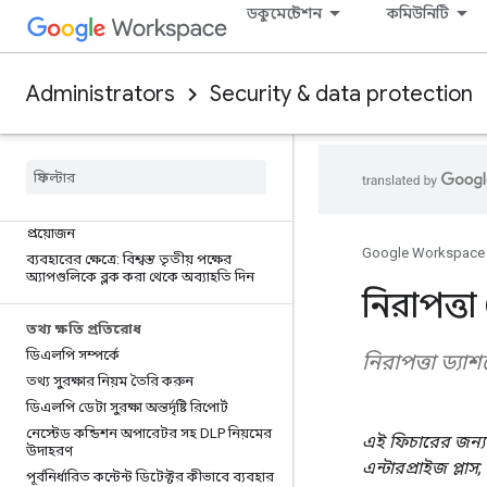
ডকুমেন্টেশন
কমিউনিটি
কনটেক্সট-অ্যাওয়ার অ্যাক্সেসের মাধ্যমে
আপনার ব্যবসাকে সুরক্ষিত করুন
কনফিগারেশন গ্রুপের সাথে কনটেক্সট-
অ্যাওয়ার অ্যাক্সেস ব্যবহার করুন
Administrators
Security & data protection
ব্যবহারের ধরণ: ডিভাইস নীতি প্রয়োগ
ব্যবহারের ধরণ: পরিচালিত Chrome
ব্রাউজার প্রয়োগ
ব্যবহারের ধরণ: পাবলিক আইপি অ্যাড্রেস
এনফোর্সমেন্ট
ব্যবহারের ধরণ: এন্টারপ্রাইজ সার্টিফিকেট
প্রয়োজন
Google Workspace
ব্যবহারের ক্ষেত্রে: বিশ্বস্ত তৃতীয় পক্ষের
অ্যাপগুলিকে ব্লক করা থেকে অব্যাহতি দিন
নিরাপত্তা ক
তথ্য ক্ষতি প্রতিরোধ
ডিএলপি সম্পর্কে
নিরাপত্তা ড্যাশব
তথ্য সুরক্ষার নিয়ম তৈরি করুন
ডিএলপি ডেটা সুরক্ষা অন্তর্দৃষ্টি রিপোর্ট
নেস্টেড কন্ডিশন অপারেটর সহ DLP নিয়মের
এই ফিচারের জন্য সমর
উদাহরণ
এন্টারপ্রাইজ প্লাস
পূর্বনির্ধারিত কন্টেন্ট ডিটেক্টর কীভাবে ব্যবহার