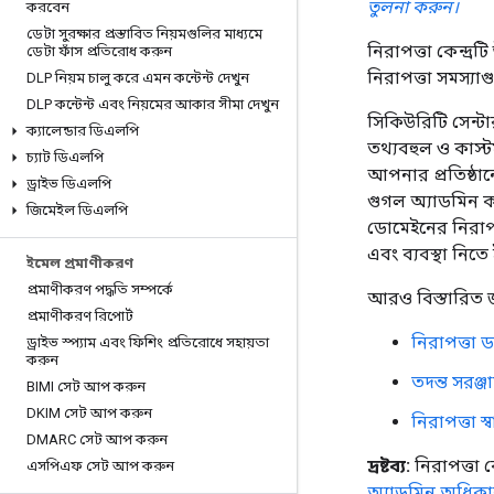
তুলনা করুন।
করবেন
ডেটা সুরক্ষার প্রস্তাবিত নিয়মগুলির মাধ্যমে
নিরাপত্তা কেন্দ্
ডেটা ফাঁস প্রতিরোধ করুন
নিরাপত্তা সমস্যাগু
DLP নিয়ম চালু করে এমন কন্টেন্ট দেখুন
DLP কন্টেন্ট এবং নিয়মের আকার সীমা দেখুন
সিকিউরিটি সেন্ট
ক্যালেন্ডার ডিএলপি
তথ্যবহুল ও কাস্ট
চ্যাট ডিএলপি
আপনার প্রতিষ্ঠা
ড্রাইভ ডিএলপি
গুগল অ্যাডমিন 
জিমেইল ডিএলপি
ডোমেইনের নিরাপত্
এবং ব্যবস্থা নিত
ইমেল প্রমাণীকরণ
প্রমাণীকরণ পদ্ধতি সম্পর্কে
আরও বিস্তারিত 
প্রমাণীকরণ রিপোর্ট
নিরাপত্তা ড
ড্রাইভ স্প্যাম এবং ফিশিং প্রতিরোধে সহায়তা
করুন
তদন্ত সরঞ্জ
BIMI সেট আপ করুন
DKIM সেট আপ করুন
নিরাপত্তা স্বাস
DMARC সেট আপ করুন
দ্রষ্টব্য:
নিরাপত্তা 
এসপিএফ সেট আপ করুন
অ্যাডমিন অধিক