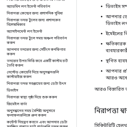
ডিভাইস সম্
অ্যাডমিন লগ ইভেন্ট পরিবর্তন
নিরাপত্তা কেন্দ্রের জন্য প্রশাসনিক সুবিধা
আপনার ডেটা
নিরাপত্তা তদন্ত টুলের জন্য প্রশাসকের
ডিভাইস লগ 
বিশেষাধিকার
অ্যাসাইনমেন্ট লগ ইভেন্ট
ইমেইলের বিষ
নিরাপত্তা তদন্ত টুলে সময় অঞ্চল পরিবর্তন
করুন
ক্ষতিকারক 
আপনার তদন্তের জন্য সেটিংস কনফিগার
ব্যবহারকার
করুন
স্থগিত ব্য
তদন্তের উপর ভিত্তি করে একটি কাস্টম চার্ট
তৈরি করুন
আপনার প্রত
নেস্টেড কোয়েরি দিয়ে অনুসন্ধানগুলি
কাস্টমাইজ করুন
আরও অনেক 
নিরাপত্তা তদন্ত সরঞ্জামের জন্য ডেটা উৎস
আরও বিস্তারিত তথ
ডিভাইস
নিরাপত্তা স্বাস্থ্য পৃষ্ঠা দিয়ে শুরু করুন
জিমেইল বার্তা
নিরাপত্তা স্বাস্
অনুসন্ধানের সময় বৈশিষ্ট্য অনুসারে
ফলাফলগুলিকে গ্রুপ করুন
কন্টেন্ট নিয়ন্ত্রণ করতে এবং আপনার ডেটা
সিকিউরিটি হেল
সুরক্ষিত রাখতে চ্যাট বার্তাগুলি তদন্ত করুন