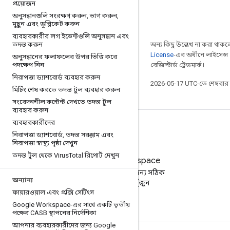
প্রয়োজন
অনুসন্ধানগুলি সংরক্ষণ করুন
,
ভাগ করুন
,
মুছুন এবং ডুপ্লিকেট করুন
ব্যবহারকারীর লগ ইভেন্টগুলি অনুসন্ধান এবং
তদন্ত করুন
অন্য কিছু উল্লেখ না করা থাকলে,
License
-এর অধীনে লাইসেন্স 
অনুসন্ধানের ফলাফলের উপর ভিত্তি করে
পদক্ষেপ নিন
রেজিস্টার্ড ট্রেডমার্ক।
নিরাপত্তা ড্যাশবোর্ড ব্যবহার করুন
2026-05-17 UTC-তে শেষবা
মিটিং শেষ করতে তদন্ত টুল ব্যবহার করুন
সংবেদনশীল কন্টেন্ট দেখতে তদন্ত টুল
ব্যবহার করুন
ব্যবহারকারীদের
নিরাপত্তা ড্যাশবোর্ড
,
তদন্ত সরঞ্জাম এবং
নিরাপত্তা স্বাস্থ্য পৃষ্ঠা দেখুন
তদন্ত টুল থেকে Virus
Total রিপোর্ট দেখুন
Google Workspace
আপনার ব্যবসার জন্য সঠিক
অন্যান্য
পরিকল্পনাটি খুঁজুন
ফায়ারওয়াল এবং প্রক্সি সেটিংস
Google Workspace-এর সাথে একটি তৃতীয়
পক্ষের CASB স্থাপনের নির্দেশিকা
আপনার ব্যবহারকারীদের জন্য Google