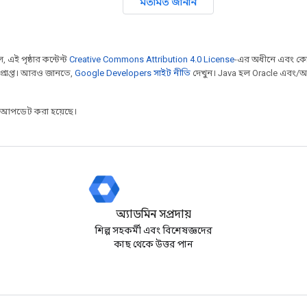
মতামত জানান
 এই পৃষ্ঠার কন্টেন্ট
Creative Commons Attribution 4.0 License
-এর অধীনে এবং কো
প্রাপ্ত। আরও জানতে,
Google Developers সাইট নীতি
দেখুন। Java হল Oracle এবং/অথ
র আপডেট করা হয়েছে।
অ্যাডমিন সম্প্রদায়
শিল্প সহকর্মী এবং বিশেষজ্ঞদের
কাছ থেকে উত্তর পান