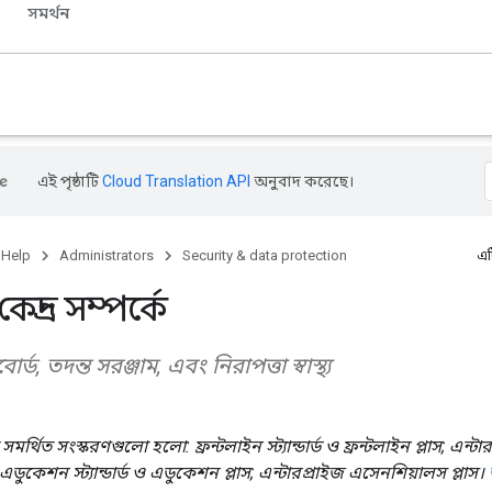
সমর্থন
এই পৃষ্ঠাটি
Cloud Translation API
অনুবাদ করেছে।
 Help
Administrators
Security & data protection
এট
েন্দ্র সম্পর্কে
োর্ড, তদন্ত সরঞ্জাম, এবং নিরাপত্তা স্বাস্থ্য
্থিত সংস্করণগুলো হলো: ফ্রন্টলাইন স্ট্যান্ডার্ড ও ফ্রন্টলাইন প্লাস; এন্টারপ্র
; এডুকেশন স্ট্যান্ডার্ড ও এডুকেশন প্লাস; এন্টারপ্রাইজ এসেনশিয়ালস প্লাস।