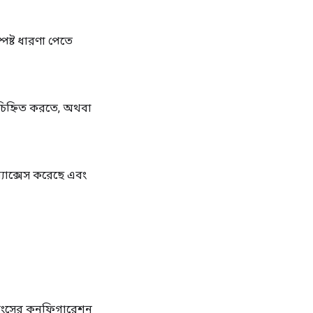
পষ্ট ধারণা পেতে
 চিহ্নিত করতে, অথবা
্যাক্সেস করেছে এবং
িংসের কনফিগারেশন