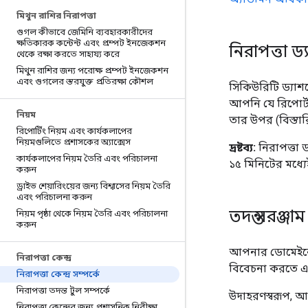
মিথুন রাশির নিরাপত্তা
গুগল কীভাবে জেমিনি ব্যবহারকারীদের
ক্ষতিকারক কন্টেন্ট এবং প্রম্পট ইনজেকশন
নিরাপত্তা ড্
থেকে রক্ষা করতে সাহায্য করে
মিথুন রাশির জন্য পরোক্ষ প্রম্পট ইনজেকশন
এবং গুগলের স্তরযুক্ত প্রতিরক্ষা কৌশল
সিকিউরিটি ড্যাশব
আপনি যে রিপোর্ট
নিয়ম
তার উপর (বিস্তা
রিপোর্টিং নিয়ম এবং কার্যকলাপের
নিয়মগুলিতে প্রশাসকের অ্যাক্সেস
দ্রষ্টব্য:
নিরাপত্তা 
কার্যকলাপের নিয়ম তৈরি এবং পরিচালনা
১৫ মিনিটের মধ্যে
করুন
ড্রাইভ শেয়ারিংয়ের জন্য বিশ্বাসের নিয়ম তৈরি
এবং পরিচালনা করুন
তদন্ত সরঞ্জাম
নিয়ম পৃষ্ঠা থেকে নিয়ম তৈরি এবং পরিচালনা
করুন
আপনার ডোমেইনের ন
নিরাপত্তা কেন্দ্র
বিবেচনা করতে এবং
নিরাপত্তা কেন্দ্র সম্পর্কে
নিরাপত্তা তদন্ত টুল সম্পর্কে
উদাহরণস্বরূপ, আ
নিরাপত্তা কেন্দ্রের জন্য প্রশাসনিক নিরীক্ষা