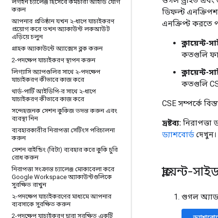
গুগল ড্রাইভ এবং 
লগইন চ্যালেঞ্জ হিসেবে কর্মচারী আইডি যোগ
করুন
ডিফল্ট এনক্রিপশ
আপনার প্রতিষ্ঠান যখন ২-ধাপে যাচাইকরণ
এনক্রিপ্ট করতে প
প্রয়োগ করে তখন অ্যাকাউন্ট লকআউট
এড়িয়ে চলুন
ক্লায়েন্ট
গ্রাহক অ্যাকাউন্টে অ্যাক্সেস ব্লক করুন
কতগুলি ফাই
2-পদক্ষেপ যাচাইকরণ স্থাপন করুন
ক্লায়েন্ট-
লিগ্যাসি অ্যাপগুলির সাথে ২-পদক্ষেপ
যাচাইকরণ কীভাবে কাজ করে
কতগুলি CS
থার্ড-পার্টি আইডিপি-র সাথে ২-ধাপে
যাচাইকরণ কীভাবে কাজ করে
CSE সম্পর্কে বিস
সন্দেহজনক সেশন কুকিজ তদন্ত করুন এবং
ব্যবস্থা নিন
দ্রষ্টব্য:
নিরাপত্তা ড
ব্যবহারকারীর নিরাপত্তা সেটিংস পরিচালনা
ড্যাশবোর্ড
দেখুন।
করুন
সেশন বাইন্ডিং (বিটা) ব্যবহার করে কুকি চুরি
রোধ করুন
ক্লায়েন্ট-
নিরাপত্তা সংক্রান্ত চ্যালেঞ্জ মোকাবেলা করে
Google Workspace অ্যাকাউন্টগুলিকে
সুরক্ষিত রাখুন
গুগল অ্যা
২-পদক্ষেপ যাচাইকরণের মাধ্যমে আপনার
ব্যবসাকে সুরক্ষিত করুন
2-পদক্ষেপ যাচাইকরণ দ্বারা সুরক্ষিত একটি
ড্যাশবোর্