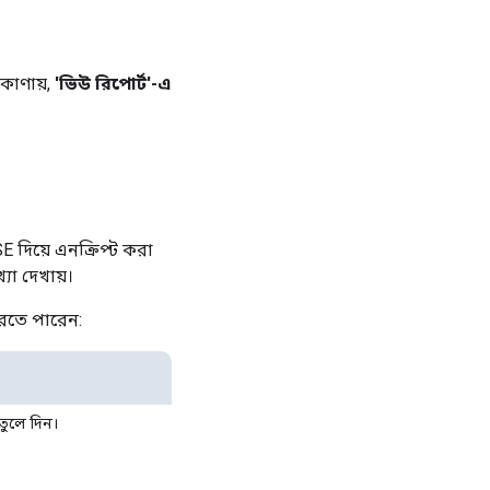
কোণায়,
'ভিউ রিপোর্ট'-এ
E দিয়ে এনক্রিপ্ট করা
যা দেখায়।
করতে পারেন:
 তুলে দিন।