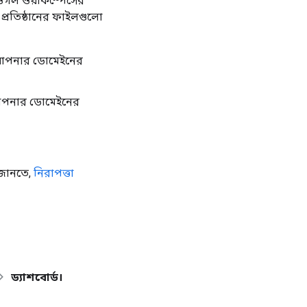
ুগল ওয়ার্কস্পেসের
্রতিষ্ঠানের ফাইলগুলো
রে আপনার ডোমেইনের
ে আপনার ডোমেইনের
ত জানতে,
নিরাপত্তা
ড্যাশবোর্ড।