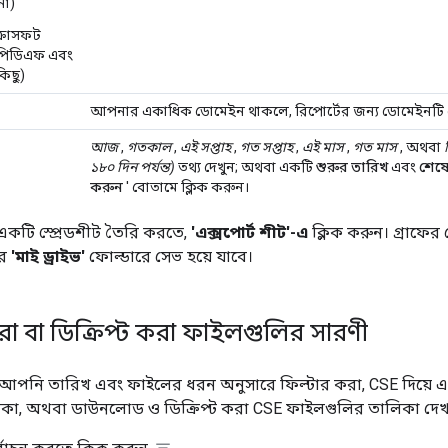
না)
্রোসফট
পিডিএফ এবং
িছু)
আপনার একাধিক ডোমেইন থাকলে, রিপোর্টের জন্য ডোমেইনটি 
আজ
,
গতকাল
,
এই সপ্তাহ
,
গত সপ্তাহ
,
এই মাস
,
গত মাস
, অথবা
১৮০ দিন পর্যন্ত)
তথ্য দেখুন; অথবা একটি
শুরুর তারিখ
এবং
শেষে
করুন
' বোতামে ক্লিক করুন।
 একটি স্প্রেডশীট তৈরি করতে,
'এক্সপোর্ট শীট'-এ
ক্লিক করুন। গ্রাফের
ার
'মাই ড্রাইভ'
ফোল্ডারে সেভ হয়ে যাবে।
করা বা ডিক্রিপ্ট করা ফাইলগুলির সারণী
ী, আপনি তারিখ এবং ফাইলের ধরন অনুসারে ফিল্টার করা, CSE দিয়ে এন
কা, অথবা ডাউনলোড ও ডিক্রিপ্ট করা CSE ফাইলগুলির তালিকা দেখ