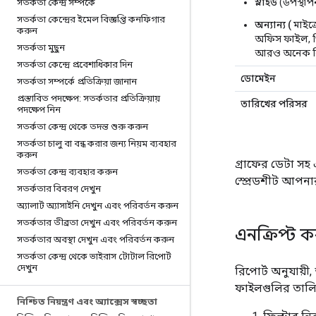
স্লাইড
(উপস্থাপ
সতর্কতা কেন্দ্র সম্পর্কে
সতর্কতা কেন্দ্রের ইমেল বিজ্ঞপ্তি কনফিগার
অন্যান্য (
মাইক
করুন
অফিস ফাইল, 
সতর্কতা মুছুন
আরও অনেক ক
সতর্কতা কেন্দ্রে প্রবেশাধিকার দিন
ডোমেইন
সতর্কতা সম্পর্কে প্রতিক্রিয়া জানান
প্রস্তাবিত পদক্ষেপ: সতর্কতার প্রতিক্রিয়ায়
তারিখের পরিসর
পদক্ষেপ নিন
সতর্কতা কেন্দ্র থেকে তদন্ত শুরু করুন
সতর্কতা চালু বা বন্ধ করার জন্য নিয়ম ব্যবহার
করুন
গ্রাফের ডেটা সহ
সতর্কতা কেন্দ্র ব্যবহার করুন
স্প্রেডশীট আপন
সতর্কতার বিবরণ দেখুন
অ্যালার্ট অ্যাসাইনি দেখুন এবং পরিবর্তন করুন
সতর্কতার তীব্রতা দেখুন এবং পরিবর্তন করুন
এনক্রিপ্ট 
সতর্কতার অবস্থা দেখুন এবং পরিবর্তন করুন
সতর্কতা কেন্দ্র থেকে ভাইরাস টোটাল রিপোর্ট
দেখুন
রিপোর্ট অনুযায়
ফাইলগুলির তালি
নিশ্চিত নিয়ন্ত্রণ এবং অ্যাক্সেস স্বচ্ছতা