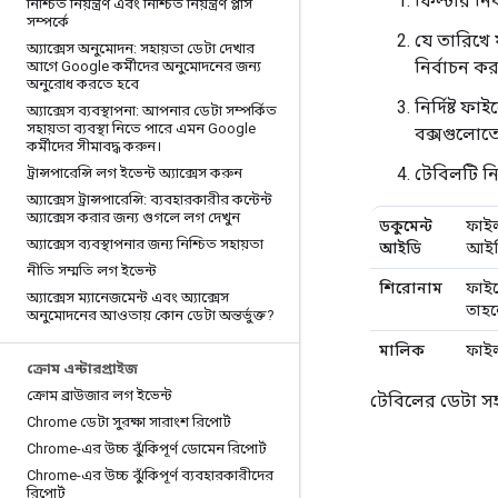
ফিল্টার নি
নিশ্চিত নিয়ন্ত্রণ এবং নিশ্চিত নিয়ন্ত্রণ প্লাস
সম্পর্কে
যে তারিখে 
অ্যাক্সেস অনুমোদন: সহায়তা ডেটা দেখার
নির্বাচন ক
আগে Google কর্মীদের অনুমোদনের জন্য
অনুরোধ করতে হবে
নির্দিষ্ট ফ
অ্যাক্সেস ব্যবস্থাপনা: আপনার ডেটা সম্পর্কিত
সহায়তা ব্যবস্থা নিতে পারে এমন Google
বক্সগুলোতে
কর্মীদের সীমাবদ্ধ করুন।
টেবিলটি নি
ট্রান্সপারেন্সি লগ ইভেন্ট অ্যাক্সেস করুন
অ্যাক্সেস ট্রান্সপারেন্সি: ব্যবহারকারীর কন্টেন্ট
অ্যাক্সেস করার জন্য গুগলে লগ দেখুন
ডকুমেন্ট
ফাইল
অ্যাক্সেস ব্যবস্থাপনার জন্য নিশ্চিত সহায়তা
আইডি
আইড
নীতি সম্মতি লগ ইভেন্ট
শিরোনাম
ফাইল
অ্যাক্সেস ম্যানেজমেন্ট এবং অ্যাক্সেস
তাহল
অনুমোদনের আওতায় কোন ডেটা অন্তর্ভুক্ত?
মালিক
ফাইল
ক্রোম এন্টারপ্রাইজ
ক্রোম ব্রাউজার লগ ইভেন্ট
টেবিলের ডেটা সহ
Chrome ডেটা সুরক্ষা সারাংশ রিপোর্ট
Chrome-এর উচ্চ ঝুঁকিপূর্ণ ডোমেন রিপোর্ট
Chrome-এর উচ্চ ঝুঁকিপূর্ণ ব্যবহারকারীদের
রিপোর্ট