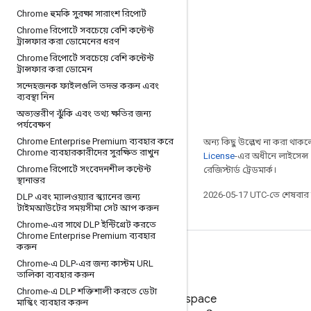
Chrome হুমকি সুরক্ষা সারাংশ রিপোর্ট
Chrome রিপোর্টে সবচেয়ে বেশি কন্টেন্ট
ট্রান্সফার করা ডোমেনের ধরণ
Chrome রিপোর্টে সবচেয়ে বেশি কন্টেন্ট
ট্রান্সফার করা ডোমেন
সন্দেহজনক ফাইলগুলি তদন্ত করুন এবং
ব্যবস্থা নিন
অভ্যন্তরীণ ঝুঁকি এবং তথ্য ক্ষতির জন্য
পর্যবেক্ষণ
Chrome Enterprise Premium ব্যবহার করে
অন্য কিছু উল্লেখ না করা থাকলে,
Chrome ব্যবহারকারীদের সুরক্ষিত রাখুন
License
-এর অধীনে লাইসেন্স 
Chrome রিপোর্টে সংবেদনশীল কন্টেন্ট
রেজিস্টার্ড ট্রেডমার্ক।
স্থানান্তর
2026-05-17 UTC-তে শেষবা
DLP এবং ম্যালওয়্যার স্ক্যানের জন্য
টাইমআউটের সময়সীমা সেট আপ করুন
Chrome-এর সাথে DLP ইন্টিগ্রেট করতে
Chrome Enterprise Premium ব্যবহার
করুন
Chrome-এ DLP-এর জন্য কাস্টম URL
তালিকা ব্যবহার করুন
Chrome-এ DLP শক্তিশালী করতে ডেটা
Google Workspace
মাস্কিং ব্যবহার করুন