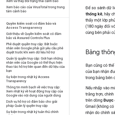
Xem và thay đổi trạng thái cảnh báo
Xem báo cáo của Virus
Total trong trung
Để so sánh dữ liệ
tâm cảnh báo
thống kê
, hãy 
thấy một lớp phủ
Quyền kiểm soát có đảm bảo và
(180 ngày đối với
Access Transparency
cùng bên phải củ
Giới thiệu về Quyền kiểm soát có đảm
bảo và Assured Controls Plus
Phê duyệt quyền truy cập: Bắt buộc
nhân viên Google phải gửi yêu cầu phê
Bảng thông
duyệt trước khi xem dữ liệu hỗ trợ
Quản lý quyền truy cập: Giới hạn những
nhân viên của Google có thể thực hiện
Bạn cũng có thể 
thao tác hỗ trợ liên quan đến dữ liệu của
bạn
của bạn nhận đượ
Sự kiện trong nhật ký Access
trong bảng bên d
Transparency
Thông tin minh bạch về việc truy cập:
Nếu nhấp vào mộ
Xem nhật ký về hoạt động truy cập của
trắng trợn, chín
Google vào nội dung của người dùng
trên dòng
Được 
Dịch vụ hỗ trợ có đảm bảo cho giải
pháp Quản lý quyền truy cập
Gmail (không có 
Sự kiện trong nhật ký tuân thủ chính
nhận do chính sá