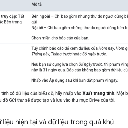
Mô tả
truy cập:
Tất
Bên ngoài
– Chỉ bao gồm những thư do người dùng bê
ặc Bên trong
gửi
Nội bộ
– Chỉ bao gồm những thư do người dùng bên tr
Chọn miền cho báo cáo của bạn.
Tuỳ chỉnh báo cáo để xem dữ liệu của
Hôm nay
,
Hôm q
Tháng này
,
Tháng trước
hoặc
Số ngày trước.
Nếu bạn sử dụng lựa chọn
Số ngày trước
, thì phạm vi 
này là 31 ngày qua. Báo cáo không bao gồm dữ liệu cũ
Nhấp vào
Áp dụng
sau khi bạn đặt phạm vi ngày.
tính có dữ liệu của biểu đồ, hãy nhấp vào
Xuất trang tính
. Một 
ểu đồ Gửi thư sẽ được tạo và lưu vào thư mục Drive của tôi.
 liệu hiện tại và dữ liệu trong quá khứ