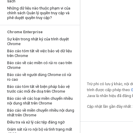
sách
Những dữ liệu nào thuộc phạm vi của
chính sách Quản lý quyền truy cập và
phê duyệt quyền truy cập?
Chrome Enterprise
Sự kiện trong nhật ký của trình duyệt
Chrome
Báo cáo tóm tắt về việc bảo vệ dữ liệu
trên Chrome
Báo cáo về các miền có rủi ro cao trên
Chrome
Báo cáo về người dùng Chrome có rủi
ro cao
Trừ phi có lưu ý khác, nội
Báo cáo tóm tắt về biện pháp bảo vệ
trình được cấp phép theo
G
trước các mối đe doạ trên Chrome
Java là nhãn hiệu đã đăng k
Báo cáo về các loại miền chuyển nhiều
nội dung nhất trên Chrome
Cập nhật lần gần đây nhất:
Báo cáo về miền chuyển nhiều nội dung
nhất trên Chrome
Điều tra và xử lý các tệp đáng ngờ
Giám sát rủi ro nội bộ và tình trạng mất