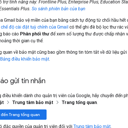
 trợ tính năng này: Frontline Plus; Enterprise Plus; Education S
Essentials Plus.
So sánh phiên bản của bạn
ủa Gmail bảo vệ miền của bạn bằng cách tự động từ chối hầu hết c
ố
chế độ cài đặt tuỳ chỉnh của Gmail
có thể ghi đè bộ lọc thư rác 
ng báo cáo
Phân phối thư
để xem số lượng thư được chấp nhận và
hoảng thời gian cụ thể.
 quan về bảo mật cũng bao gồm thông tin tóm tắt về dữ liệu gửi t
Bảng điều khiển bảo mật
.
o gửi tin nhắn
 điều khiển dành cho quản trị viên của Google, hãy chuyển đến p
ật
Trung tâm bảo mật
Trang tổng quan
.
 đến Trang tổng quan
ó đặc quyền của quản trị viên đối với
Trung tâm bảo mật
.