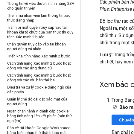
Các phiên bản hỗ
Thông tin về việc thực thi tính năng 2SV
cho quản trị viên
Plus; Enterprise 
Thêm mã nhân viên làm thông tin xác
thực đăng nhập
Bộ lọc thư rác c
Tránh bị mất quyền truy cập vào tài
Ngoài ra, một s
khoản khi tổ chức của bạn thực thi quy
chối thư. Sử dụ
trình Xác minh 2 bước
chối trong một k
Chặn quyền truy cập vào tài khoản
người dùng cá nhân
Lưu ý:
Trang tổng
Triển khai tính năng Xác minh 2 bước
chi tiết, hãy xem
Cách tính năng Xác minh 2 bước hoạt
động với các ứng dụng cũ
Cách tính năng Xác minh 2 bước hoạt
động với các Id
P bên thứ ba
Xem báo cá
Điều tra và xử lý cookie đáng ngờ của
các phiên
Quản lý chế độ cài đặt bảo mật của
Trong Bảng
người dùng
Bảo m
Ngăn chặn hành vi đánh cắp cookie
bằng tính năng liên kết phiên (bản thử
Chuyển
nghiệm)
Bảo vệ tài khoản Google Workspace
Bạn phải c
bằng biện pháp thử thách bảo mật