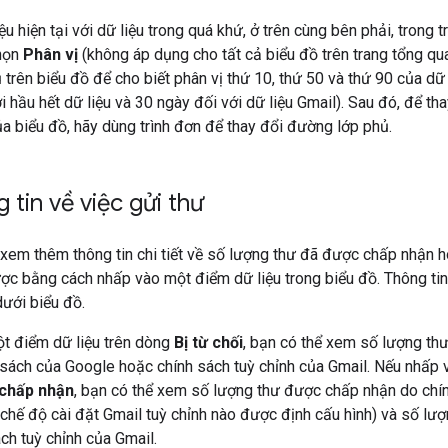
u hiện tại với dữ liệu trong quá khứ, ở trên cùng bên phải, trong 
chọn
Phân vị
(không áp dụng cho tất cả biểu đồ trên trang tổng qu
 trên biểu đồ để cho biết phân vị thứ 10, thứ 50 và thứ 90 của dữ
 hầu hết dữ liệu và 30 ngày đối với dữ liệu Gmail). Sau đó, để thay
a biểu đồ, hãy dùng trình đơn để thay đổi đường lớp phủ.
 tin về việc gửi thư
xem thêm thông tin chi tiết về số lượng thư đã được chấp nhận h
c bằng cách nhấp vào một điểm dữ liệu trong biểu đồ. Thông tin c
ưới biểu đồ.
t điểm dữ liệu trên dòng
Bị từ chối
, bạn có thể xem số lượng thư
h sách của Google hoặc chính sách tuỳ chỉnh của Gmail. Nếu nhấp
chấp nhận
, bạn có thể xem số lượng thư được chấp nhận do chí
chế độ cài đặt Gmail tuỳ chỉnh nào được định cấu hình) và số lư
ch tuỳ chỉnh của Gmail.