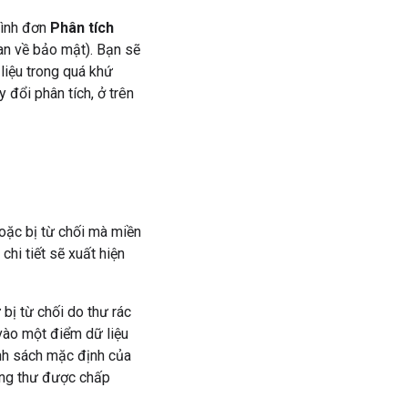
trình đơn
Phân tích
an về bảo mật).
Bạn sẽ
 liệu trong quá khứ
 đổi phân tích, ở trên
oặc bị từ chối mà miền
hi tiết sẽ xuất hiện
 bị từ chối do thư rác
 vào một điểm dữ liệu
nh sách mặc định của
ợng thư được chấp