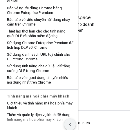
dữ liệu
Bảo vệ người dùng Chrome bằng
Chrome Enterprise Premium
Google Workspace
Báo cáo về việc chuyển nội dung nhạy
cảm trên Chrome
Tìm gói phù hợp cho doanh
nghiệp của bạn
Thiết lập thời hạn chờ cho tính năng
quét DLP và phần mềm độc hại
Sử dụng Chrome Enterprise Premium để
tích hợp DLP với Chrome
Sử dụng danh sách URL tuỳ chỉnh cho
DLP trong Chrome
Tài liệu và đào tạo
Sử dụng tính năng che dữ liệu để tăng
cường DLP trong Chrome
Trung tâm trợ giúp
Báo cáo về người dùng chuyển nhiều
Hướng dẫn cho nhà phát triển
nội dung nhất trên Chrome
Trung tâm kiến thức
Tính năng mã hoá phía máy khách
Google Skills
Giới thiệu về tính năng mã hoá phía máy
khách
Thêm và quản lý dịch vụ khoá để dùng
tính năng mã hoá phía máy khách
Điều khoản
Quyền riêng tư
Manage cookies
Chỉ định tính năng mã hoá phía máy