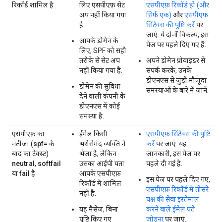
रिकॉर्ड
शामिल है
लिए एसपीएफ़ सेट
एसपीएफ़ रिकॉर्ड हो (और
अप नहीं किया गया
सिर्फ़ एक)
और
एसपीएफ़
है.
सिंटैक्स की पुष्टि करें
पर
जाएं. ये दोनों विकल्प, इस
आपके डोमेन के
पेज पर पहले दिए गए हैं.
लिए, SPF को सही
तरीके से सेट अप
अपने डोमेन प्रोवाइडर से
नहीं किया गया है.
संपर्क करके, उनके
डीएनएस से जुड़ी मौजूदा
डोमेन की सुविधा
समस्याओं के बारे में जानें.
देने वाली कंपनी के
डीएनएस में कोई
समस्या है.
एसपीएफ़ का
ईमेल किसी
एसपीएफ़ सिंटैक्स की पुष्टि
नतीजा (
spf=
के
भरोसेमंद व्यक्ति ने
करें
पर जाएं. यह
बाद का टेक्स्ट)
भेजा है, लेकिन
जानकारी, इस पेज पर
neutral
,
softfail
उसका आईपी पता
पहले दी गई है.
या
fail
है
आपके एसपीएफ़
इस पेज पर पहले दिए गए,
रिकॉर्ड में शामिल
एसपीएफ़ रिकॉर्ड में तीसरे
नहीं है.
पक्ष की सेवा इस्तेमाल
यह मैसेज, बिना
करने वाले ईमेल पते
पुष्टि किए गए
जोड़ना
पर जाएं.