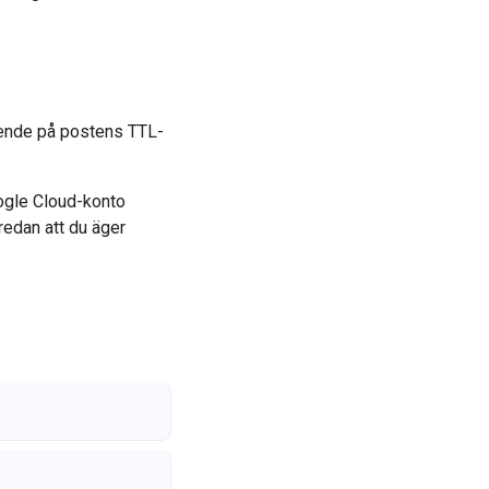
roende på postens TTL-
oogle Cloud-konto
redan att du äger