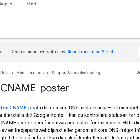
kap
Stöd
Den här sidan översattes av
Cloud Translation API:et
.
 Help
Administrators
Support & troubleshooting
W
a CNAME-poster
till en CNAME-post
i din domäns DNS-inställningar – till exempel 
 återställa ditt Google-konto – kan du kontrollera statusen för d
a CNAME-poster som för närvarande gäller för din domän. Hitta
 av en tredjepartswebbtjänst eller genom att köra DNS-frågor frå
ts till. Om så är fallet kan du också kontrollera att du har gjort ä