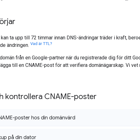
örjar
 kan ta upp till 72 timmar innan DNS-ändringar träder i kraft, be
Vad är TTL?
rde ändringen.
omän från en Google-partner när du registrerade dig för ditt G
lägga till en CNAME-post för att verifiera domänägarskap. Vi vet 
ch kontrollera CNAME-poster
NAME-poster hos din domänvärd
up på din dator