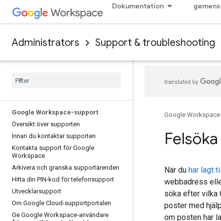
Dokumentation
gemens
Administrators
Support & troubleshooting
Google Workspace-support
Google Workspace
Översikt över supporten
Felsök
Innan du kontaktar supporten
Kontakta support för Google
Workspace
Arkivera och granska supportärenden
När du
har lagt 
Hitta din PIN-kod för telefonsupport
webbadress eller
Utvecklarsupport
söka efter vilk
Om Google Cloud-supportportalen
poster med hjälp
Ge Google Workspace-användare
om posten har lag