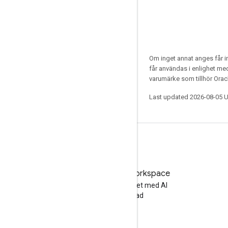
Om inget annat anges får i
får användas i enlighet m
varumärke som tillhör Oracl
Last updated 2026-08-05 
Testa Google Workspace
Öka din produktivitet med AI
utan kostnad