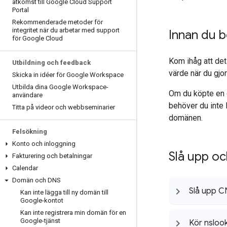
åtkomst till Google Cloud Support
Portal
Rekommenderade metoder för
integritet när du arbetar med support
Innan du b
för Google Cloud
Kom ihåg att det
Utbildning och feedback
värde när du gjo
Skicka in idéer för Google Workspace
Utbilda dina Google Workspace-
Om du köpte en d
användare
behöver du inte 
Titta på videor och webbseminarier
domänen.
Felsökning
Konto och inloggning
Slå upp o
Fakturering och betalningar
Calendar
Domän och DNS
Slå upp C
Kan inte lägga till ny domän till
Google-kontot
Kan inte registrera min domän för en
Google-tjänst
Kör nslook