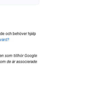
nde och behöver hjälp
nvärd?
en som tillhör Google
som de är associerade