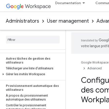
Activer ou désactiver les nouveaux
Documentation
Commun
services par défaut
Ajouter un abonnement payant
Modifier les paramètres de service
Administrators
User management
Adva
Personnaliser l'accès aux services
Personnaliser les paramètres de service
Enregistrer et gérer l'activité de
recherche
Autoriser l'Assistant des utilisateurs à
votre langue préfé
accéder à Google Workspace
Autres tâches de gestion des
utilisateurs
Google Workspace
Télécharger une liste d'utilisateurs
Advanced
Gérer les invités Workspace
Configu
Provisionnement automatique des
des com
utilisateurs
À propos du provisionnement
Workpl
automatique des utilisateurs
Contrôler le provisionnement