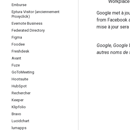
Workplace
Emburse
Eptura Visitor (anciennement
Google met à jo
Proxyclick)
from Facebook af
Evernote Business
mise à jour sera 
Federated Directory
Figma
Foodee
Google, Google 
Freshdesk
autres noms de s
Avant
Fuze
Go
To
Meeting
Hootsuite
Hub
Spot
Rechercher
Keeper
Klipfolio
Bravo
Lucidchart
lumapps