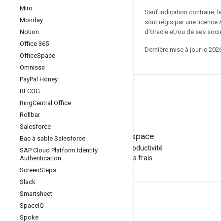
Miro
Sauf indication contraire, 
Monday
sont régis par une licence
Notion
d'Oracle et/ou de ses socié
Office 365
Dernière mise à jour le 202
Office
Space
Omnissa
Pay
Pal Honey
RECOG
Ring
Central Office
Rollbar
Essayer
Salesforce
Google Workspace
Bac à sable Salesforce
Améliorez votre productivité
SAP Cloud Platform Identity
grâce à l'IA, sans frais
Authentication
Screen
Steps
Slack
Smartsheet
Documentation et formation
Space
IQ
Centres d'aide
Spoke