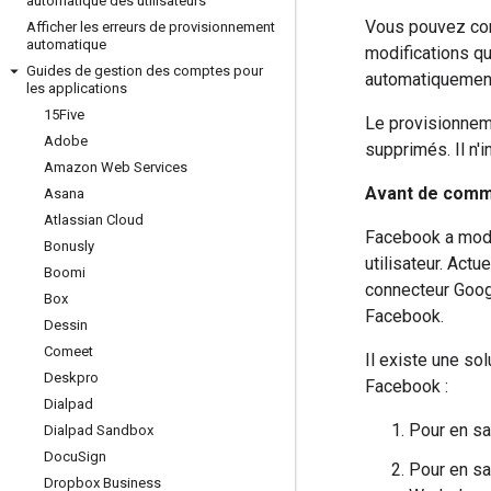
automatique des utilisateurs
Vous pouvez conf
Afficher les erreurs de provisionnement
automatique
modifications q
Guides de gestion des comptes pour
automatiquement
les applications
15Five
Le provisionneme
Adobe
supprimés. Il n'i
Amazon Web Services
Avant de com
Asana
Atlassian Cloud
Facebook a modi
Bonusly
utilisateur. Act
Boomi
connecteur Goog
Box
Facebook.
Dessin
Comeet
Il existe une so
Deskpro
Facebook :
Dialpad
Pour en sa
Dialpad Sandbox
Docu
Sign
Pour en sa
Dropbox Business