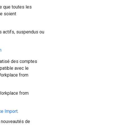
e que toutes les
e soient
rs actifs, suspendus ou
n
matisé des comptes
patible avec le
Workplace from
 Workplace from
ce Import
.
s nouveautés de