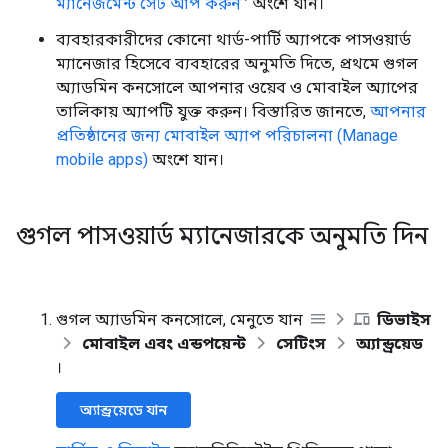
ম্যানেজমেন্ট সেট আপ করুন
’ অংশে যান।
ব্যবহারকারীদের কোনো থার্ড-পার্টি অ্যাপকে পাসওয়ার্ড
ম্যানেজার হিসেবে ব্যবহারের অনুমতি দিতে, প্রথমে গুগল
অ্যাডমিন কনসোলে আপনার ওয়েব ও মোবাইল অ্যাপের
তালিকায় অ্যাপটি যুক্ত করুন। বিস্তারিত জানতে,
আপনার
প্রতিষ্ঠানের জন্য মোবাইল অ্যাপ পরিচালনা (Manage
mobile apps)
অংশে যান।
গুগল পাসওয়ার্ড ম্যানেজারকে অনুমতি দিন
গুগল অ্যাডমিন কনসোলে, মেনুতে যান
ডিভাইস
মোবাইল এবং এন্ডপয়েন্ট
সেটিংস
অ্যান্ড্রয়েড
।
অ্যান্ড্রয়েডে যান