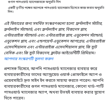
গুগল পাসওয়ার্ড ম্যানেজারকে অনুমতি দিন
একটি তৃতীয় পক্ষের অ্যাপকে পাসওয়ার্ড ম্যানেজার হিসেবে কাজ করার অনুমতি
দিন।
এই ফিচারের জন্য সমর্থিত সংস্করণগুলো হলো: ফ্রন্টলাইন স্টার্টার,
ফ্রন্টলাইন স্ট্যান্ডার্ড, এবং ফ্রন্টলাইন প্লাস; বিজনেস প্লাস;
এন্টারপ্রাইজ স্ট্যান্ডার্ড এবং এন্টারপ্রাইজ প্লাস; এডুকেশন স্ট্যান্ডার্ড,
এডুকেশন প্লাস, এবং এন্ডপয়েন্ট এডুকেশন আপগ্রেড; এন্টারপ্রাইজ
এসেনশিয়ালস এবং এন্টারপ্রাইজ এসেনশিয়ালস প্লাস; জি স্যুট
বেসিক এবং জি স্যুট বিজনেস; ক্লাউড আইডেন্টিটি প্রিমিয়াম।
আপনার সংস্করণটি তুলনা করুন
প্রশাসক হিসেবে, আপনি পাসওয়ার্ড ম্যানেজার ব্যবহার করে
ব্যবহারকারীদের তাদের অ্যান্ড্রয়েড ওয়ার্ক প্রোফাইলে অ্যাপ ও
ওয়েবসাইটে দ্রুত সাইন ইন করতে সাহায্য করতে পারেন। আপনি
ব্যবহারকারীদের গুগল পাসওয়ার্ড ম্যানেজার, কোনো থার্ড-পার্টি
পাসওয়ার্ড ম্যানেজার অ্যাপ, অথবা উভয়ই ব্যবহার করার সুযোগ
দিতে পারেন।