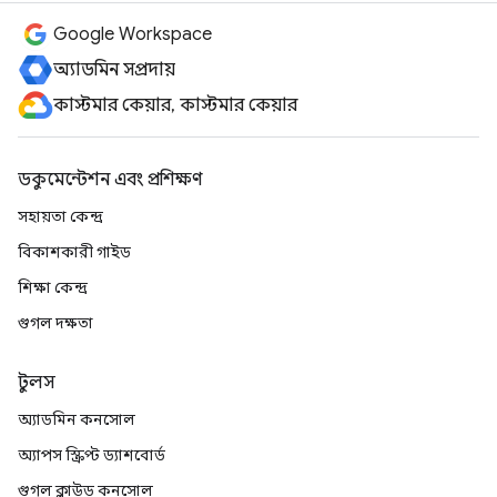
Google Workspace
অ্যাডমিন সম্প্রদায়
কাস্টমার কেয়ার, কাস্টমার কেয়ার
ডকুমেন্টেশন এবং প্রশিক্ষণ
সহায়তা কেন্দ্র
বিকাশকারী গাইড
শিক্ষা কেন্দ্র
গুগল দক্ষতা
টুলস
অ্যাডমিন কনসোল
অ্যাপস স্ক্রিপ্ট ড্যাশবোর্ড
গুগল ক্লাউড কনসোল