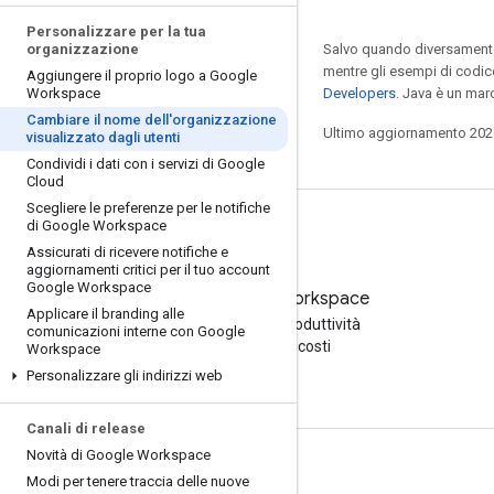
Personalizzare per la tua
organizzazione
Salvo quando diversamente 
mentre gli esempi di codic
Aggiungere il proprio logo a Google
Workspace
Developers
. Java è un mar
Cambiare il nome dell'organizzazione
Ultimo aggiornamento 202
visualizzato dagli utenti
Condividi i dati con i servizi di Google
Cloud
Scegliere le preferenze per le notifiche
di Google Workspace
Assicurati di ricevere notifiche e
aggiornamenti critici per il tuo account
Google Workspace
Prova Google Workspace
Applicare il branding alle
Aumenta la tua produttività
comunicazioni interne con Google
con l'AI senza costi
Workspace
Personalizzare gli indirizzi web
Canali di release
Novità di Google Workspace
Documentazione e formazione
Modi per tenere traccia delle nuove