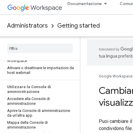
dimensioni a Google Drive
Documentazione
Comun
Chiedere agli utenti di eseguire la
migrazione dei propri dati
Eseguire una migrazione di dati da
Administrators
Getting started
Apple a Google Workspace
Eseguire una migrazione da Gmail o
webmail a Google Workspace
Eseguire la migrazione dai server IMAP
a Google Workspace
Trasferire dati tra account Google
tua lingua preferi
Workspace
Attivare o disattivare le importazioni da
host webmail
Google Workspace
Utilizzare la Console di
Cambiar
amministrazione
Accedere alla Console di
visualiz
amministrazione
Aprire la Console di amministrazione
da un'altra app
Puoi cambiare il
Mappa della Console di
amministrazione
condividono file