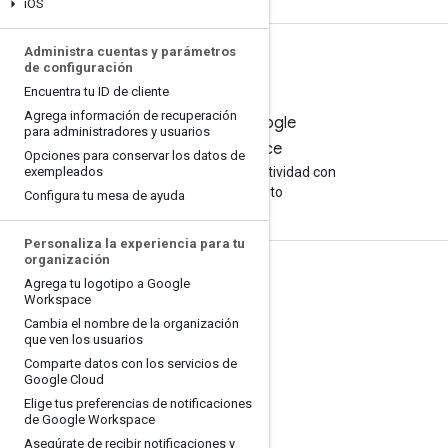
i
OS
Administra cuentas y parámetros
de configuración
Encuentra tu ID de cliente
Agrega información de recuperación
Prueba Google
para administradores y usuarios
Workspace
Opciones para conservar los datos de
exempleados
Aumenta tu productividad con
la IA sin costo
Configura tu mesa de ayuda
Personaliza la experiencia para tu
organización
Documentación y capacitación
Agrega tu logotipo a Google
Workspace
Centros de ayuda
Cambia el nombre de la organización
que ven los usuarios
Guías para desarrolladores
Comparte datos con los servicios de
Centro de aprendizaje
Google Cloud
Elige tus preferencias de notificaciones
Google Skills
de Google Workspace
Asegúrate de recibir notificaciones y