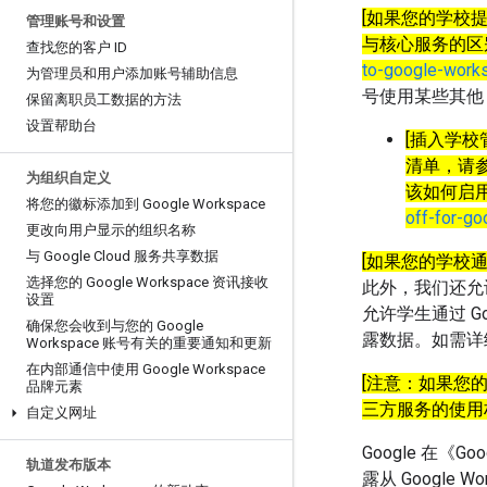
[如果您的学校
管理账号和设置
与核心服务的区
查找您的客户 ID
to-google-works
为管理员和用户添加账号辅助信息
号使用某些其他 
保留离职员工数据的方法
设置帮助台
[插入学校管
清单，请
为组织自定义
该如何启
将您的徽标添加到 Google Workspace
off-for-g
更改向用户显示的组织名称
与 Google Cloud 服务共享数据
[如果您的学校通
选择您的 Google Workspace 资讯接收
此外，我们还允许
设置
允许学生通过 G
确保您会收到与您的 Google
露数据。如需详
Workspace 账号有关的重要通知和更新
在内部通信中使用 Google Workspace
[注意：如果您的学
品牌元素
三方服务的使用
自定义网址
Google 在《
轨道发布版本
露从 Google