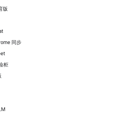
教育版
at
hrome 同步
et
保险柜
版
LM