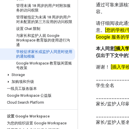
通过可靠来源核
管理未满 18 周岁的用户对附加服
务的访问权限
容。
管理被指定为未满 18 周岁的用户
对未配置的第三方应用的访问权限
请仔细阅读此通
设置 Chat 限制
意。
[您的学校
与家长和监护人就 Google
Google 服
Workspace 教育版的使用进行沟
通
本人同意
[插入
学校征求家长或监护人同意时使用
仅出于下文中的
的通知模板
Google Workspace 教育版闲置账
谢谢！
[插入学
号政策
Storage
____________
加购项和升级
学生全名
一线员工版各版本
Google Workspace 公益版
____________
Cloud Search Platform
家长/监护人印
____________
设置 Google Workspace
家长/监护人
为您的组织设置 Google Workspace