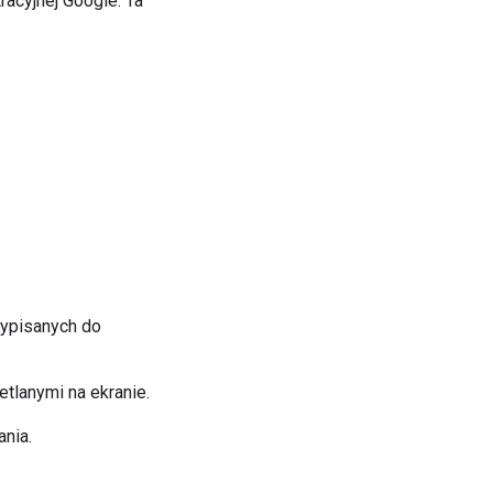
racyjnej Google. Ta
zypisanych do
tlanymi na ekranie.
ania.