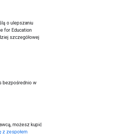
ślą o ulepszaniu
e for Education
dziej szczegółowej
us bezpośrednio w
edawcą, możesz kupić
ę z zespołem