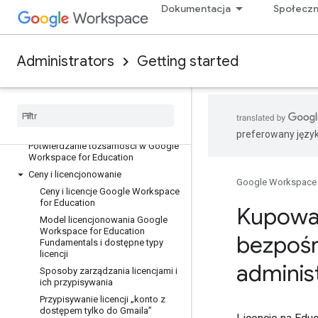
Education
Dokumentacja
Społecz
Najczęstsze pytania dotyczące
Google Workspace for Education
Kategorie usług dostępne dla
Administrators
Getting started
użytkowników Google Workspace
for Education
Tworzenie domeny testowej
w Google Workspace for Education
Wybieranie typu organizacji dla
Google Workspace for Education
preferowany języ
Potwierdzanie tożsamości w Google
Workspace for Education
Ceny i licencjonowanie
Google Workspace
Ceny i licencje Google Workspace
for Education
Kupowan
Model licencjonowania Google
Workspace for Education
bezpośr
Fundamentals i dostępne typy
licencji
adminis
Sposoby zarządzania licencjami i
ich przypisywania
Przypisywanie licencji „konto z
dostępem tylko do Gmaila”