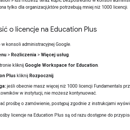
cation Plus możesz teraz kupić bezpośrednio w konsoli administ
na tylko dla organizacji,które potrzebują mniej niż 1000 licencji.
ić o licencje na Education Plus
ę w konsoli administracyjnej Google.
enu
>
Rozliczenia
>
Więcej usług
.
ronie kliknij
Google Workspace for Education
.
on Plus
kliknij
Rozpocznij
.
ga:
jeśli obecnie masz więcej niż 1000 licencji Fundamentals pr
kowników w instytucji, nie możesz kontynuować.
ać prośbę o zamówienie, postępuj zgodnie z instrukcjami wyświe
ośby licencje na Education Plus są od razu dostępne do przypis