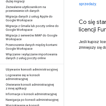
dużej migracji
sprzedaży
.
Zezwalanie użytkownikom na
przeniesienie ich danych
Migracja danych z usług Apple do
Google Workspace
Co się sta
Migracja z Gmaila lub poczty online do
licencji F
Google Workspace
Migracja z serwerów IMAP do Google
Workspace
Jeśli kupisz lic
Przenoszenie danych między kontami
zmniejszy się do
Google Workspace
Włączanie i wyłączanie importowania
danych z usług poczty online
Używanie konsoli administracyjnej
Logowanie się w konsoli
administracyjnej
Otwieranie konsoli administracyjnej
z innej aplikacji
Informacje o konsoli administracyjnej
Nawigacja po konsoli administracyjnej
Wyszukiwanie w konsoli