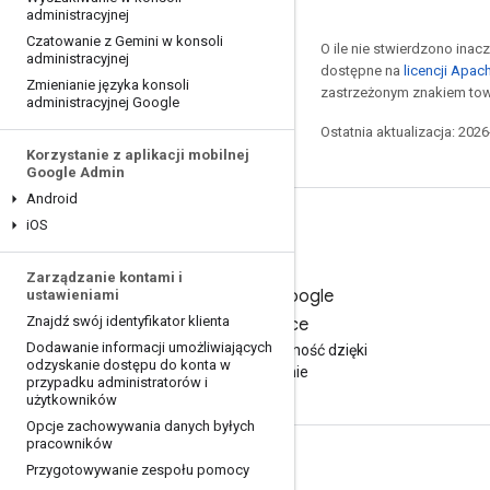
administracyjnej
Czatowanie z Gemini w konsoli
O ile nie stwierdzono inacze
administracyjnej
dostępne na
licencji Apac
Zmienianie języka konsoli
zastrzeżonym znakiem tow
administracyjnej Google
Ostatnia aktualizacja: 202
Korzystanie z aplikacji mobilnej
Google Admin
Android
i
OS
Zarządzanie kontami i
Wypróbuj Google
ustawieniami
Znajdź swój identyfikator klienta
Workspace
Dodawanie informacji umożliwiających
Zwiększ produktywność dzięki
odzyskanie dostępu do konta w
AI bezpłatnie
przypadku administratorów i
użytkowników
Opcje zachowywania danych byłych
pracowników
Dokumentacja i szkolenia
Przygotowywanie zespołu pomocy