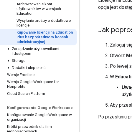
Licencje na Edu
Archiwizowanie kont
opcja jest dostęp
użytkowników w wersjach
Education
Wysyłanie prośby o dodatkowe
licencje
Jak popros
Kupowanie licencji na Education
Plus bezpośrednio w konsoli
administracyjnej
Zaloguj si
Zarządzanie użytkownikami
i dostępem
Otwórz
M
Storage
Po lewej st
Dodatki i ulepszenia
Wersje Frontline
W
Educati
Wersja Google Workspace for
Nonprofits
Uwa
Cloud Search Platform
użyt
Aby przesł
Konfigurowanie Google Workspace
Konfigurowanie Google Workspace w
Po przesłaniu pr
organizacji
Krótki przewodnik dla firm
jednoosobowych