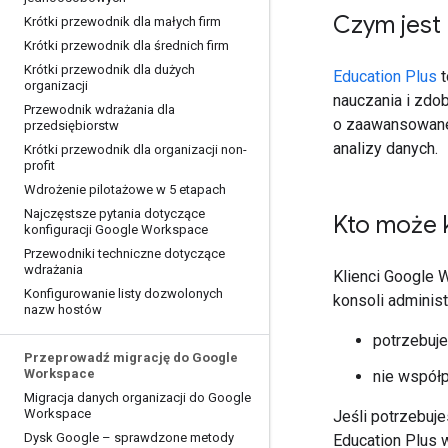
Czym jest 
Krótki przewodnik dla małych firm
Krótki przewodnik dla średnich firm
Krótki przewodnik dla dużych
Education Plus
t
organizacji
nauczania i zdo
Przewodnik wdrażania dla
o zaawansowane 
przedsiębiorstw
analizy danych.
Krótki przewodnik dla organizacji non-
profit
Wdrożenie pilotażowe w 5 etapach
Najczęstsze pytania dotyczące
Kto może k
konfiguracji Google Workspace
Przewodniki techniczne dotyczące
wdrażania
Klienci Google 
Konfigurowanie listy dozwolonych
konsoli administr
nazw hostów
potrzebuje
Przeprowadź migrację do Google
Workspace
nie współ
Migracja danych organizacji do Google
Workspace
Jeśli potrzebuj
Dysk Google – sprawdzone metody
Education Plus 