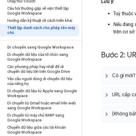
Lưu ý:
Chạy thử 5 bước
Câu hỏi thường gặp về việc thiết lập
Tuỳ thuộc 
Google Workspace
Hướng dẫn kỹ thuật về cách triển khai
Nếu đang s
Thiết lập danh sách cho phép tên máy
trên cơ sở 
chủ
Di chuyển sang Google Workspace
Bước 2: U
Di chuyển dữ liệu của tổ chức sang
Google Workspace
Các phương pháp hay nhất để di
chuyển dữ liệu lớn trên Google Drive
Có gì mới?
Yêu cầu người dùng di chuyển dữ liệu
của riêng họ
Di chuyển dữ liệu từ Apple sang Google
URL cấp c
Workspace
Di chuyển từ Gmail hoặc email trên web
sang Google Workspace
(Không bắt
Di chuyển từ máy chủ IMAP sang
Google Workspace
Chuyển dữ liệu giữa các tài khoản
Google Workspace