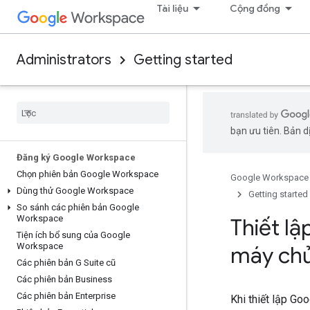
Tài liệu
Cộng đồng
Administrators
Getting started
bạn ưu tiên. Bản dị
Đăng ký Google Workspace
Chọn phiên bản Google Workspace
Google Workspace
Dùng thử Google Workspace
Getting started
So sánh các phiên bản Google
Workspace
Thiết l
Tiện ích bổ sung của Google
Workspace
máy chủ
Các phiên bản G Suite cũ
Các phiên bản Business
Các phiên bản Enterprise
Khi thiết lập G