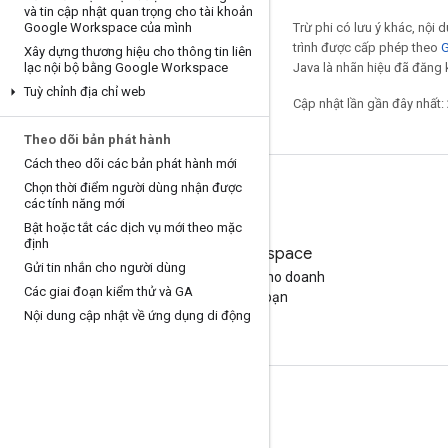
và tin cập nhật quan trọng cho tài khoản
Google Workspace của mình
Trừ phi có lưu ý khác, nội
trình được cấp phép theo
G
Xây dựng thương hiệu cho thông tin liên
lạc nội bộ bằng Google Workspace
Java là nhãn hiệu đã đăng k
Tuỳ chỉnh địa chỉ web
Cập nhật lần gần đây nhất:
Theo dõi bản phát hành
Cách theo dõi các bản phát hành mới
Chọn thời điểm người dùng nhận được
các tính năng mới
Bật hoặc tắt các dịch vụ mới theo mặc
định
Google Workspace
Gửi tin nhắn cho người dùng
Tìm gói phù hợp cho doanh
Các giai đoạn kiểm thử và GA
nghiệp của bạn
Nội dung cập nhật về ứng dụng di động
Tài liệu và đào tạo
Trung tâm trợ giúp