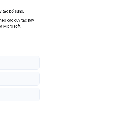
y tắc bổ sung.
hép các quy tắc này
ủa Microsoft.