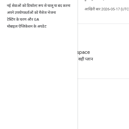
नई सेवाओं को डिफ़ॉल्ट रूप से चालू या बंद करना
आखिरी बार 2026-05-17 (UTC)
अपने उपयोगकर्ताओं को मैसेज भेजना
टेस्टिंग के चरण और GA
मोबाइल ऐप्लिकेशन के अपडेट
Google Workspace
अपने कारोबार के लिए सही प्लान
ढूंढना
दस्तावेज़ तैयार करना और ट्रेनिंग देना
सहायता केंद्र पर जाएं
डेवलपर गाइड
ज्ञानार्जन केंद्र
Google Skills