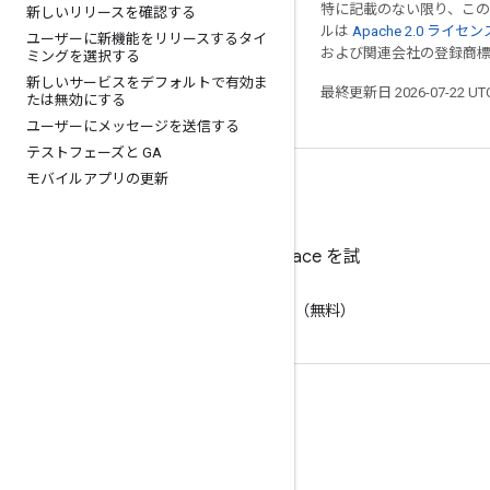
特に記載のない限り、こ
新しいリリースを確認する
ルは
Apache 2.0 ライセン
ユーザーに新機能をリリースするタイ
および関連会社の登録商
ミングを選択する
新しいサービスをデフォルトで有効ま
最終更新日 2026-07-22 U
たは無効にする
ユーザーにメッセージを送信する
テストフェーズと GA
モバイルアプリの更新
Google Workspace を試
す
AI で生産性を向上（無料）
ドキュメントとトレーニング
ヘルプセンター
デベロッパー ガイド