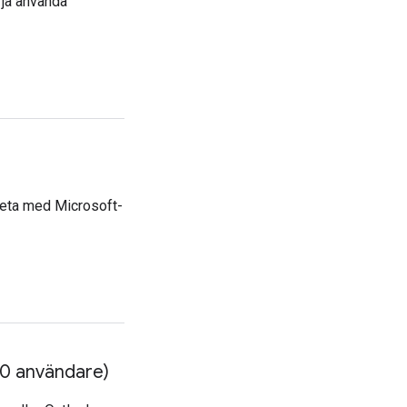
rja använda
rbeta med Microsoft-
00 användare)