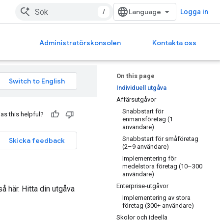
/
Logga in
Administratörskonsolen
Kontakta oss
On this page
Individuell utgåva
Affärsutgåvor
Snabbstart för
as this helpful?
enmansföretag (1
användare)
Snabbstart för småföretag
Skicka feedback
(2–9 användare)
Implementering för
medelstora företag (10–300
användare)
Enterprise-utgåvor
å här. Hitta din utgåva
Implementering av stora
företag (300+ användare)
Skolor och ideella