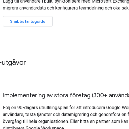
Lägg till användare i bulk, synkronisera med Microsoft Exchang
migrera användardata och konfigurera teamdelning och öka säk
Snabbstartsguide
e-utgåvor
Implementering av stora företag (300+ använd
Följ en 90-dagars utrullningsplan för att introducera Google Wo
användare, testa tjänster och datamigrering och genomföra en
övergång till hela organisationen. Eller hitta en partner som kan 
distribuera Google Workspace.