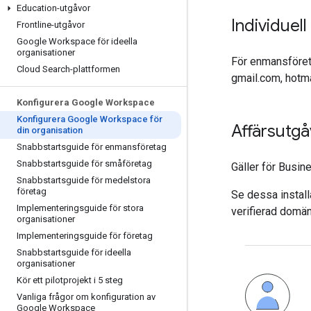
Education-utgåvor
Individuel
Frontline-utgåvor
Google Workspace för ideella
organisationer
För enmansföreta
Cloud Search-plattformen
gmail.com, hotma
Konfigurera Google Workspace
Konfigurera Google Workspace för
Affärsutgå
din organisation
Snabbstartsguide för enmansföretag
Snabbstartsguide för småföretag
Gäller för Busin
Snabbstartsguide för medelstora
företag
Se dessa install
Implementeringsguide för stora
verifierad domän
organisationer
Implementeringsguide för företag
Snabbstartsguide för ideella
organisationer
Kör ett pilotprojekt i 5 steg
Vanliga frågor om konfiguration av
Google Workspace