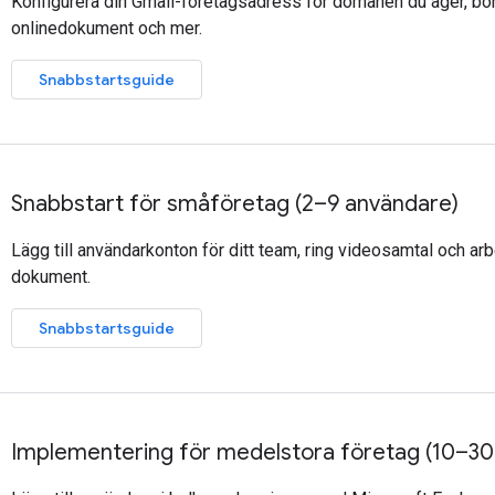
Konfigurera din Gmail-företagsadress för domänen du äger, bö
onlinedokument och mer.
Snabbstartsguide
Snabbstart för småföretag (2–9 användare)
Lägg till användarkonton för ditt team, ring videosamtal och a
dokument.
Snabbstartsguide
Implementering för medelstora företag (10–3