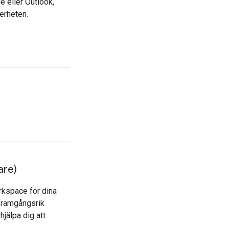
e eller Outlook,
erheten.
are)
rkspace för dina
 framgångsrik
hjälpa dig att