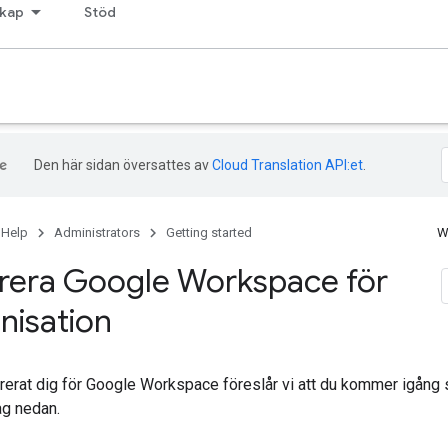
kap
Stöd
Den här sidan översattes av
Cloud Translation API:et
.
 Help
Administrators
Getting started
W
rera Google Workspace för
nisation
trerat dig för Google Workspace föreslår vi att du kommer igång s
ag nedan.