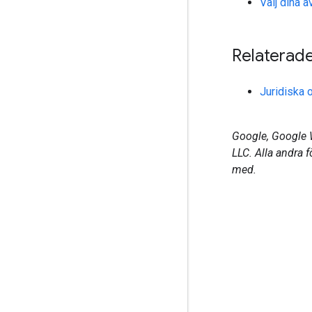
Välj dina a
Relaterad
Juridiska 
Google, Google 
LLC. Alla andra 
med.