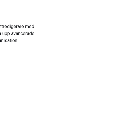
ntredigerare med
sa upp avancerade
nisation.