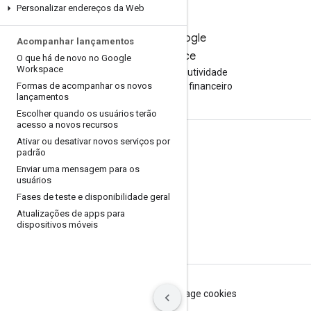
Personalizar endereços da Web
Teste o Google
Acompanhar lançamentos
Workspace
O que há de novo no Google
Workspace
Aumente sua produtividade
Formas de acompanhar os novos
com a IA sem custo financeiro
lançamentos
Escolher quando os usuários terão
acesso a novos recursos
Ativar ou desativar novos serviços por
Documentação e treinamento
padrão
Enviar uma mensagem para os
Centrais de Ajuda
usuários
Guias do desenvolvedor
Fases de teste e disponibilidade geral
Atualizações de apps para
Centro de aprendizagem
dispositivos móveis
Google Cloud Ensina
Termos de Serviço
Privacidade
Manage cookies