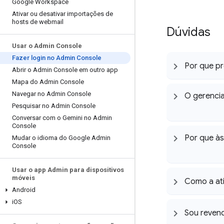
Google Workspace
Ativar ou desativar importações de
hosts de webmail
Dúvidas
Usar o Admin Console
Fazer login no Admin Console
Por que pr
Abrir o Admin Console em outro app
Mapa do Admin Console
Navegar no Admin Console
O gerenci
Pesquisar no Admin Console
Conversar com o Gemini no Admin
Console
Por que às
Mudar o idioma do Google Admin
Console
Usar o app Admin para dispositivos
móveis
Como a ati
Android
i
OS
Sou reven