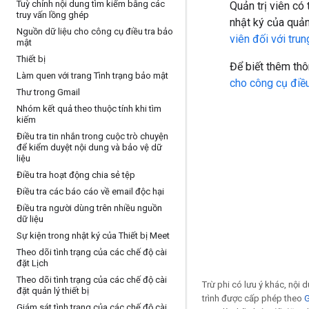
Tuỳ chỉnh nội dung tìm kiếm bằng các
Quản trị viên có
truy vấn lồng ghép
nhật ký của quản 
Nguồn dữ liệu cho công cụ điều tra bảo
viên đối với tru
mật
Thiết bị
Để biết thêm thô
Làm quen với trang Tình trạng bảo mật
cho công cụ điề
Thư trong Gmail
Nhóm kết quả theo thuộc tính khi tìm
kiếm
Điều tra tin nhắn trong cuộc trò chuyện
để kiểm duyệt nội dung và bảo vệ dữ
liệu
Điều tra hoạt động chia sẻ tệp
Điều tra các báo cáo về email độc hại
Điều tra người dùng trên nhiều nguồn
dữ liệu
Sự kiện trong nhật ký của Thiết bị Meet
Theo dõi tình trạng của các chế độ cài
đặt Lịch
Theo dõi tình trạng của các chế độ cài
Trừ phi có lưu ý khác, nội
đặt quản lý thiết bị
trình được cấp phép theo
G
Giám sát tình trạng của các chế độ cài