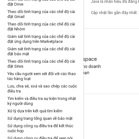
Java là nhãn hiệu đã đăng k
đặt Drive
Theo dõi tình trạng của các chế độ cài
Cập nhật lần gần đây nhất:
đặt Gmail
Theo dõi tình trạng của các chế độ cài
đặt Nhóm
Giám sát tình trạng của các chế độ cài
đặt ứng dụng trên Marketplace
Giám sát tình trạng của các chế độ cài
đặt bảo mật
Google Workspace
Theo dõi tình trạng của các chế độ cài
đặt Sites
Tìm gói phù hợp cho doanh
nghiệp của bạn
Yêu cầu người xem xét đối với các thao
tác hàng loạt
Lưu
,
chia sẻ
,
xoá và sao chép các cuộc
điều tra
Tìm kiếm và điều tra sự kiện trong nhật
ký người dùng
Tài liệu và đào tạo
Xử lý dựa trên kết quả tìm kiếm
Trung tâm trợ giúp
Sử dụng trang tổng quan về bảo mật
Sử dụng công cụ điều tra để kết thúc
Hướng dẫn cho nhà phát triển
cuộc họp
Trung tâm kiến thức
Sử dụng công cụ điều tra để xem nội