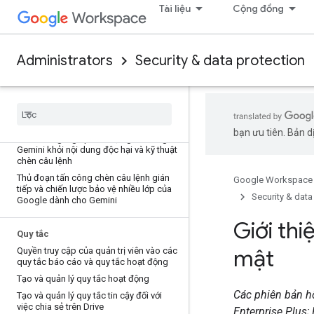
Tài liệu
Cộng đồng
Giúp ngăn chặn nội dung rác và hành vi
tấn công giả mạo trên Drive
Thiết lập BIMI
Thiết lập DKIM
Administrators
Security & data protection
Thiết lập DMARC
Thiết lập SPF
Bảo mật Gemini
bạn ưu tiên. Bản dị
Cách Google giúp bảo vệ người dùng
Gemini khỏi nội dung độc hại và kỹ thuật
chèn câu lệnh
Thủ đoạn tấn công chèn câu lệnh gián
Google Workspace
tiếp và chiến lược bảo vệ nhiều lớp của
Security & data
Google dành cho Gemini
Giới thi
Quy tắc
mật
Quyền truy cập của quản trị viên vào các
quy tắc báo cáo và quy tắc hoạt động
Tạo và quản lý quy tắc hoạt động
Các phiên bản hỗ
Tạo và quản lý quy tắc tin cậy đối với
việc chia sẻ trên Drive
Enterprise Plus;