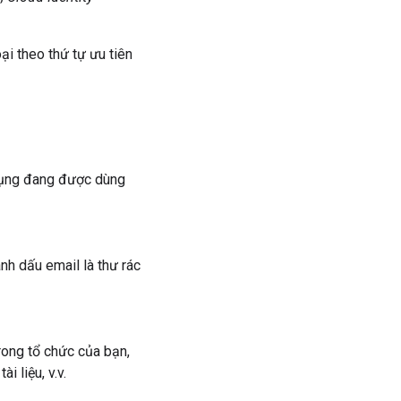
ại theo thứ tự ưu tiên
g dụng đang được dùng
nh dấu email là thư rác
rong tổ chức của bạn,
i liệu, v.v.