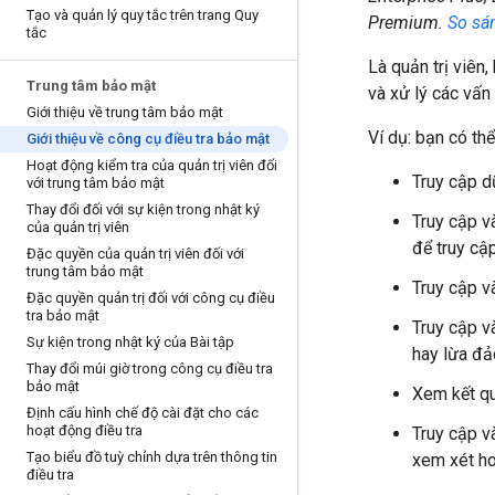
Tạo và quản lý quy tắc trên trang Quy
Premium.
So sá
tắc
Là quản trị viên
Trung tâm bảo mật
và xử lý các vấn
Giới thiệu về trung tâm bảo mật
Ví dụ: bạn có th
Giới thiệu về công cụ điều tra bảo mật
Hoạt động kiểm tra của quản trị viên đối
Truy cập dữ
với trung tâm bảo mật
Thay đổi đối với sự kiện trong nhật ký
Truy cập v
của quản trị viên
để truy cậ
Đặc quyền của quản trị viên đối với
trung tâm bảo mật
Truy cập v
Đặc quyền quản trị đối với công cụ điều
tra bảo mật
Truy cập v
Sự kiện trong nhật ký của Bài tập
hay lừa đả
Thay đổi múi giờ trong công cụ điều tra
bảo mật
Xem kết qu
Định cấu hình chế độ cài đặt cho các
hoạt động điều tra
Truy cập v
Tạo biểu đồ tuỳ chỉnh dựa trên thông tin
xem xét hoạ
điều tra