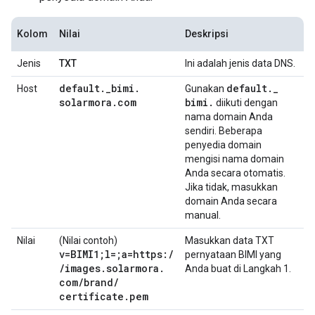
Kolom
Nilai
Deskripsi
Jenis
TXT
Ini adalah jenis data DNS.
default
.
_
bimi
.
default
.
_
Host
Gunakan
solarmora
.
com
bimi
.
diikuti dengan
nama domain Anda
sendiri. Beberapa
penyedia domain
mengisi nama domain
Anda secara otomatis.
Jika tidak, masukkan
domain Anda secara
manual.
Nilai
(Nilai contoh)
Masukkan data TXT
v=BIMI1;l=;a=https:
/
pernyataan BIMI yang
/
images
.
solarmora
.
Anda buat di Langkah 1.
com
/
brand
/
certificate
.
pem