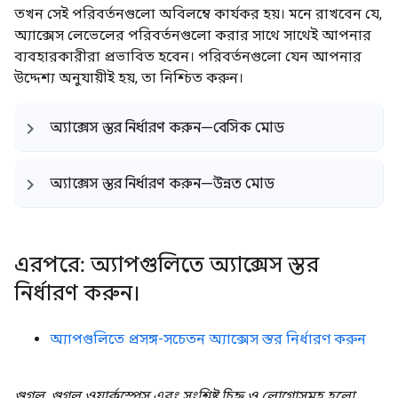
তখন সেই পরিবর্তনগুলো অবিলম্বে কার্যকর হয়। মনে রাখবেন যে,
অ্যাক্সেস লেভেলের পরিবর্তনগুলো করার সাথে সাথেই আপনার
ব্যবহারকারীরা প্রভাবিত হবেন। পরিবর্তনগুলো যেন আপনার
উদ্দেশ্য অনুযায়ীই হয়, তা নিশ্চিত করুন।
অ্যাক্সেস স্তর নির্ধারণ করুন—বেসিক মোড
অ্যাক্সেস স্তর নির্ধারণ করুন—উন্নত মোড
এরপরে: অ্যাপগুলিতে অ্যাক্সেস স্তর
নির্ধারণ করুন।
অ্যাপগুলিতে প্রসঙ্গ-সচেতন অ্যাক্সেস স্তর নির্ধারণ করুন
গুগল, গুগল ওয়ার্কস্পেস এবং সংশ্লিষ্ট চিহ্ন ও লোগোসমূহ হলো