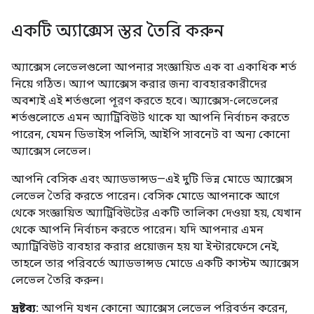
একটি অ্যাক্সেস স্তর তৈরি করুন
অ্যাক্সেস লেভেলগুলো আপনার সংজ্ঞায়িত এক বা একাধিক শর্ত
নিয়ে গঠিত। অ্যাপ অ্যাক্সেস করার জন্য ব্যবহারকারীদের
অবশ্যই এই শর্তগুলো পূরণ করতে হবে। অ্যাক্সেস-লেভেলের
শর্তগুলোতে এমন অ্যাট্রিবিউট থাকে যা আপনি নির্বাচন করতে
পারেন, যেমন ডিভাইস পলিসি, আইপি সাবনেট বা অন্য কোনো
অ্যাক্সেস লেভেল।
আপনি বেসিক এবং অ্যাডভান্সড—এই দুটি ভিন্ন মোডে অ্যাক্সেস
লেভেল তৈরি করতে পারেন। বেসিক মোডে আপনাকে আগে
থেকে সংজ্ঞায়িত অ্যাট্রিবিউটের একটি তালিকা দেওয়া হয়, যেখান
থেকে আপনি নির্বাচন করতে পারেন। যদি আপনার এমন
অ্যাট্রিবিউট ব্যবহার করার প্রয়োজন হয় যা ইন্টারফেসে নেই,
তাহলে তার পরিবর্তে অ্যাডভান্সড মোডে একটি কাস্টম অ্যাক্সেস
লেভেল তৈরি করুন।
দ্রষ্টব্য:
আপনি যখন কোনো অ্যাক্সেস লেভেল পরিবর্তন করেন,