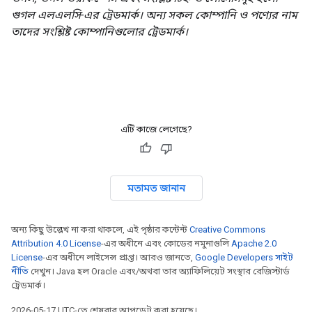
গুগল এলএলসি-এর ট্রেডমার্ক। অন্য সকল কোম্পানি ও পণ্যের নাম
তাদের সংশ্লিষ্ট কোম্পানিগুলোর ট্রেডমার্ক।
এটি কাজে লেগেছে?
মতামত জানান
অন্য কিছু উল্লেখ না করা থাকলে, এই পৃষ্ঠার কন্টেন্ট
Creative Commons
Attribution 4.0 License
-এর অধীনে এবং কোডের নমুনাগুলি
Apache 2.0
License
-এর অধীনে লাইসেন্স প্রাপ্ত। আরও জানতে,
Google Developers সাইট
নীতি
দেখুন। Java হল Oracle এবং/অথবা তার অ্যাফিলিয়েট সংস্থার রেজিস্টার্ড
ট্রেডমার্ক।
2026-05-17 UTC-তে শেষবার আপডেট করা হয়েছে।