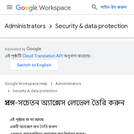
সাইন-ইন করুন
Administrators
Security & data protection
এই পৃষ্ঠাটি
Cloud Translation API
অনুবাদ করেছে।
Google Workspace Help
Administrators
Security & data protection
প্রসঙ্গ-সচেতন অ্যাক্সেস লেভেল তৈরি করুন
এই পৃষ্ঠায় যা যা আছে
একটি অ্যাক্সেস স্তর তৈরি করুন
এরপরে: অ্যাপগুলিতে অ্যাক্সেস স্তর নির্ধারণ করুন।