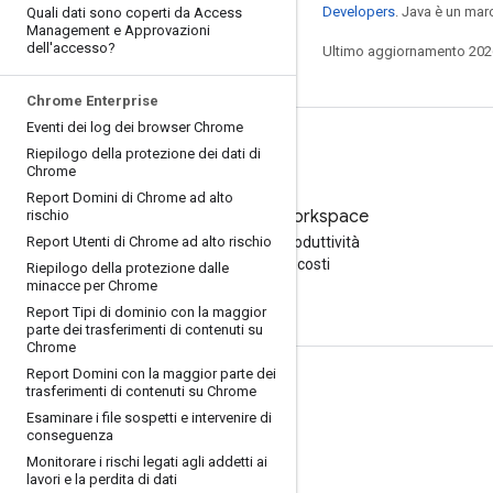
Developers
. Java è un mar
Quali dati sono coperti da Access
Management e Approvazioni
dell'accesso?
Ultimo aggiornamento 202
Chrome Enterprise
Eventi dei log dei browser Chrome
Riepilogo della protezione dei dati di
Chrome
Report Domini di Chrome ad alto
Prova Google Workspace
rischio
Report Utenti di Chrome ad alto rischio
Aumenta la tua produttività
con l'AI senza costi
Riepilogo della protezione dalle
minacce per Chrome
Report Tipi di dominio con la maggior
parte dei trasferimenti di contenuti su
Chrome
Report Domini con la maggior parte dei
Documentazione e formazione
trasferimenti di contenuti su Chrome
Esaminare i file sospetti e intervenire di
Centri assistenza
conseguenza
Guide per gli sviluppatori
Monitorare i rischi legati agli addetti ai
lavori e la perdita di dati