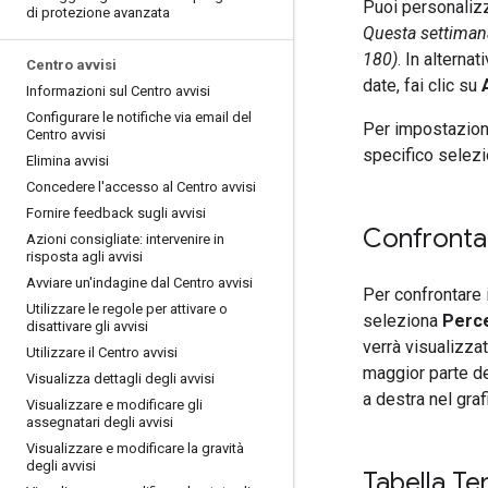
Puoi personalizza
di protezione avanzata
Questa settiman
180)
. In alterna
Centro avvisi
date, fai clic su
Informazioni sul Centro avvisi
Configurare le notifiche via email del
Per impostazione
Centro avvisi
specifico selezi
Elimina avvisi
Concedere l'accesso al Centro avvisi
Fornire feedback sugli avvisi
Confrontare
Azioni consigliate: intervenire in
risposta agli avvisi
Avviare un'indagine dal Centro avvisi
Per confrontare i 
Utilizzare le regole per attivare o
seleziona
Perce
disattivare gli avvisi
verrà visualizzat
Utilizzare il Centro avvisi
maggior parte dei 
Visualizza dettagli degli avvisi
a destra nel graf
Visualizzare e modificare gli
assegnatari degli avvisi
Visualizzare e modificare la gravità
degli avvisi
Tabella Te