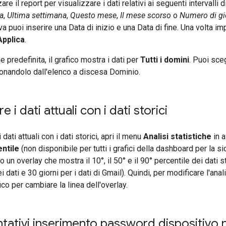
re il report per visualizzare i dati relativi ai seguenti intervalli 
a
,
Ultima settimana
,
Questo mese
,
Il mese scorso
o
Numero di gio
tiva puoi inserire una Data di inizio e una Data di fine. Una volta im
Applica
.
 predefinita, il grafico mostra i dati per
Tutti i domini
. Puoi sce
onandolo dall'elenco a discesa Dominio.
 i dati attuali con i dati storici
dati attuali con i dati storici, apri il menu
Analisi statistiche
in a
ntile
(non disponibile per tutti i grafici della dashboard per la s
o un overlay che mostra il 10°, il 50° e il 90° percentile dei dati st
dati e 30 giorni per i dati di Gmail). Quindi, per modificare l'analis
ico per cambiare la linea dell'overlay.
ntativi inserimento password dispositivo n