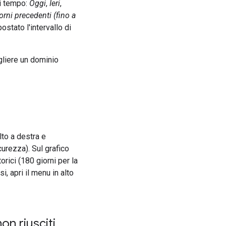
di tempo:
Oggi
,
Ieri
,
rni precedenti (fino a
postato l'intervallo di
gliere un dominio
lto a destra e
icurezza).
Sul grafico
orici (180 giorni per la
i, apri il menu in alto
on riusciti