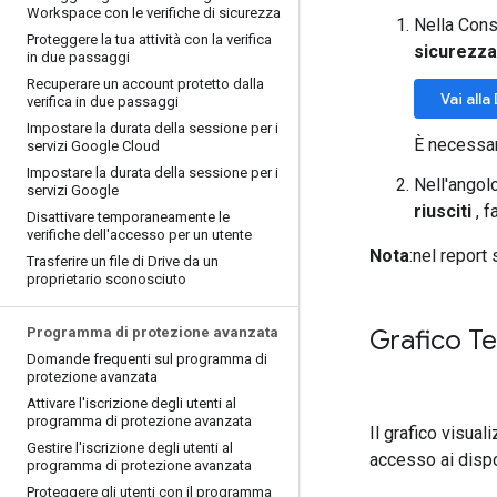
Workspace con le verifiche di sicurezza
Nella Cons
Proteggere la tua attività con la verifica
sicurezza
in due passaggi
Recuperare un account protetto dalla
Vai all
verifica in due passaggi
Impostare la durata della sessione per i
È necessar
servizi Google Cloud
Impostare la durata della sessione per i
Nell'angol
servizi Google
riusciti
, f
Disattivare temporaneamente le
verifiche dell'accesso per un utente
Nota
:nel report 
Trasferire un file di Drive da un
proprietario sconosciuto
Programma di protezione avanzata
Grafico Te
Domande frequenti sul programma di
protezione avanzata
Attivare l'iscrizione degli utenti al
programma di protezione avanzata
Il grafico visual
Gestire l'iscrizione degli utenti al
accesso ai dispos
programma di protezione avanzata
Proteggere gli utenti con il programma