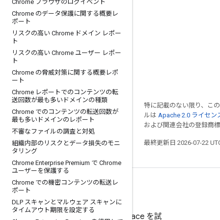
Chrome ブラウザのログイベント
Chrome のデータ保護に関する概要レ
ポート
リスクの高い Chrome ドメイン レポー
ト
リスクの高い Chrome ユーザー レポー
ト
Chrome の脅威対策に関する概要レポ
ート
Chrome レポートでのコンテンツの転
送回数が最も多いドメインの種類
特に記載のない限り、こ
Chrome でのコンテンツの転送回数が
ルは
Apache 2.0 ライセン
最も多いドメインのレポート
および関連会社の登録商
不審なファイルの調査と対処
最終更新日 2026-07-22 U
組織内部のリスクとデータ損失のモニ
タリング
Chrome Enterprise Premium で Chrome
ユーザーを保護する
Chrome での機密コンテンツの転送レ
ポート
DLP スキャンとマルウェア スキャンに
タイムアウト期限を設定する
Google Workspace を試