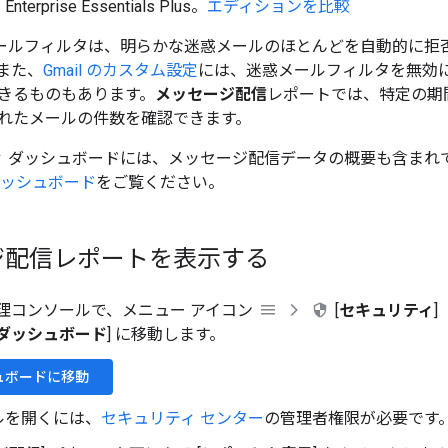
Enterprise Essentials Plus。
エディションを比較
迷惑メールフィルタは、明らかな迷惑メールのほとんどを自動的に
また、
Gmail のカスタム設定
には、迷惑メールフィルタを無効
きるものもあります。
メッセージ配信
レポートでは、特定の期
れたメールの件数を確認できます。
 ダッシュボードには、メッセージ配信データの概要も含まれ
ダッシュボード
をご覧ください。
ジ配信レポートを表示する
e 管理コンソールで、メニュー アイコン
[
セキュリティ
]
ダッシュボード
] に移動します。
ュボードに移動
ルを開くには、
セキュリティ センター
の管理者権限が必要です