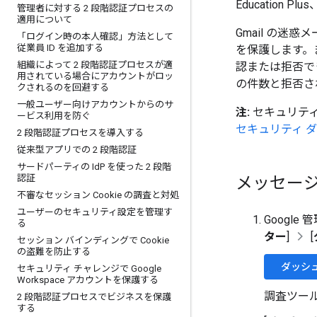
Education Plus、
管理者に対する 2 段階認証プロセスの
適用について
Gmail の
「ログイン時の本人確認」方法として
従業員 ID を追加する
を保護します。
組織によって 2 段階認証プロセスが適
認または拒否で
用されている場合にアカウントがロッ
の件数と拒否さ
クされるのを回避する
一般ユーザー向けアカウントからのサ
注:
セキュリティ
ービス利用を防ぐ
セキュリティ 
2 段階認証プロセスを導入する
従来型アプリでの 2 段階認証
サードパーティの Id
P を使った 2 段階
認証
メッセー
不審なセッション Cookie の調査と対処
ユーザーのセキュリティ設定を管理す
Googl
る
ター
]
[
セッション バインディングで Cookie
の盗難を防止する
ダッシ
セキュリティ チャレンジで Google
Workspace アカウントを保護する
調査ツー
2 段階認証プロセスでビジネスを保護
する