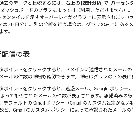
過去のデータと比較するには、右上の [
統計分析
] で [
パーセン
 ダッシュボードのグラフによってはご利用いただけません）。
パーセンタイルを示すオーバーレイがグラフ上に表示されます（大半
データは 30 日分）。別の分析を行う場合は、グラフの右上にあ
ます。
ジ配信の表
タポイントをクリックすると、ドメインに送信されたメールの
メールの件数の詳細も確認できます。詳細はグラフの下の表に
ポイントをクリックすると、迷惑メール、Google ポリシー、また
によって拒否されたメールの件数が表示されます。
承諾済み
の線
デフォルトの Gmail ポリシー（Gmail のカスタム設定がな
数と、Gmail のカスタム ポリシーによって承認されたメール