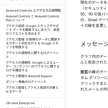
現在のデータを
（セキュリティ
Assured Controls とアクセスの透明性
50、90 の各
Assured Controls と Assured Controls
分、Gmail 
Plus について
イの線を変更し
アクセス承認: Google スタッフがサポ
ート データを閲覧するにあたり、承認
のリクエストを求めます
アクセス管理: お客様のデータに関連す
メッセー
るサポート対応を行える Google スタ
ッフを制限する
アクセスの透明性に関するログイベン
グラフ内のデー
ト
ルと拒否された
アクセスの透明性: Google によるユー
ザー コンテンツへのアクセスに関する
ログを確認する
拒否
の線のデータ
アクセス管理の Assured Support
タム ポリシー
ポリシー準拠のログイベント
クリックすると、
アクセス管理とアクセス承認の対象と
れたメールの件
なるデータ
Chrome Enterprise