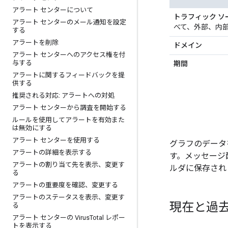
アラート センターについて
トラフィック ソ
アラート センターのメール通知を設定
べて、外部、内
する
アラートを削除
ドメイン
アラート センターへのアクセス権を付
与する
期間
アラートに関するフィードバックを提
供する
推奨される対応: アラートへの対処
アラート センターから調査を開始する
ルールを使用してアラートを有効また
は無効にする
アラート センターを使用する
グラフのデータ
アラートの詳細を表示する
す。メッセージ
アラートの割り当て先を表示、変更す
ルダに保存され
る
アラートの重要度を確認、変更する
アラートのステータスを表示、変更す
現在と過
る
アラート センターの Virus
Total レポー
トを表示する