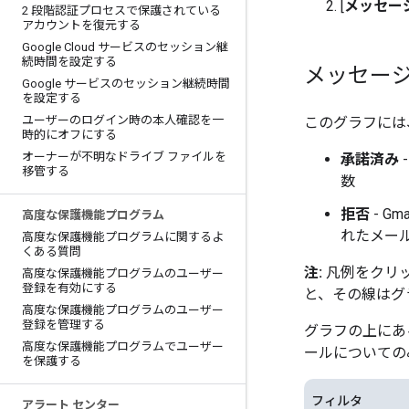
[
メッセー
2 段階認証プロセスで保護されている
アカウントを復元する
Google Cloud サービスのセッション継
続時間を設定する
メッセー
Google サービスのセッション継続時間
を設定する
ユーザーのログイン時の本人確認を一
このグラフには
時的にオフにする
オーナーが不明なドライブ ファイルを
承諾済み
移管する
数
拒否
- G
高度な保護機能プログラム
れたメー
高度な保護機能プログラムに関するよ
くある質問
注:
凡例をクリッ
高度な保護機能プログラムのユーザー
登録を有効にする
と、その線はグ
高度な保護機能プログラムのユーザー
登録を管理する
グラフの上にあ
高度な保護機能プログラムでユーザー
ールについての
を保護する
フィルタ
アラート センター