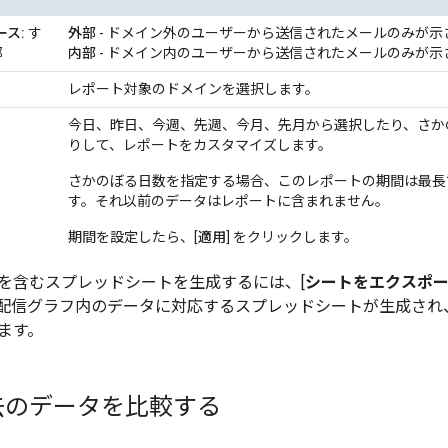
ース:
す
外部
- ドメイン外のユーザーから送信されたメールのみが示
部
内部
- ドメイン内のユーザーから送信されたメールのみが示
レポート対象のドメインを選択します。
今日
、昨日
、今週
、先週
、今月
、先月
から選択したり、さか
りして、レポートをカスタマイズします。
さかのぼる日数
を指定する場合、このレポートの期間は最長で
す。それ以前のデータはレポートに含まれません。
期間を設定したら、[
適用
] をクリックします。
を含むスプレッドシートを生成するには、[
シートをエクスポ
配信グラフ内のデータに対応するスプレッドシートが生成され、[
ます。
去のデータを比較する