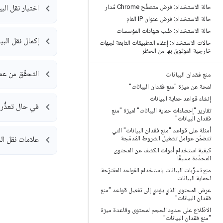
حالة الاستخدام: فرض متصفِّح Chrome مُدار
اختبار نقل البي
حالة الاستخدام: فرض عنوان IP العام
حالة الاستخدام: طلب شهادات المؤسسات
إكمال نقل البي
حالات الاستخدام: إعفاء التطبيقات التابعة لجهات
خارجية الموثوق بها من الحظر
التحقّق من عمل
منع فقدان البيانات
لمحة عن ميزة "منع فقدان البيانات"
إنشاء قواعد حماية البيانات
في حال تعذُّر 
تقارير "إحصاءات حماية البيانات" لميزة "منع
فقدان البيانات"
أمثلة على قواعد "منع فقدان البيانات" التي
تتضمّن عوامل تشغيل الشروط المُدمَجة
علامات نقل الب
كيفية استخدام أدوات الكشف عن المحتوى
المحدَّدة مسبقًا
منع تسرُّبات البيانات باستخدام القواعد المقترَحة
لحماية البيانات
عرض المحتوى الذي يؤدي إلى تفعيل قواعد "منع
فقدان البيانات"
الاطّلاع على حدود الحجم لمحتوى وقاعدة ميزة
"منع فقدان البيانات"