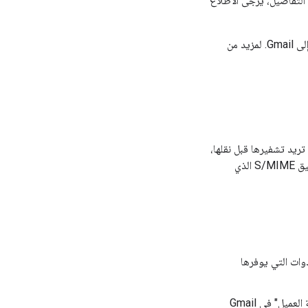
باستخدام الشهادات نفسها المتوفّرة في خدمة Microsoft. لمعرفة التفاصيل، يُرجى الاطّلاع
بعد إعداد حسابات Gmail باستخدام شهادات S/MIME، يمكنك نقل الرسائل من خدمة Microsoft إلى Gmail. لمزيد من
يفات النصوص العادية تريد تشفيرها قبل نقلها،
يمكنك استخدام "أداة نقل بيانات ميزة "التشفير من جهة العميل" في Gmail لتحويل الرسائل إلى تنسيق S/MIME الذي
وات التي يوفرها
بعد فك تشفير الرسائل إلى نص عادي، يمكنك استخدام "أداة نقل بيانات ميزة "التشفير من جهة العميل" في Gmail