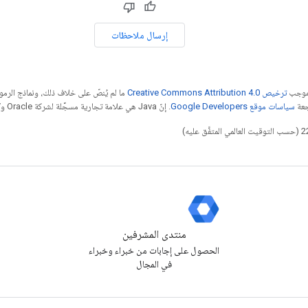
إرسال ملاحظات
بموجب
ترخيص Creative Commons Attribution 4.0‏
ما لم يُنصّ على خلاف ذلك، ونماذج الر
جعة
سياسات موقع Google Developers‏
. إنّ Java هي علامة تجارية مسجَّلة لشركة Oracle و/أو شركائها التابعين.
منتدى المشرفين
الحصول على إجابات من خبراء وخبراء
في المجال