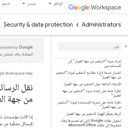
الوثائق
منتدى
الدعم
استخدام إخفاء البيانات لتعزيز ميزة "منع فقدان
البيانات" في Chrome
تقرير "المستخدمون الذين ينقلون معظم المحتوى
على Chrome"
Security & data protection
Administrators
التشفير من جهة العميل
لمحة عن التشفير من جهة العميل
إضافة خدمات إدارة مفاتيح التشفير وإدارتها لميزة
المفضّلة، وقد تتضمّن ب
"التشفير من جهة العميل"
إسناد ميزة "التشفير من جهة العميل" إلى
المستخدمين
اختيار خدمة إدارة مفاتيح التشفير لميزة "التشفير
le Workspace Help
من جهة العميل"
الأسئلة الشائعة حول التشفير من جهة العميل
نظرة عامة على إعداد ميزة "التشفير من جهة
من جهة ال
العميل"
نظرة عامة على تجربة المستخدم لميزة "التشفير
من جهة العميل"
الربط بموفِّر الهوية للتشفير من جهة العميل
تحويل ملفات Google التي تم تصديرها وفك
كرسائل مشفَّرة من ج
تشفيرها إلى ملفات Microsoft Office