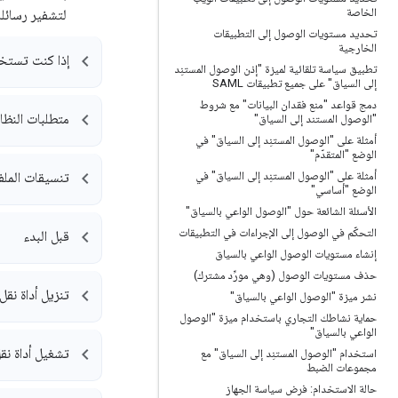
الخاصة
لتشفير رسائلك 
تحديد مستويات الوصول إلى التطبيقات
الخارجية
إذا كنت تستخدم l
تطبيق سياسة تلقائية لميزة "إذن الوصول المستنِد
إلى السياق" على جميع تطبيقات SAML
دمج قواعد "منع فقدان البيانات" مع شروط
متطلبات النظا
"الوصول المستند إلى السياق"
أمثلة على "الوصول المستنِد إلى السياق" في
الوضع "المتقدّم"
أمثلة على "الوصول المستنِد إلى السياق" في
تنسيقات الملف
الوضع "أساسي"
الأسئلة الشائعة حول "الوصول الواعي بالسياق"
التحكّم في الوصول إلى الإجراءات في التطبيقات
قبل البدء
إنشاء مستويات الوصول الواعي بالسياق
حذف مستويات الوصول (وهي مورِّد مشترك)
تنزيل أداة نقل 
نشر ميزة "الوصول الواعي بالسياق"
حماية نشاطك التجاري باستخدام ميزة "الوصول
الواعي بالسياق"
تشغيل أداة نقل 
استخدام "الوصول المستنِد إلى السياق" مع
مجموعات الضبط
حالة الاستخدام: فرض سياسة الجهاز