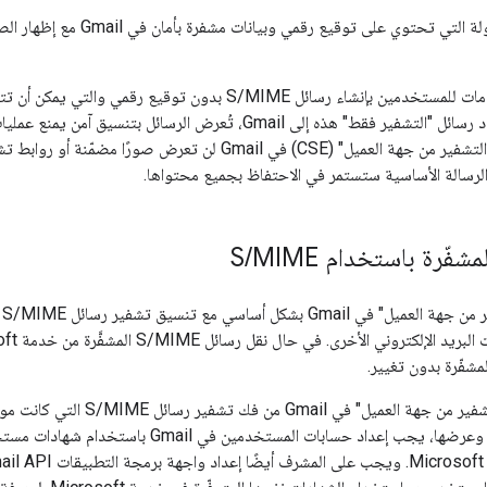
تُعرض الرسائل المنقولة التي تحتوي على توقي
قد تسمح بعض الخدمات للمستخدمين بإنشاء رسائل S/MIME بدون توقيع 
للجميع؛ وعند استيراد رسائل "التشفير فقط" هذه إلى Gmail، تُعرض الرسائل بت
ويعني هذا أنّ ميزة "التشفير من جهة العميل" (CSE) في Gmail لن تعرض
ّ الرسالة الأساسية ستستمر في الاحتفاظ بجميع محتواها.
مشفّرة باستخدام S
MIME
/
تت
مشفّرة بدون تغيير.
لكي تتمكّن ميزة "التشفير من جهة العميل" ف