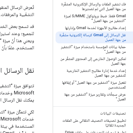
فك تشفير الملفات والرسائل الإلكترونية المشفَّرة
من جهة العميل التي تم تصديرها
التشعّبية والمرفقات.
‫Gmail فقط: ضبط بروتوكول S
/
MIME لميزة
"التشفير من جهة العميل"
إعداد مفاتيح الأجهزة لخدمة Gmail وإدارتها
نقل الرسائل إلى Gmail كرسالة إلكترونية مشفَّرة
من جهة العميل
حماية بيانات المؤسسة باستخدام ميزة "التشفير
المستخدم، علمًا بأن
من جهة العميل"
تمكين الوصول الخارجي إلى المحتوى المشفَّر من
جهة العميل
نقل الرسائل ال
إعداد خدمة إدارة مفاتيح التشفير الخارجية
للتشفير من جهة العميل
تفعيل ميزة "التشفير من جهة العميل" أو إيقافها
للمستخدمين
عرض سجلّات وتقارير ميزة "التشفير من جهة
العميل"
يمكنك نقل الرسائل ال
تصنيفات البيانات
تطبيق تصنيفات التصنيف التلقائي على الملفات
الجديدة تلقائيًا
تطبيق تسميات التصنيفات على ملفات Drive