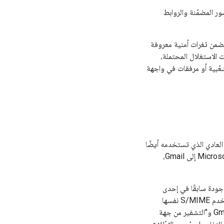
ع رقمي وبيانات مشفرة بأمان في Gmail مع إظهار الصور المضمّنة والروابط
رقمي والتي يمكن أن تتضمن ثغرات أمنية معروفة
نسيق آمن يمنع عمليات الاستغلال المحتملة،
 صورًا مضمّنة أو روابط تشعّبية أو مرفقات في واجهة
وافق ميزة "التشفير من جهة العميل" في Gmail بشكل أساسي مع تنسيق تشفير رسائل S/MIME العادي الذي تستخدمه أيضًا
Microsoft وخدمات البريد الإلكتروني الأخرى. في حال نقل رسائل S/MIME المشفَّرة من خدمة Microsoft إلى Gmail،
ي Gmail من فك تشفير رسائل S/MIME التي كانت موجودة سابقًا في إحدى
خدمات Microsoft وعرضها، يجب إعداد حسابات المستخدمين في Gmail باستخدام شهادات مستخدم S/MIME نفسها
المستخدمة في بيئة Microsoft. ويجب على المشرف أيضًا إعداد واجهة برمجة التطبيقات Gmail API و"التشفير من جهة