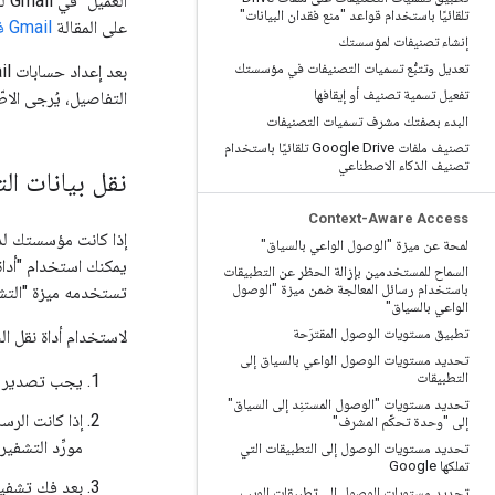
تلقائيًا باستخدام قواعد "منع فقدان البيانات"
على المقالة
Gmail فقط: ضبط إعدادات شهادات S/MIME لميزة "التشفير من جهة العميل"
إنشاء تصنيفات لمؤسستك
تعديل وتتبُّع تسميات التصنيفات في مؤسستك
تفعيل تسمية تصنيف أو إيقافها
التفاصيل، يُرجى الاط
البدء بصفتك مشرف تسميات التصنيفات
تصنيف ملفات Google Drive تلقائيًا باستخدام
تصنيف الذكاء الاصطناعي
نقل بيانات الت
Context-Aware Access
لمحة عن ميزة "الوصول الواعي بالسياق"
السماح للمستخدمين بإزالة الحظر عن التطبيقات
باستخدام رسائل المعالجة ضمن ميزة "الوصول
تستخدمه ميزة "التشفير
الواعي بالسياق"
تطبيق مستويات الوصول المقترَحة
لاستخدام أداة نقل ال
تحديد مستويات الوصول الواعي بالسياق إلى
التطبيقات
يجب تصدير الر
تحديد مستويات "الوصول المستنِد إلى السياق"
إذا كانت الرس
إلى "وحدة تحكّم المشرف"
مورِّد التشفير غير 
تحديد مستويات الوصول إلى التطبيقات التي
تملكها Google
تحديد مستويات الوصول إلى تطبيقات الويب