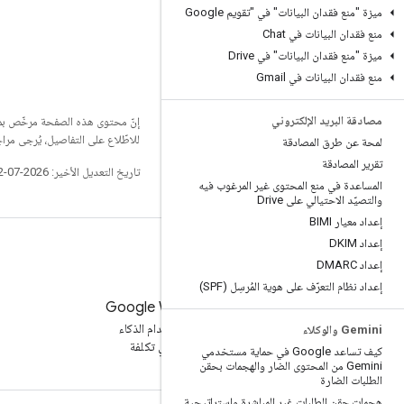
ميزة "منع فقدان البيانات" في "تقويم Google
منع فقدان البيانات في Chat
ميزة "منع فقدان البيانات" في Drive
منع فقدان البيانات في Gmail
مصادقة البريد الإلكتروني
إنّ محتوى هذه الصفحة مرخّص 
للاطّلاع على التفاصيل، يُرجى مرا
لمحة عن طرق المصادقة
تقرير المصادقة
تاريخ التعديل الأخير: 2026-07-22 (حسب التوقيت العالمي المتفَّق عليه)
المساعدة في منع المحتوى غير المرغوب فيه
والتصيّد الاحتيالي على Drive
إعداد معيار BIMI
إعداد DKIM
إعداد DMARC
إعداد نظام التعرّف على هوية المُرسِل (SPF)
تجربة Google Workspace
زيادة الإنتاجية باستخدام الذكاء
‫Gemini والوكلاء
الاصطناعي بدون أي تكلفة
كيف تساعد Google في حماية مستخدمي
Gemini من المحتوى الضار والهجمات بحقن
الطلبات الضارة
هجمات حقن الطلبات غير المباشرة واستراتيجية