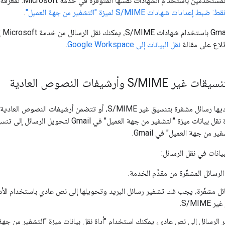
العميل" في Gmail للمستخدمين 
.
ّلاع على مقالة
نقل البيانات إلى Google Workspace
.
نسيقات غير S
MIME وأرشيفات النصوص العادية
/
إذا كانت مؤسستك لديها رسائل مشفرة بتنسيق غير S/MIME، أو تتضمن أرش
 من جهة العميل" في Gmail.
بيانات في نقل الرسائل:
سائل المشفّرة من مقدِّم الخدمة.
ائل مشفّرة، يجب فك تشفير رسائل البريد وتحويلها إلى نص عادي باستخدام الأد
S/MIME.