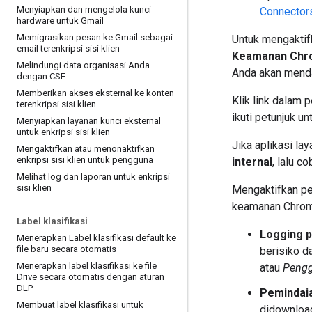
Menyiapkan dan mengelola kunci
Connector
hardware untuk Gmail
Memigrasikan pesan ke Gmail sebagai
Untuk mengaktifk
email terenkripsi sisi klien
Keamanan Chro
Melindungi data organisasi Anda
Anda akan menda
dengan CSE
Memberikan akses eksternal ke konten
Klik link dalam
terenkripsi sisi klien
ikuti petunjuk u
Menyiapkan layanan kunci eksternal
untuk enkripsi sisi klien
Jika aplikasi la
Mengaktifkan atau menonaktifkan
enkripsi sisi klien untuk pengguna
internal
, lalu c
Melihat log dan laporan untuk enkripsi
sisi klien
Mengaktifkan pe
keamanan Chrome
Label klasifikasi
Logging 
Menerapkan Label klasifikasi default ke
file baru secara otomatis
berisiko d
Menerapkan label klasifikasi ke file
atau
Pengg
Drive secara otomatis dengan aturan
DLP
Pemindaia
Membuat label klasifikasi untuk
didownloa