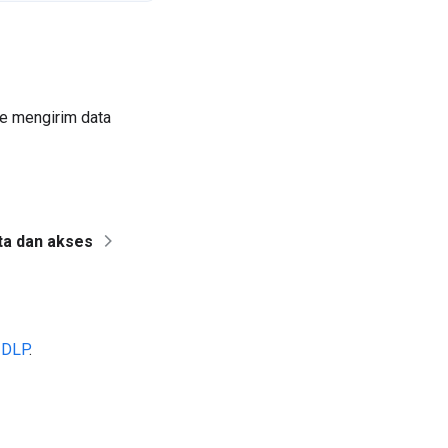
e mengirim data
ta dan akses
n DLP
.