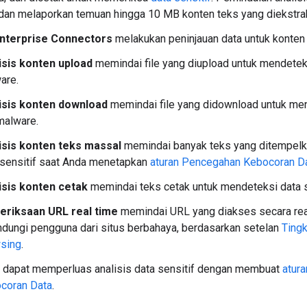
an melaporkan temuan hingga 10 MB konten teks yang diekstrak d
nterprise Connectors
melakukan peninjauan data untuk konten
isis konten upload
memindai file yang diupload untuk mendeteks
are.
isis konten download
memindai file yang didownload untuk men
malware.
isis konten teks massal
memindai banyak teks yang ditempel
 sensitif saat Anda menetapkan
aturan Pencegahan Kebocoran D
isis konten cetak
memindai teks cetak untuk mendeteksi data s
riksaan URL real time
memindai URL yang diakses secara rea
ndungi pengguna dari situs berbahaya, berdasarkan setelan
Tingk
sing
.
 dapat memperluas analisis data sensitif dengan membuat
atur
coran Data
.