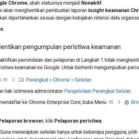
gle Chrome
, ubah statusnya menjadi
Nonaktif
.
ni akan menghentikan pembuatan laporan
insight keamanan Ch
kan dipertahankan sesuai dengan kebijakan retensi data organisa
an
.
Hentikan pengumpulan peristiwa keamanan
ktifkan pemindaian dan pelaporan di Langkah 1 tidak menghen
istiwa keamanan ke Google. Untuk berhenti mengumpulkan peri
u
Perangkat > Chrome > Setelan
.
n hak istimewa administrator
Pengelolaan Perangkat Seluler
.
 mendaftar ke Chrome Enterprise Core, buka Menu
Bro
Pelaporan browser
, klik
Pelaporan peristiwa
.
 Guna menerapkan setelan hanya untuk beberapa pengguna, pilih