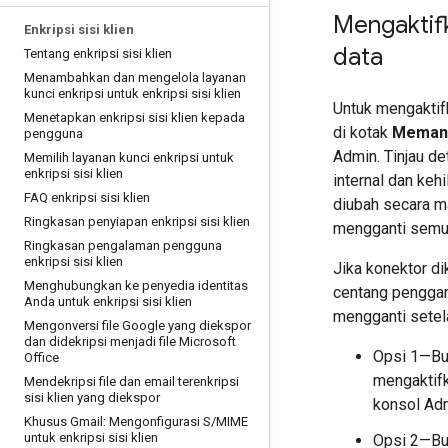
Mengaktifk
Enkripsi sisi klien
data
Tentang enkripsi sisi klien
Menambahkan dan mengelola layanan
kunci enkripsi untuk enkripsi sisi klien
Untuk mengaktifk
Menetapkan enkripsi sisi klien kepada
di kotak
Memanta
pengguna
Admin. Tinjau de
Memilih layanan kunci enkripsi untuk
enkripsi sisi klien
internal dan kehi
FAQ enkripsi sisi klien
diubah secara m
Ringkasan penyiapan enkripsi sisi klien
mengganti semua
Ringkasan pengalaman pengguna
enkripsi sisi klien
Jika konektor di
Menghubungkan ke penyedia identitas
centang penggant
Anda untuk enkripsi sisi klien
mengganti setel
Mengonversi file Google yang diekspor
dan didekripsi menjadi file Microsoft
Opsi 1—Bu
Office
mengaktif
Mendekripsi file dan email terenkripsi
sisi klien yang diekspor
konsol Ad
Khusus Gmail: Mengonfigurasi S
/
MIME
untuk enkripsi sisi klien
Opsi 2—Bu