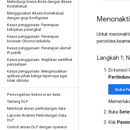
Melindungi bisnis Anda dengan Akses
Kontekstual
Menggunakan Akses Kontekstual
Menonakti
dengan grup konfigurasi
Kasus penggunaan: Penerapan
kebijakan perangkat
Untuk menonakt
Kasus penggunaan: Penerapan
peristiwa keaman
browser Chrome terkelola
Kasus penggunaan: Penerapan alamat
IP publik
Langkah 1: 
Kasus penggunaan: Wajibkan sertifikat
perusahaan
Di konsol
Kasus penggunaan: Mengecualikan
aplikasi pihak ketiga tepercaya agar
Perlindun
tidak diblokir
Buka Pe
Pencegahan kebocoran data
Memerluka
Tentang DLP
Membuat aturan perlindungan data
Buka
Sete
Laporan Analisis Perlindungan Data
DLP
Klik
Pemin
Contoh aturan DLP dengan operator