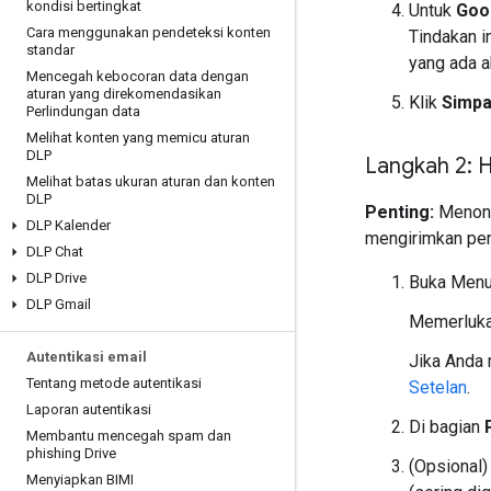
kondisi bertingkat
Untuk
Goo
Cara menggunakan pendeteksi konten
Tindakan i
standar
yang ada a
Mencegah kebocoran data dengan
aturan yang direkomendasikan
Klik
Simp
Perlindungan data
Melihat konten yang memicu aturan
DLP
Langkah 2: 
Melihat batas ukuran aturan dan konten
DLP
Penting:
Menona
DLP Kalender
mengirimkan per
DLP Chat
DLP Drive
Buka Men
DLP Gmail
Memerluka
Autentikasi email
Jika Anda
Tentang metode autentikasi
Setelan
.
Laporan autentikasi
Di bagian
Membantu mencegah spam dan
phishing Drive
(Opsional)
Menyiapkan BIMI