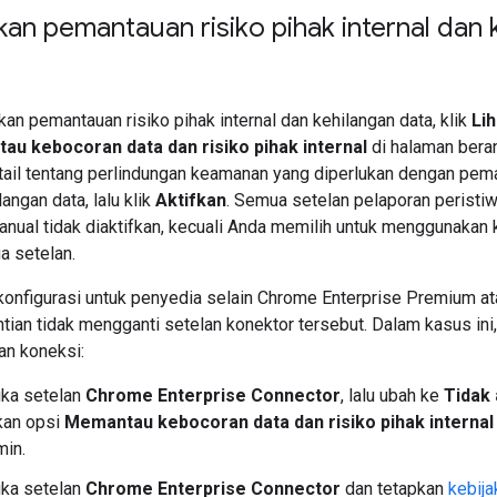
an pemantauan risiko pihak internal dan 
an pemantauan risiko pihak internal dan kehilangan data, klik
Lih
u kebocoran data dan risiko pihak internal
di halaman bera
tail tentang perlindungan keamanan yang diperlukan dengan pema
langan data, lalu klik
Aktifkan
. Semua setelan pelaporan peristi
anual tidak diaktifkan, kecuali Anda memilih untuk menggunakan
 setelan.
konfigurasi untuk penyedia selain Chrome Enterprise Premium at
ian tidak mengganti setelan konektor tersebut. Dalam kasus ini,
an koneksi:
ka setelan
Chrome Enterprise Connector
, lalu ubah ke
Tidak
kan opsi
Memantau kebocoran data dan risiko pihak internal
min.
ka setelan
Chrome Enterprise Connector
dan tetapkan
kebij