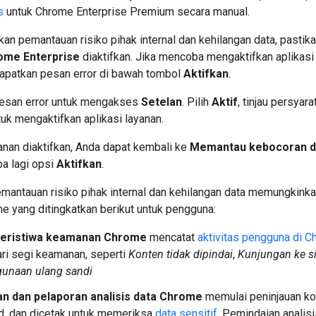
s
untuk Chrome Enterprise Premium secara manual.
an pemantauan risiko pihak internal dan kehilangan data, pastika
me Enterprise
diaktifkan. Jika mencoba mengaktifkan aplikasi 
patkan pesan error di bawah tombol
Aktifkan
.
 pesan error untuk mengakses
Setelan
. Pilih
Aktif
, tinjau persyara
ntuk mengaktifkan aplikasi layanan.
yanan diaktifkan, Anda dapat kembali ke
Memantau kebocoran dat
oba lagi opsi
Aktifkan
.
mantauan risiko pihak internal dan kehilangan data memungkinka
 yang ditingkatkan berikut untuk pengguna:
peristiwa keamanan Chrome
mencatat
aktivitas pengguna di 
ari segi keamanan, seperti
Konten tidak dipindai
,
Kunjungan ke s
unaan ulang sandi
n dan pelaporan analisis data Chrome
memulai peninjauan ko
d, dan dicetak untuk memeriksa
data sensitif
. Pemindaian analis