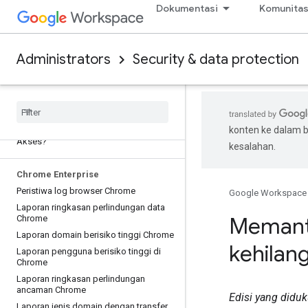
tindakan dukungan terkait data Anda
Dokumentasi
Komunita
Peristiwa log Transparansi Akses
Transparansi Akses: Melihat log
tentang akses Google ke konten
Administrators
Security & data protection
pengguna
Assured Support untuk Pengelolaan
Akses
Peristiwa log kepatuhan kebijakan
Data apa yang dicakup oleh
konten ke dalam 
Pengelolaan Akses dan Persetujuan
Akses?
kesalahan.
Chrome Enterprise
Peristiwa log browser Chrome
Google Workspace
Laporan ringkasan perlindungan data
Memanta
Chrome
Laporan domain berisiko tinggi Chrome
kehilan
Laporan pengguna berisiko tinggi di
Chrome
Laporan ringkasan perlindungan
ancaman Chrome
Edisi yang diduk
Laporan jenis domain dengan transfer