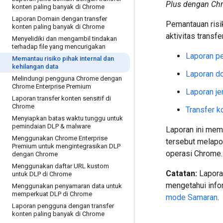
Plus dengan Chr
konten paling banyak di Chrome
Laporan Domain dengan transfer
Pemantauan risi
konten paling banyak di Chrome
aktivitas transfe
Menyelidiki dan mengambil tindakan
terhadap file yang mencurigakan
Laporan pe
Memantau risiko pihak internal dan
kehilangan data
Laporan do
Melindungi pengguna Chrome dengan
Chrome Enterprise Premium
Laporan je
Laporan transfer konten sensitif di
Chrome
Transfer k
Menyiapkan batas waktu tunggu untuk
pemindaian DLP & malware
Laporan ini memb
Menggunakan Chrome Enterprise
tersebut melapo
Premium untuk mengintegrasikan DLP
operasi Chrome. 
dengan Chrome
Menggunakan daftar URL kustom
Catatan:
Laporan
untuk DLP di Chrome
mengetahui info
Menggunakan penyamaran data untuk
memperkuat DLP di Chrome
mode Samaran
.
Laporan pengguna dengan transfer
konten paling banyak di Chrome