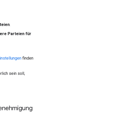
teien
.
re Parteien für
instellungen
finden
ich sein soll,
 Genehmigung