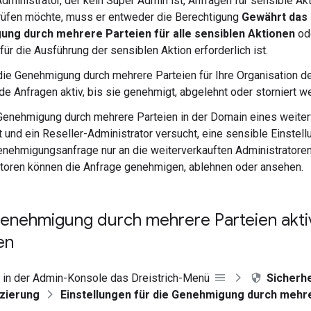
dministrator, der kein Super Admin ist, Anfragen für sensible Ak
rüfen möchte, muss er entweder die Berechtigung
Gewährt das
ng durch mehrere Parteien für alle sensiblen Aktionen
ode
für die Ausführung der sensiblen Aktion erforderlich ist.
ie Genehmigung durch mehrere Parteien für Ihre Organisation de
e Anfragen aktiv, bis sie genehmigt, abgelehnt oder storniert w
enehmigung durch mehrere Parteien in der Domain eines weite
st und ein Reseller-Administrator versucht, eine sensible Einstell
enehmigungsanfrage nur an die weiterverkauften Administratore
toren können die Anfrage genehmigen, ablehnen oder ansehen.
 Genehmigung durch mehrere Parteien akti
en
 in der Admin-Konsole das Dreistrich-Menü
Sicherhe
izierung
Einstellungen für die Genehmigung durch mehr