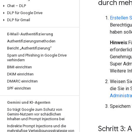
durch meh
Chat – DLP
DLP für Google Drive
Erstellen 
DLP für Gmail
Berechtigu
haben soll
E‑Mail-Authentifizierung
Authentifizierungsmethoden
Hinweis
:F
Bericht „Authentifizierung“
erforderli
Spam und Phishing in Google Drive
Genehmigun
verhindern
Super Admi
BIMI einrichten
Weitere In
DKIM einrichten
Weisen Sie
DMARC einrichten
die Sie in 
SPF einrichten
Administra
Gemini und KI-Agenten
Speichern 
So trägt Google zum Schutz von
Gemini-Nutzern vor schädlichen
Inhalten und Prompt Injections bei
Indirekte Prompt Injections und die
Schritt 3:
mehrstufige Verteidigungsstrategie von