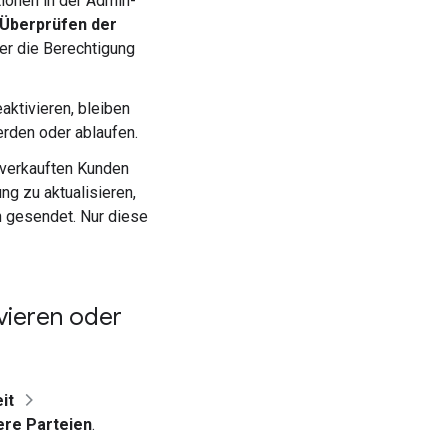
tionen in der Admin-
 Überprüfen der
r die Berechtigung
aktivieren, bleiben
erden oder ablaufen.
rverkauften Kunden
ung zu aktualisieren,
n gesendet. Nur diese
vieren oder
it
ere Parteien
.