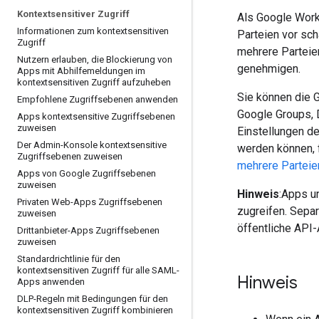
Kontextsensitiver Zugriff
Als Google Work
Informationen zum kontextsensitiven
Parteien vor sc
Zugriff
mehrere Parteien
Nutzern erlauben
,
die Blockierung von
genehmigen.
Apps mit Abhilfemeldungen im
kontextsensitiven Zugriff aufzuheben
Sie können die 
Empfohlene Zugriffsebenen anwenden
Google Groups, 
Apps kontextsensitive Zugriffsebenen
zuweisen
Einstellungen d
Der Admin-Konsole kontextsensitive
werden können, f
Zugriffsebenen zuweisen
mehrere Parteie
Apps von Google Zugriffsebenen
zuweisen
Hinweis
:Apps u
Privaten Web-Apps Zugriffsebenen
zugreifen. Sepa
zuweisen
öffentliche API
Drittanbieter-Apps Zugriffsebenen
zuweisen
Standardrichtlinie für den
kontextsensitiven Zugriff für alle SAML-
Hinweis
Apps anwenden
DLP-Regeln mit Bedingungen für den
kontextsensitiven Zugriff kombinieren