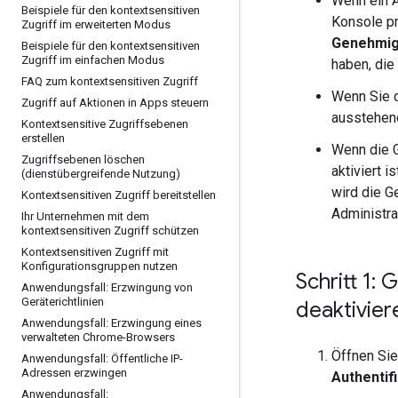
Wenn ein A
Beispiele für den kontextsensitiven
Konsole p
Zugriff im erweiterten Modus
Genehmigu
Beispiele für den kontextsensitiven
Zugriff im einfachen Modus
haben, die 
FAQ zum kontextsensitiven Zugriff
Wenn Sie d
Zugriff auf Aktionen in Apps steuern
ausstehend
Kontextsensitive Zugriffsebenen
erstellen
Wenn die G
Zugriffsebenen löschen
aktiviert i
(dienstübergreifende Nutzung)
wird die G
Kontextsensitiven Zugriff bereitstellen
Administra
Ihr Unternehmen mit dem
kontextsensitiven Zugriff schützen
Kontextsensitiven Zugriff mit
Konfigurationsgruppen nutzen
Schritt 1:
Anwendungsfall: Erzwingung von
Geräterichtlinien
deaktivier
Anwendungsfall: Erzwingung eines
verwalteten Chrome-Browsers
Öffnen Sie
Anwendungsfall: Öffentliche IP-
Adressen erzwingen
Authentif
Anwendungsfall: