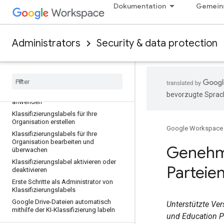
Nutzer aktivieren oder deaktivieren
Dokumentation
Gemeins
Protokolle und Berichte zur
clientseitigen Verschlüsselung aufrufen
Administrators
Security & data protection
Klassifizierungslabels
Standardklassifizierungslabels
automatisch auf neue Dateien
anwenden
Klassifizierungslabels automatisch mit
DLP-Regeln auf Drive-Dateien
bevorzugte Sprach
anwenden
Klassifizierungslabels für Ihre
Organisation erstellen
Google Workspace
Klassifizierungslabels für Ihre
Organisation bearbeiten und
Genehm
überwachen
Klassifizierungslabel aktivieren oder
Parteien
deaktivieren
Erste Schritte als Administrator von
Klassifizierungslabels
Google Drive-Dateien automatisch
Unterstützte Ver
mithilfe der KI-Klassifizierung labeln
und Education Pl