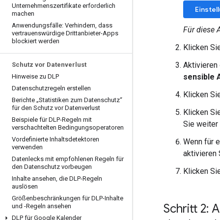
Unternehmenszertifikate erforderlich
Einstel
machen
Anwendungsfälle: Verhindern
,
dass
Für diese 
vertrauenswürdige Drittanbieter-Apps
blockiert werden
Klicken Si
Aktivieren
Schutz vor Datenverlust
sensible 
Hinweise zu DLP
Datenschutzregeln erstellen
Klicken Si
Berichte „Statistiken zum Datenschutz“
für den Schutz vor Datenverlust
Klicken Si
Beispiele für DLP-Regeln mit
Sie weiter
verschachtelten Bedingungsoperatoren
Vordefinierte Inhaltsdetektoren
Wenn für e
verwenden
aktivieren
Datenlecks mit empfohlenen Regeln für
den Datenschutz vorbeugen
Klicken Si
Inhalte ansehen
,
die DLP-Regeln
auslösen
Größenbeschränkungen für DLP-Inhalte
Schritt 2:
und -Regeln ansehen
DLP für Google Kalender