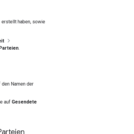
 erstellt haben, sowie
it
Parteien
.
f den Namen der
ie auf
Gesendete
Parteien