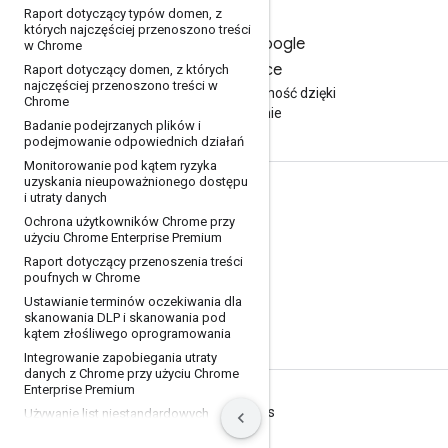
Raport dotyczący typów domen
,
z
których najczęściej przenoszono treści
Wypróbuj Google
w Chrome
Workspace
Raport dotyczący domen
,
z których
najczęściej przenoszono treści w
Zwiększ produktywność dzięki
Chrome
AI bezpłatnie
Badanie podejrzanych plików i
podejmowanie odpowiednich działań
Monitorowanie pod kątem ryzyka
uzyskania nieupoważnionego dostępu
i utraty danych
Dokumentacja i szkolenia
Ochrona użytkowników Chrome przy
Centrum pomocy
użyciu Chrome Enterprise Premium
Raport dotyczący przenoszenia treści
Przewodniki dla programistów
poufnych w Chrome
Centrum edukacji
Ustawianie terminów oczekiwania dla
skanowania DLP i skanowania pod
Google Skills
kątem złośliwego oprogramowania
Integrowanie zapobiegania utraty
danych z Chrome przy użyciu Chrome
Enterprise Premium
Warunki
Prywatność
Manage cookies
Używanie list niestandardowych
adresów URL na potrzeby
zapobiegania utracie danych (DLP) w