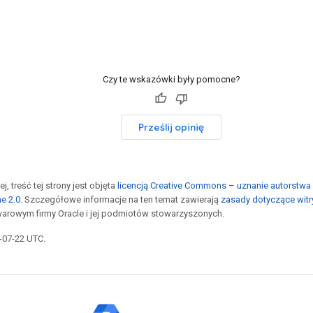
Czy te wskazówki były pomocne?
Prześlij opinię
j, treść tej strony jest objęta
licencją Creative Commons – uznanie autorstwa 
he 2.0
. Szczegółowe informacje na ten temat zawierają
zasady dotyczące witr
arowym firmy Oracle i jej podmiotów stowarzyszonych.
6-07-22 UTC.