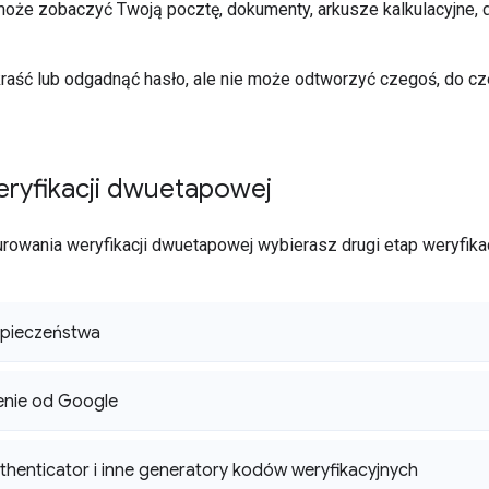
 może zobaczyć Twoją pocztę, dokumenty, arkusze kalkulacyjne, 
aść lub odgadnąć hasło, ale nie może odtworzyć czegoś, do c
ryfikacji dwuetapowej
rowania weryfikacji dwuetapowej wybierasz drugi etap weryfikac
zpieczeństwa
enie od Google
henticator i inne generatory kodów weryfikacyjnych