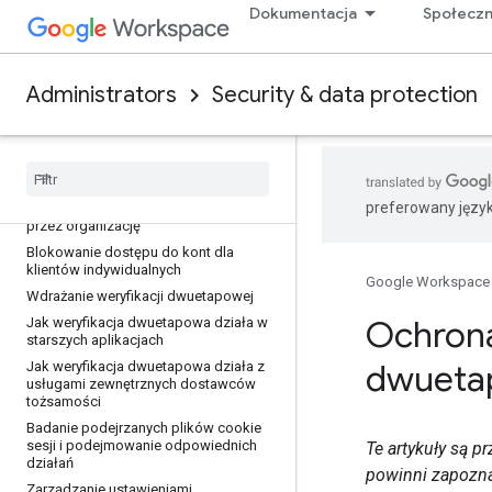
Rodzaje zagrożeń
Dokumentacja
Społecz
Bezpieczeństwo konta
Wymuszanie weryfikacji dwuetapowej
Administrators
Security & data protection
na kontach administratorów
Dodawanie identyfikatora pracownika
jako testu zabezpieczającego
logowanie
Unikanie blokowania kont w przypadku
preferowany języ
wymuszenia weryfikacji dwuetapowej
przez organizację
Blokowanie dostępu do kont dla
klientów indywidualnych
Google Workspace
Wdrażanie weryfikacji dwuetapowej
Ochrona 
Jak weryfikacja dwuetapowa działa w
starszych aplikacjach
dwueta
Jak weryfikacja dwuetapowa działa z
usługami zewnętrznych dostawców
tożsamości
Badanie podejrzanych plików cookie
sesji i podejmowanie odpowiednich
Te artykuły są 
działań
powinni zapozn
Zarządzanie ustawieniami