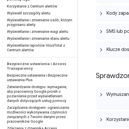
Korzystanie z Centrum alertów
Kody zap
Wyświetl szczegóły alertu
Wyświetlanie i zmienianie osób
,
którym
przypisano alerty
SMS lub p
Wyświetlanie i zmienianie wagi alertu
Wyświetlanie i zmienianie stanu alertu
Wyświetlanie raportów Virus
Total z
Klucze do
Centrum alertów
Bezpieczne ustawienia i Access
Transparency
Sprawdzon
Bezpieczne ustawienia i Bezpieczne
ustawienia Plus
Zatwierdzanie dostępu: wymaganie
,
aby pracownicy Google prosili o
Wymuszani
pozwolenie przed wyświetleniem
danych dotyczących usług pomocy
Zarządzanie dostępem: ograniczanie
możliwości wykonywania czynności
związanych z Twoimi danymi przez
Korzystani
pracowników Google
Zdarzenia z dziennika Access