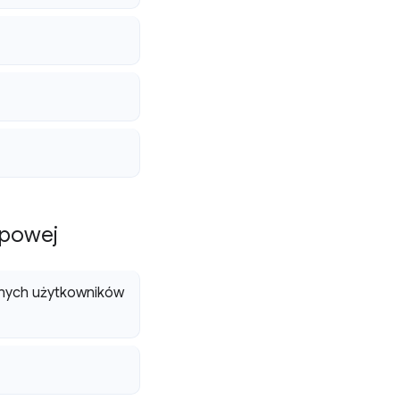
apowej
żnych użytkowników