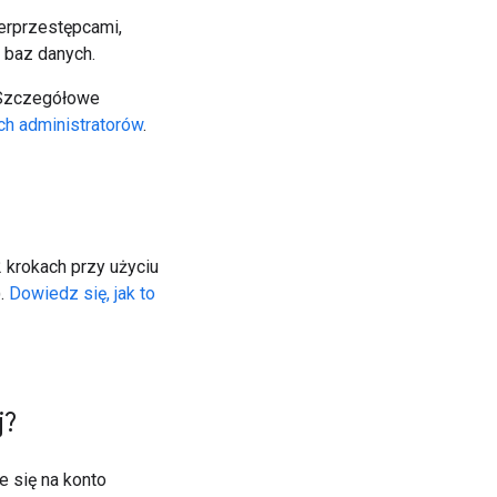
erprzestępcami,
 baz danych.
 Szczegółowe
ch administratorów
.
 krokach przy użyciu
).
Dowiedz się, jak to
j?
ie się na konto