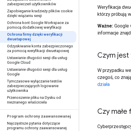
zabezpieczeń użytkowników
Weryfikacja dwu
Zapobieganie kradzieży plików cookie
którzy próbują 
dzięki wiązaniu sesji
Ochrona kont Google Workspace za
Ważne:
Google 
pomocą dodatkowej weryfikacji
informacje znaj
Ochrona firmy dzięki weryfikacji
dwuetapowej
Odzyskiwanie konta zabezpieczonego
za pomocą weryfikacji dwuetapowej
Czym jest
Ustawianie długości sesji dla usług
Google Cloud
Ustawianie długości sesji dla usług
W przypadku wer
Google
czegoś, co znają
Tymczasowe wyłączanie testów
działa
zabezpieczających logowanie
użytkownika
Przenoszenie pliku na Dysku od
nieznanego właściciela
Czy małe 
Program ochrony zaawansowanej
Najczęstsze pytania dotyczące
Cyberprzestępcy
programu ochrony zaawansowanej