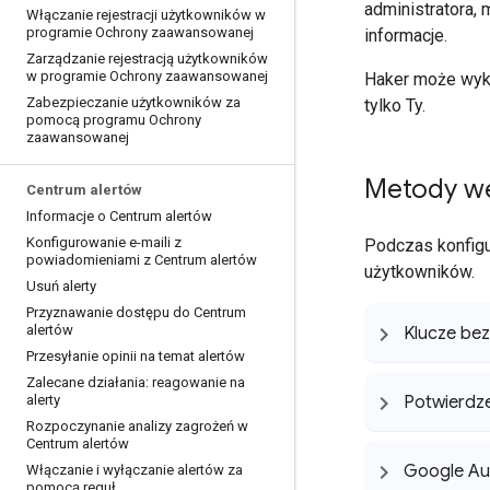
administratora,
Włączanie rejestracji użytkowników w
programie Ochrony zaawansowanej
informacje.
Zarządzanie rejestracją użytkowników
w programie Ochrony zaawansowanej
Haker może wykr
Zabezpieczanie użytkowników za
tylko Ty.
pomocą programu Ochrony
zaawansowanej
Metody we
Centrum alertów
Informacje o Centrum alertów
Konfigurowanie e-maili z
Podczas konfigu
powiadomieniami z Centrum alertów
użytkowników.
Usuń alerty
Przyznawanie dostępu do Centrum
alertów
Klucze be
Przesyłanie opinii na temat alertów
Zalecane działania: reagowanie na
alerty
Potwierdz
Rozpoczynanie analizy zagrożeń w
Centrum alertów
Google Aut
Włączanie i wyłączanie alertów za
pomocą reguł