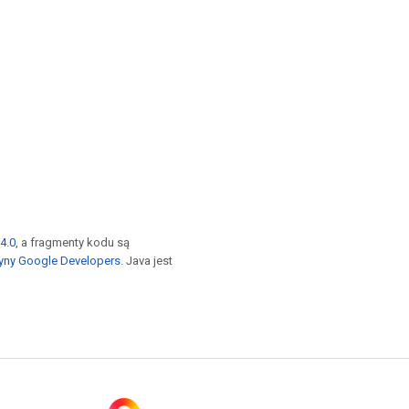
4.0
, a fragmenty kodu są
yny Google Developers
. Java jest