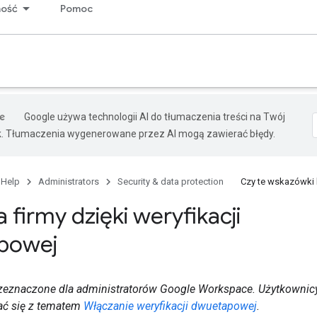
ność
Pomoc
Google używa technologii AI do tłumaczenia treści na Twój
k. Tłumaczenia wygenerowane przez AI mogą zawierać błędy.
 Help
Administrators
Security & data protection
Czy te wskazówki
firmy dzięki weryfikacji
powej
przeznaczone dla administratorów Google Workspace. Użytkowni
ać się z tematem
Włączanie weryfikacji dwuetapowej
.