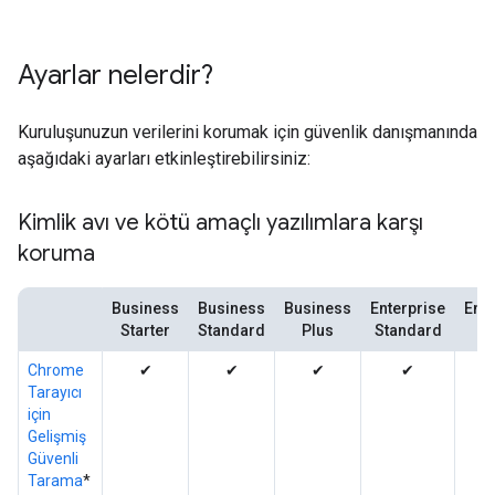
Ayarlar nelerdir?
Kuruluşunuzun verilerini korumak için güvenlik danışmanında
aşağıdaki ayarları etkinleştirebilirsiniz:
Kimlik avı ve kötü amaçlı yazılımlara karşı
koruma
Business
Business
Business
Enterprise
Ente
Starter
Standard
Plus
Standard
P
Chrome
✔
✔
✔
✔
Tarayıcı
için
Gelişmiş
Güvenli
Tarama
*