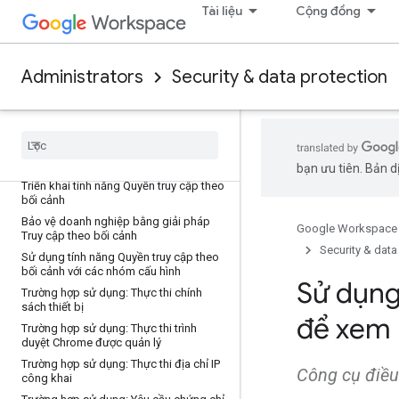
cho chế độ Nâng cao
Tài liệu
Cộng đồng
Ví dụ về Quyền truy cập theo bối cảnh
cho chế độ Cơ bản
Câu hỏi thường gặp về Quyền truy cập
theo bối cảnh
Administrators
Security & data protection
Kiểm soát quyền truy cập vào các thao
tác trong ứng dụng
Tạo cấp truy cập theo bối cảnh
Xoá cấp truy cập (là một tài nguyên
dùng chung)
bạn ưu tiên. Bản dị
Triển khai tính năng Quyền truy cập theo
bối cảnh
Bảo vệ doanh nghiệp bằng giải pháp
Google Workspace
Truy cập theo bối cảnh
Security & data
Sử dụng tính năng Quyền truy cập theo
bối cảnh với các nhóm cấu hình
Sử dụng
Trường hợp sử dụng: Thực thi chính
sách thiết bị
để xem 
Trường hợp sử dụng: Thực thi trình
duyệt Chrome được quản lý
Trường hợp sử dụng: Thực thi địa chỉ IP
Công cụ điều
công khai