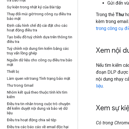
tra bảo mật
Gửi đến vù
Sự kiện trong nhật ký của Bài tập
Thay đổi múi giờ trong công cụ điều tra
Trong thẻ
Thư
ho
bảo mật
kèm trong email.
Định cấu hình chế độ cài đặt cho các
trong công cụ đi
hoạt động điều tra
Tạo biểu đồ tuỳ chỉnh dựa trên thông tin
điều tra
Xem nội d
Tuỳ chỉnh nội dung tìm kiếm bằng các
truy vấn lồng ghép
Nguồn dữ liệu cho công cụ điều tra bảo
mật
Nếu tìm kiếm các
Thiết bị
đoạn DLP được tạ
Làm quen với trang Tình trạng bảo mật
nội dung nhạy cả
Thư trong Gmail
liệu
.
Nhóm kết quả theo thuộc tính khi tìm
kiếm
Điều tra tin nhắn trong cuộc trò chuyện
Xem sự ki
để kiểm duyệt nội dung và bảo vệ dữ
liệu
Điều tra hoạt động chia sẻ tệp
Có trong Chrom
Điều tra các báo cáo về email độc hại