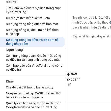
điều tra
Tìm kiếm và điều tra sự kiện trong nhật
ký người dùng
Trừ phi có lưu ý khác, nội
Xử lý dựa trên kết quả tìm kiếm
trình được cấp phép theo
G
Sử dụng trang tổng quan về bảo mật
Java là nhãn hiệu đã đăng k
Sử dụng công cụ điều tra để kết thúc
cuộc họp
Cập nhật lần gần đây nhất:
Sử dụng công cụ điều tra để xem nội
dung nhạy cảm
Người dùng
Xem trang tổng quan về bảo mật
,
công
cụ điều tra và trang tình trạng bảo mật
Xem báo cáo của Virus
Total trong công
cụ điều tra
Google Workspace
Tìm gói phù hợp cho doanh
Khác
nghiệp của bạn
Chế độ cài đặt tường lửa và proxy
Nguyên tắc thiết lập CASB của bên thứ
ba với Google Workspace
Quản lý các tính năng thông minh trong
Google Workspace cho người dùng
Tài liệu và đào tạo