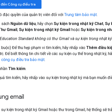
đến Công cụ điều tra
ó đặc quyền của quản trị viên đối với
Trung tâm bảo mật
.
h sách
Nguồn dữ liệu
, hãy chọn
Sự kiện trong nhật ký Chat
,
Sự 
Thư Gmail
,
Sự kiện trong nhật ký Gmail
hoặc
Sự kiện trong nh
Education Standard không có thư Gmail và sự kiện trong nhật k
 buộc) Để thu hẹp phạm vi tìm kiếm, hãy nhấp vào
Thêm điều ki
 trị. Để biết thông tin chi tiết về các sự kiện cụ thể trong nhật ký, 
o công cụ điều tra bảo mật
.
phần
Tìm kiếm
.
quả tìm kiếm, hãy nhấp vào sự kiện trong nhật ký mà bạn muốn điề
ung email
 sự kiện trong nhật ký Gmail hoặc thư trong Gmail, hệ thống sẽ trả