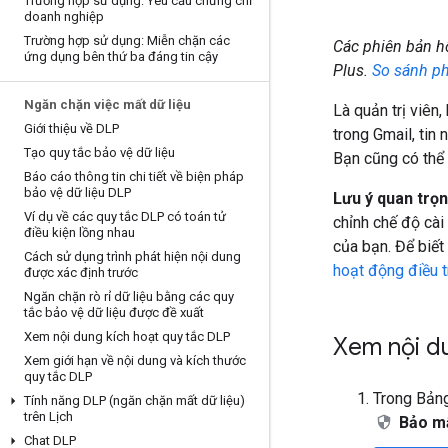
Trường hợp sử dụng: Yêu cầu chứng chỉ
doanh nghiệp
Trường hợp sử dụng: Miễn chặn các
Các phiên bản hỗ
ứng dụng bên thứ ba đáng tin cậy
Plus.
So sánh ph
Ngăn chặn việc mất dữ liệu
Là quản trị viên
Giới thiệu về DLP
trong Gmail, tin
Tạo quy tắc bảo vệ dữ liệu
Bạn cũng có thể 
Báo cáo thông tin chi tiết về biện pháp
bảo vệ dữ liệu DLP
Lưu ý quan trọn
Ví dụ về các quy tắc DLP có toán tử
chỉnh chế độ cài
điều kiện lồng nhau
của bạn. Để biết
Cách sử dụng trình phát hiện nội dung
hoạt động điều t
được xác định trước
Ngăn chặn rò rỉ dữ liệu bằng các quy
tắc bảo vệ dữ liệu được đề xuất
Xem nội dung kích hoạt quy tắc DLP
Xem nội d
Xem giới hạn về nội dung và kích thước
quy tắc DLP
Trong Bảng
Tính năng DLP (ngăn chặn mất dữ liệu)
trên Lịch
Bảo m
Chat DLP