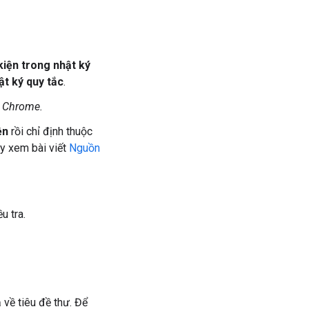
kiện trong nhật ký
ật ký quy tắc
.
ý Chrome.
ện
rồi chỉ định thuộc
hãy xem bài viết
Nguồn
u tra.
 về tiêu đề thư. Để