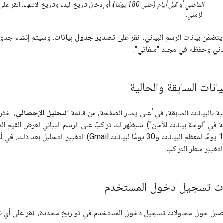
الماضي
أو
قبل أيام (حتى 180 يومًا)
، أو إدخال تاريخ البدء وتاريخ الانتهاء. انقر عل
الزمني.
تضمّن بيانات الرسم البياني، انقر على
تصدير جدول بيانات
. وسيتم إنشاء جدول
بياني وحفظه في مجلد "ملفاتي".
يانات السابقة والحالية
الية بالبيانات السابقة، في أعلى يسار الصفحة، من قائمة
التحليل الإحصائي
، اختَر
ة في "لوحة بيانات الأمان").
للبيانات السابقة (180 يومًا لمعظم البيانات و30 يومًا لبيانات Gmail). 
 لتغيير سطر التراكب.
ت تسجيل دخول المستخدم
صيل حول محاولات تسجيل دخول المستخدم في تواريخ محددة، انقر على أي نق