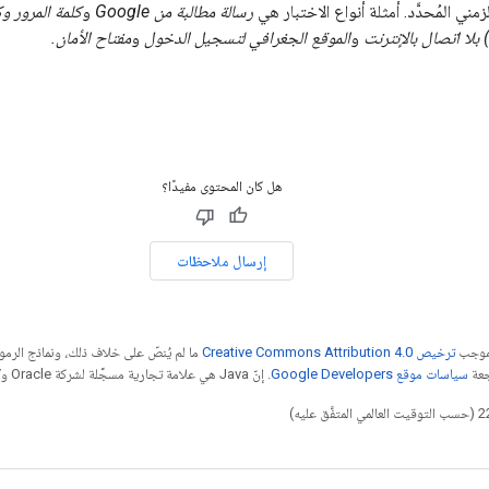
زمني المُحدَّد. أمثلة أنواع الاختبار هي
رسالة مطالبة من Google
و
كلمة المرور وك
و
الموقع الجغرافي لتسجيل الدخول
و
مفتاح الأمان.
هل كان المحتوى مفيدًا؟
إرسال ملاحظات
بموجب
ترخيص Creative Commons Attribution 4.0‏
ما لم يُنصّ على خلاف ذلك، ونماذج الر
جعة
سياسات موقع Google Developers‏
. إنّ Java هي علامة تجارية مسجَّلة لشركة Oracle و/أو شركائها التابعين.