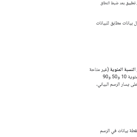
ى
تطبيق
بعد ضبط النطاق
 بيانات مطابق للبيانات
النسبة المئوية
(غير متاحة
سيظهر لك تراكبٌ على الرسم البياني لعرض القيم المئوية 10 و50 و90
لتغيير التحليل بعد ذلك، في أعلى يسار الرسم البياني،
طة بيانات في الرسم