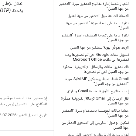
خلال الإطار ال
اختيار خدمة إدارة مفاتيح التشفير لميزة "التشفير
من جهة العميل"
واحدة (OTP) بلا اتصال بالإنترنت
الأسئلة الشائعة حول التشفير من جهة العميل
نظرة عامة على إعداد ميزة "التشفير من جهة
العميل"
نظرة عامة على تجربة المستخدم لميزة "التشفير
من جهة العميل"
الربط بموفِّر الهوية للتشفير من جهة العميل
تحويل ملفات Google التي تم تصديرها وفك
تشفيرها إلى ملفات Microsoft Office
فك تشفير الملفات والرسائل الإلكترونية المشفَّرة
من جهة العميل التي تم تصديرها
‫Gmail فقط: ضبط بروتوكول S
/
MIME لميزة
"التشفير من جهة العميل"
إعداد مفاتيح الأجهزة لخدمة Gmail وإدارتها
إنّ محتوى هذه الصفحة مرخّص 
نقل الرسائل إلى Gmail كرسالة إلكترونية مشفَّرة
من جهة العميل
للاطّلاع على التفاصيل، يُرجى مرا
حماية بيانات المؤسسة باستخدام ميزة "التشفير
تاريخ التعديل الأخير: 2026-07-22 (حسب التوقيت العالمي المتفَّق عليه)
من جهة العميل"
تمكين الوصول الخارجي إلى المحتوى المشفَّر من
جهة العميل
إعداد خدمة إدارة مفاتيح التشفير الخارجية