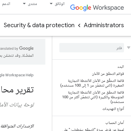
الوثائق
منتدى
الدعم
Security & data protection
Administrators
المفضّلة، وقد تتضمّن ب
البدء
قوائم التحقّق من الأمان
le Workspace Help
قائمة التحقُّق من الأمان للأنشطة التجارية
الصغيرة (التي تتضمّن من 1 إلى 100 مستخدم)
تقرير محا
قائمة التحقّق من الأمان للأنشطة التجارية
المتوسطة والكبيرة (التي تتضمّن أكثر من 100
مستخدم)
لوحة بيانات الأم
أنواع التهديدات
أمان الحساب
لمحة عن فرض ميزة "التحقّق بخطوتين" على