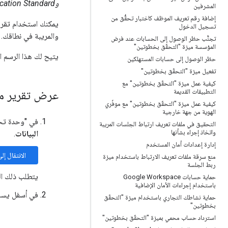
وEducation Standard وEducation Plus وEnterprise Essentials Plus
المشرفين
إضافة رقم تعريف الموظف كاختبار تحقُّق من
يمكنك استخدام تقري
تسجيل الدخول
والمريبة في نطاقك. 
تجنُّب حظر الوصول إلى الحسابات عند فرض
المؤسسة ميزة "التحقّق بخطوتين"
يتيح لك هذا الرسم ا
حظر الوصول إلى حسابات المستهلكين
تفعيل ميزة "التحقّق بخطوتين"
كيفية عمل ميزة "التحقّق بخطوتين" مع
التطبيقات القديمة
عرض تقرير م
كيفية عمل ميزة "التحقّق بخطوتين" مع موفّري
الهوية من جهة خارجية
في "وحدة تحكّم المشرف في
التحقيق في ملفات تعريف ارتباط الجلسات المريبة
واتخاذ إجراء بشأنها
البيانات
.
إدارة إعدادات أمان المستخدم
الانتقال إل
منع سرقة ملفات تعريف الارتباط باستخدام ميزة
ربط الجلسة
يتطلب ذلك ا
حماية حسابات Google Workspace
باستخدام إجراءات الأمان الإضافية
في أسفل يسا
حماية نشاطك التجاري باستخدام ميزة "التحقّق
بخطوتين"
استرداد حساب محمي بميزة "التحقّق بخطوتين"