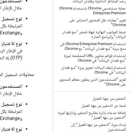
المستخدمون
رصد المخاطر الداخلية وفقدان البيانات
خلال الإطار الز
حماية مستخدمي Chrome باستخدام Chrome
Enterprise Premium
نوع تسجيل ا
تقرير "عمليات نقل المحتوى الحسّاس على
Chrome"
المرتبطة بكل 
ضبط المواعيد النهائية لمهلة فحص "منع فقدان
و
Exchange
البيانات" والبرامج الضارة
نوع الاختبار
:
استخدام Chrome Enterprise Premium في
دمج ميزة "منع فقدان البيانات" مع Chrome
في الإطار الزم
استخدام قوائم عناوين URL المخصّصة لميزة
(OTP) بلا اتصال بالإنترنت
"منع فقدان البيانات" في Chrome
استخدام إخفاء البيانات لتعزيز ميزة "منع فقدان
البيانات" في Chrome
محاولات تسجيل الد
تقرير "المستخدمون الذين ينقلون معظم المحتوى
على Chrome"
المستخدمون
خلال الإطار الز
التشفير من جهة العميل
نوع تسجيل ا
لمحة عن التشفير من جهة العميل
المرتبطة بكل 
إضافة خدمات إدارة مفاتيح التشفير وإدارتها لميزة
"التشفير من جهة العميل"
و
Exchange
إسناد ميزة "التشفير من جهة العميل" إلى
نوع الاختبار
:
المستخدمين