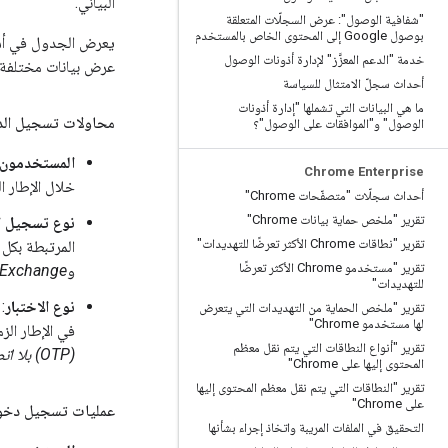
البياني.
"شفافية الوصول": عرض السجلّات المتعلقة
بوصول Google إلى المحتوى الخاص بالمستخدم
يعرض الجدول في أس
خدمة "الدعم المعزَّز" لإدارة أذونات الوصول
عرض بيانات مختلفة 
أحداث سجلّ الامتثال للسياسة
ما هي البيانات التي تشملها "إدارة أذونات
محاولات تسجيل الد
الوصول" و"الموافقات على الوصول"؟
المستخدمون
Chrome Enterprise
خلال الإطار الز
أحداث سجلّات "متصفّحات Chrome"
تقرير "ملخص حماية بيانات Chrome"
نوع تسجيل ا
تقرير "نطاقات Chrome الأكثر تعرضًا للتهديدات"
المرتبطة بكل 
تقرير "مستخدمو Chrome الأكثر تعرضًا
و
Exchange
للتهديدات"
نوع الاختبار
:
تقرير "ملخص الحماية من التهديدات التي يتعرض
لها مستخدمو Chrome"
في الإطار الزم
تقرير "أنواع النطاقات التي يتم نقل معظم
(OTP) بلا اتصال بالإنترنت
المحتوى إليها على Chrome"
تقرير "النطاقات التي يتم نقل معظم المحتوى إليها
على Chrome"
عمليات تسجيل دخو
التحقيق في الملفات المريبة واتخاذ إجراء بشأنها