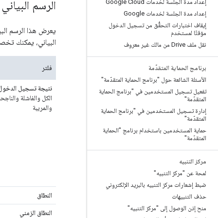
إعداد مدة الجلسة لخدمات Google Cloud
الرسم البيان
إعداد مدة الجلسة لخدمات Google
إيقاف اختبارات التحقُّق من تسجيل الدخول
يعرض هذا الرسم البي
مؤقتًا لمستخدم
البياني، يمكنك تخصي
نقل ملف Drive من مالك غير معروف
فلتر
برنامج الحماية المتقدّمة
الأسئلة الشائعة حول "برنامج الحماية المتقدّمة"
نتيجة تسجيل الدخول
تفعيل تسجيل المستخدمين في "برنامج الحماية
الكل والفاشلة والناجحة
المتقدّمة"
والمريبة
إدارة تسجيل المستخدمين في "برنامج الحماية
المتقدّمة"
حماية المستخدمين باستخدام برنامج "الحماية
المتقدّمة"
مركز التنبيه
لمحة عن "مركز التنبيه"
ضبط إشعارات مركز التنبيه بالبريد الإلكتروني
النطاق
حذف التنبيهات
منح إذن الوصول إلى "مركز التنبيه"
النطاق الزمني