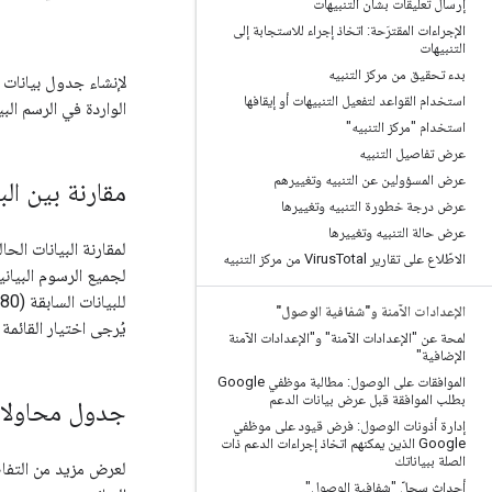
إرسال تعليقات بشأن التنبيهات
الإجراءات المقترَحة: اتخاذ إجراء للاستجابة إلى
التنبيهات
بدء تحقيق من مركز التنبيه
لإنشاء جدول بيانات ي
استخدام القواعد لتفعيل التنبيهات أو إيقافها
الواردة في الرسم ال
استخدام "مركز التنبيه"
عرض تفاصيل التنبيه
عرض المسؤولين عن التنبيه وتغييرهم
مقارنة بين الب
عرض درجة خطورة التنبيه وتغييرها
عرض حالة التنبيه وتغييرها
لمقارنة البيانات الح
الاطّلاع على تقارير Virus
Total من مركز التنبيه
لجميع الرسوم البياني
الإعدادات الآمنة و"شفافية الوصول"
يُرجى اختيار القائمة
لمحة عن "الإعدادات الآمنة" و"الإعدادات الآمنة
الإضافية"
الموافقات على الوصول: مطالبة موظفي Google
بطلب الموافقة قبل عرض بيانات الدعم
جدول محاولا
إدارة أذونات الوصول: فرض قيود على موظفي
Google الذين يمكنهم اتخاذ إجراءات الدعم ذات
الصلة ببياناتك
لعرض مزيد من التفا
أحداث سجلّ "شفافية الوصول"