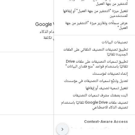
للتشفير من جهة العميل
تفعيل ميزة "التشفير من جهة العميل" أو إيقافها
للمستخدمين
عرض سجلّات وتقارير ميزة "التشفير من جهة
تجربة Google Workspace
العميل"
زيادة الإنتاجية باستخدام الذكاء
الاصطناعي بدون أي تكلفة
تصنيفات البيانات
تطبيق تصنيفات التصنيف التلقائي على الملفات
الجديدة تلقائيًا
تطبيق تسميات التصنيفات على ملفات Drive
الوثائق والتدريب
تلقائيًا باستخدام قواعد "منع فقدان البيانات"
مراكز المساعدة
إنشاء تصنيفات لمؤسستك
تعديل وتتبُّع تسميات التصنيفات في مؤسستك
دلائل المطوّرين
تفعيل تسمية تصنيف أو إيقافها
مركز تدريب
البدء بصفتك مشرف تسميات التصنيفات
مهارات Google
تصنيف ملفات Google Drive تلقائيًا باستخدام
تصنيف الذكاء الاصطناعي
Context-Aware Access
البنود
الخصوصية
Manage cookies
لمحة عن ميزة "الوصول الواعي بالسياق"