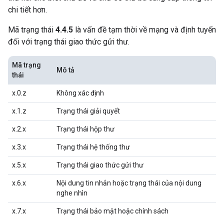
chi tiết hơn.
Mã trạng thái
4.4.5
là vấn đề tạm thời về mạng và định tuyến
đối với trạng thái giao thức gửi thư.
Mã trạng
Mô tả
thái
x.0.z
Không xác định
x.1.z
Trạng thái giải quyết
x.2.x
Trạng thái hộp thư
x.3.x
Trạng thái hệ thống thư
x.5.x
Trạng thái giao thức gửi thư
x.6.x
Nội dung tin nhắn hoặc trạng thái của nội dung
nghe nhìn
x.7.x
Trạng thái bảo mật hoặc chính sách