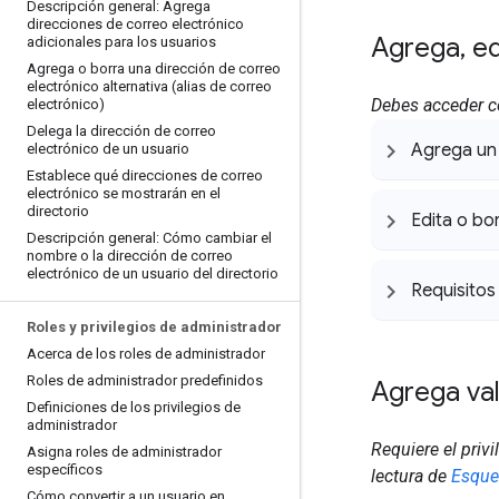
Descripción general: Agrega
direcciones de correo electrónico
Agrega
,
ed
adicionales para los usuarios
Agrega o borra una dirección de correo
electrónico alternativa (alias de correo
Debes acceder
electrónico)
Delega la dirección de correo
Agrega un 
electrónico de un usuario
Establece qué direcciones de correo
electrónico se mostrarán en el
directorio
Edita o bo
Descripción general: Cómo cambiar el
nombre o la dirección de correo
electrónico de un usuario del directorio
Requisitos
Roles y privilegios de administrador
Acerca de los roles de administrador
Roles de administrador predefinidos
Agrega val
Definiciones de los privilegios de
administrador
Requiere el priv
Asigna roles de administrador
específicos
lectura de
Esque
Cómo convertir a un usuario en