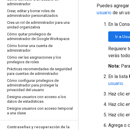
administrador
Puedes agregar o
Crear
,
editar y borrar roles de
usuario
de un us
administrador personalizados
Crea un rol de administrador para una
En la Cons
unidad organizativa
Cómo quitar privilegios de
Ir a Us
administrador de Google Workspace
Cómo borrar una cuenta de
Requiere t
administrador
verás todo
Cómo ver las asignaciones y los
privilegios de roles
Nota:
Para
Prácticas recomendadas de seguridad
para cuentas de administrador
En la lista
Cómo configurar privilegios de
usuario
.
administrador para proteger la
privacidad del usuario
Haz clic en
Designa usuarios con acceso a los
datos de estadísticas
Haz clic e
Designa usuarios con acceso temporal
a una clase
Haz clic e
Agrega o c
Contraseñas y recuperación de la