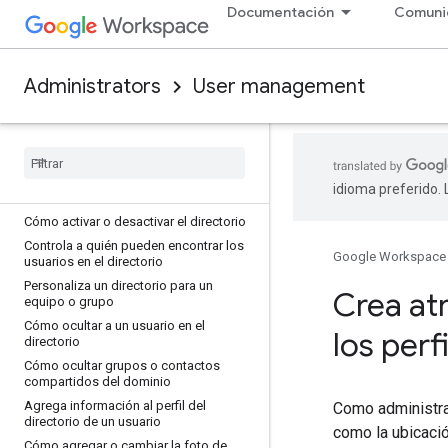
complementos
Documentación
Comuni
Administra cuentas individuales de
Google Cloud
Investiga los problemas de los
Administrators
User management
usuarios con los eventos de registro
Administración de usuarios avanzada
Perfiles de usuario y directorio
Descripción general: Configura y
idioma preferido.
administra el directorio
Cómo activar o desactivar el directorio
Controla a quién pueden encontrar los
Google Workspace
usuarios en el directorio
Personaliza un directorio para un
Crea at
equipo o grupo
Cómo ocultar a un usuario en el
los perf
directorio
Cómo ocultar grupos o contactos
compartidos del dominio
Agrega información al perfil del
Como administra
directorio de un usuario
como la ubicació
Cómo agregar o cambiar la foto de