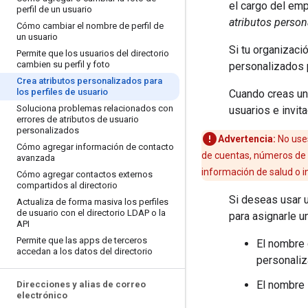
el cargo del emp
perfil de un usuario
atributos person
Cómo cambiar el nombre de perfil de
un usuario
Si tu organizaci
Permite que los usuarios del directorio
cambien su perfil y foto
personalizados p
Crea atributos personalizados para
los perfiles de usuario
Cuando creas un 
Soluciona problemas relacionados con
usuarios e invit
errores de atributos de usuario
personalizados
Advertencia:
No uses
Cómo agregar información de contacto
de cuentas, números de i
avanzada
información de salud o 
Cómo agregar contactos externos
compartidos al directorio
Si deseas usar u
Actualiza de forma masiva los perfiles
de usuario con el directorio LDAP o la
para asignarle u
API
Permite que las apps de terceros
El nombre 
accedan a los datos del directorio
personaliz
El nombre 
Direcciones y alias de correo
electrónico