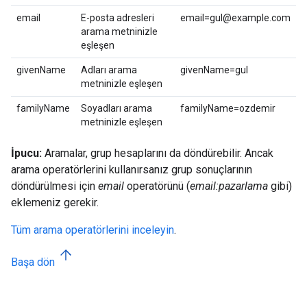
email
E-posta adresleri
email=gul@example.com
arama metninizle
eşleşen
givenName
Adları arama
givenName=gul
metninizle eşleşen
familyName
Soyadları arama
familyName=ozdemir
metninizle eşleşen
İpucu:
Aramalar, grup hesaplarını da döndürebilir. Ancak
arama operatörlerini kullanırsanız grup sonuçlarının
döndürülmesi için
email
operatörünü (
email:pazarlama
gibi)
eklemeniz gerekir.
Tüm arama operatörlerini inceleyin
.
Başa dön