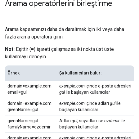
Arama operatörlerini birleştirme
Arama kapsamınızı daha da daraltmak için iki veya daha
fazla arama operatörü girin.
Not:
Eşittir (=) işareti çalışmazsa iki nokta üst üste
kullanmayı deneyin.
Örnek
Şu kullanıcıları bulur:
domain=example.com
example.com
içinde e-posta adresleri
email=gul
gul
ile başlayan kullanıcılar
domain=example.com
example.com
içinde adları
gul
ile
givenName=gul
başlayan kullanıcılar
givenName=gul
Adları
gul
, soyadları ise
ozdemir
ile
familyName=ozdemir
başlayan kullanıcılar
domain=example.com
example.com
içinde e-posta adresleri