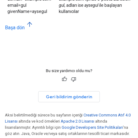
email=gul
gul
, adları ise
aysegul
ile başlayan
givenName=aysegul
kullanıcılar
Başa dön
Bu size yardımcı oldu mu?
Geri bildirim gönderin
Aksi belirtilmediği sürece bu sayfanın içeriği
Creative Commons Atıf 4.0
Lisansı
altında ve kod örnekleri
Apache 2.0 Lisansı
altında
lisanslanmıştır. Ayrıntılı bilgi için
Google Developers Site Politikaları
'na
göz atın. Java, Oracle ve/veya satış ortaklarının tescilli ticari markasıdır.