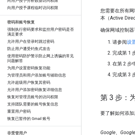
向用户授予分析数据访问权限
向用户授予课程临时访问权限
您需要在所有网域控
本（Active 
密码和账号恢复
强制执行密码要求和监控用户密码是否
确保网域控制器
满足要求
允许用户在登录时跳过密码
请参阅
设置
防止用户遭受钓鱼式攻击
完成第 1
使用密码防护警示防止网上诱骗的常见
问题解答
在第 2 
为用户设置密码恢复功能
完成第 3 
为管理员和用户添加账号辅助信息
允许超级用户恢复其密码
允许用户添加密码恢复详细信息
第 3 步：
恢复对管理员账号的访问权限
支持团队需要的账号恢复信息
重置用户密码
要了解如何添加
恢复已暂停的 Gmail 账号
Google、Goo
非受管用户