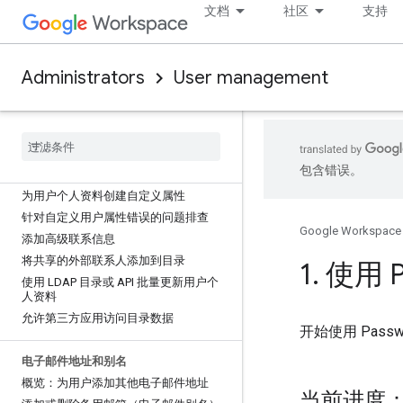
启用或停用目录
文档
社区
支持
控制用户可在目录中找到哪些其他用户
自定义团队或群组名录
在目录中隐藏用户
Administrators
User management
隐藏群组或网域共享联系人
向用户目录中的个人资料添加信息
添加或更改用户的个人资料照片
更改用户的个人资料名称
包含错误。
允许目录用户更改个人资料和照片
为用户个人资料创建自定义属性
针对自定义用户属性错误的问题排查
Google Workspace
添加高级联系信息
将共享的外部联系人添加到目录
1
.
使用 P
使用 LDAP 目录或 API 批量更新用户个
人资料
允许第三方应用访问目录数据
开始使用 Pas
电子邮件地址和别名
概览：为用户添加其他电子邮件地址
当前进度：第