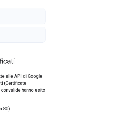
icati
te alle API di Google
i (Certificate
e convalide hanno esito
a 80):