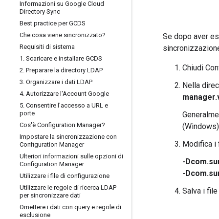
Informazioni su Google Cloud
Directory Sync
Best practice per GCDS
Che cosa viene sincronizzato?
Se dopo aver es
Requisiti di sistema
sincronizzazion
1
.
Scaricare e installare GCDS
Chiudi Con
2
.
Preparare la directory LDAP
3
.
Organizzare i dati LDAP
Nella direc
4
.
Autorizzare l'Account Google
manager.
5
.
Consentire l'accesso a URL e
porte
Generalmen
Cos'è Configuration Manager?
(Windows
Impostare la sincronizzazione con
Modifica i 
Configuration Manager
Ulteriori informazioni sulle opzioni di
-Dcom.sun
Configuration Manager
-Dcom.sun
Utilizzare i file di configurazione
Utilizzare le regole di ricerca LDAP
Salva i fil
per sincronizzare dati
Omettere i dati con query e regole di
esclusione