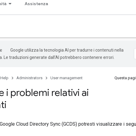
ità
Assistenza
Google utilizza la tecnologia AI per tradurre i contenuti nella
ta. Le traduzioni generate dall'AI potrebbero contenere errori.
 Help
Administrators
User management
Questa pagin
 i problemi relativi ai
ti
i Google Cloud Directory Sync (GCDS) potresti visualizzare i seguen