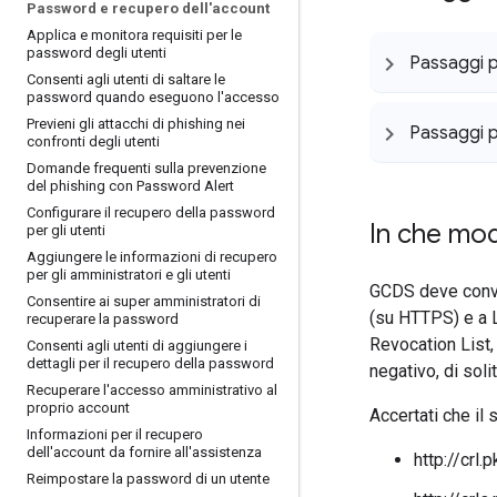
Password e recupero dell'account
Applica e monitora requisiti per le
password degli utenti
Passaggi 
Consenti agli utenti di saltare le
password quando eseguono l'accesso
Previeni gli attacchi di phishing nei
Passaggi p
confronti degli utenti
Domande frequenti sulla prevenzione
del phishing con Password Alert
Configurare il recupero della password
In che mod
per gli utenti
Aggiungere le informazioni di recupero
per gli amministratori e gli utenti
GCDS deve conval
Consentire ai super amministratori di
(su HTTPS) e a L
recuperare la password
Revocation List,
Consenti agli utenti di aggiungere i
dettagli per il recupero della password
negativo, di soli
Recuperare l'accesso amministrativo al
proprio account
Accertati che il
Informazioni per il recupero
dell'account da fornire all'assistenza
http://crl.
Reimpostare la password di un utente