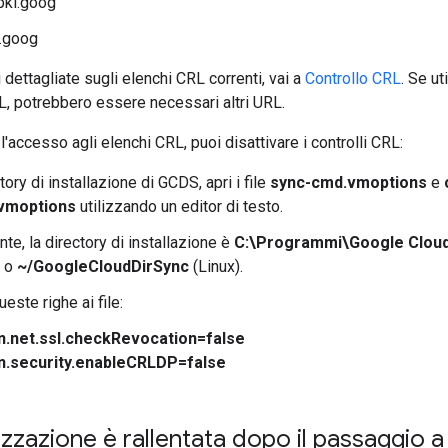
.pki.goog
i.goog
 dettagliate sugli elenchi CRL correnti, vai a
Controllo CRL
. Se uti
, potrebbero essere necessari altri URL.
'accesso agli elenchi CRL, puoi disattivare i controlli CRL:
tory di installazione di GCDS, apri i file
sync-cmd.vmoptions
e
vmoptions
utilizzando un editor di testo.
te, la directory di installazione è
C:\Programmi\Google Cloud
) o
~/GoogleCloudDirSync
(Linux).
este righe ai file:
.net.ssl.checkRevocation=false
n.security.enableCRLDP=false
izzazione è rallentata dopo il passaggio