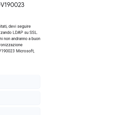
ADV190023
itati, devi seguire
lizzando LDAP su SSL.
oni non andranno a buon
cronizzazione
DV190023 Microsoft,