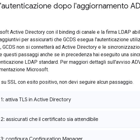
 l'autenticazione dopo l'aggiornamento 
soft Active Directory con il binding di canale e la firma LDAP abil
aggiuntivi per assicurarti che GCDS esegua l'autenticazione uti
o, GCDS non si connetterà ad Active Directory e le sincronizzazi
re questi passaggi anche se in precedenza hai eseguito una sin
tenticazione LDAP standard. Per maggiori dettagli sull'avviso A
umentazione Microsoft.
su SSL con esito positivo, non devi seguire alcun passaggio.
: attiva TLS in Active Directory
: assicurati che il certificato sia attendibile
3: configura Configuration Manager