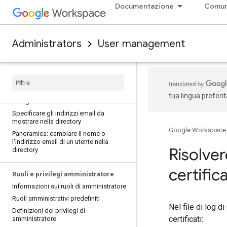
l'API Directory
Documentazione
Comun
Consentire ad app di terze parti di
accedere ai dati della directory
Administrators
User management
Indirizzi email e alias
Panoramica: aggiungere indirizzi email
aggiuntivi per gli utenti
Aggiungere o eliminare un indirizzo
email alternativo (alias email)
tua lingua preferi
Delegare l'indirizzo email di un utente
Specificare gli indirizzi email da
mostrare nella directory
Google Workspace
Panoramica: cambiare il nome o
l'indirizzo email di un utente nella
Risolvere
directory
certifica
Ruoli e privilegi amministratore
Informazioni sui ruoli di amministratore
Ruoli amministrativi predefiniti
Nel file di log d
Definizioni dei privilegi di
certificati:
amministratore