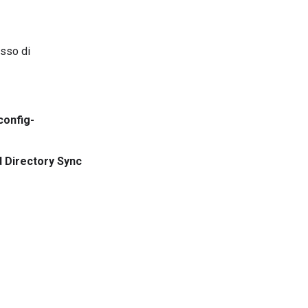
esso di
config-
 Directory Sync