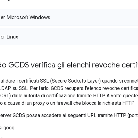
per Microsoft Windows
er Linux
o GCDS verifica gli elenchi revoche certif
idare i certificati SSL (Secure Sockets Layer) quando si connet
DAP su SSL. Per farlo, GCDS recupera l'elenco revoche certificat
 CRL) dalle autorità di certificazione tramite HTTP. A volte quest
to a causa di un proxy o un firewall che blocca la richiesta HTTP.
 server GCDS possa accedere ai seguenti URL tramite HTTP (port
pki.goog