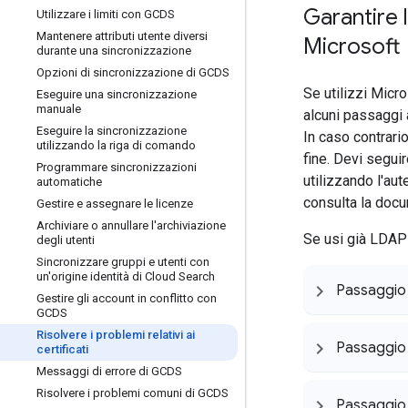
Garantire
Utilizzare i limiti con GCDS
Mantenere attributi utente diversi
Microsoft
durante una sincronizzazione
Opzioni di sincronizzazione di GCDS
Se utilizzi Micro
Eseguire una sincronizzazione
manuale
alcuni passaggi 
Eseguire la sincronizzazione
In caso contrari
utilizzando la riga di comando
fine. Devi segui
Programmare sincronizzazioni
utilizzando l'au
automatiche
consulta la doc
Gestire e assegnare le licenze
Archiviare o annullare l'archiviazione
Se usi già LDAP 
degli utenti
Sincronizzare gruppi e utenti con
un'origine identità di Cloud Search
Passaggio 1
Gestire gli account in conflitto con
GCDS
Risolvere i problemi relativi ai
Passaggio 2
certificati
Messaggi di errore di GCDS
Risolvere i problemi comuni di GCDS
Passaggio 