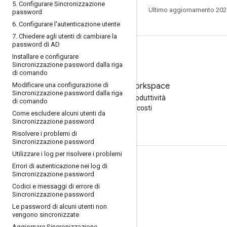
5
.
Configurare Sincronizzazione
Ultimo aggiornamento 202
password
6
.
Configurare l'autenticazione utente
7
.
Chiedere agli utenti di cambiare la
password di AD
Installare e configurare
Sincronizzazione password dalla riga
di comando
Modificare una configurazione di
Prova Google Workspace
Sincronizzazione password dalla riga
Aumenta la tua produttività
di comando
con l'AI senza costi
Come escludere alcuni utenti da
Sincronizzazione password
Risolvere i problemi di
Sincronizzazione password
Utilizzare i log per risolvere i problemi
Documentazione e formazione
Errori di autenticazione nei log di
Sincronizzazione password
Centri assistenza
Codici e messaggi di errore di
Sincronizzazione password
Guide per gli sviluppatori
Le password di alcuni utenti non
Centro didattico
vengono sincronizzate
Aggiornare Sincronizzazione