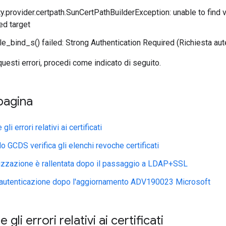
y.provider.certpath.SunCertPathBuilderException: unable to find va
ed target
e_bind_s() failed: Strong Authentication Required (Richiesta au
uesti errori, procedi come indicato di seguito.
pagina
li errori relativi ai certificati
o GCDS verifica gli elenchi revoche certificati
izzazione è rallentata dopo il passaggio a LDAP+SSL
l'autenticazione dopo l'aggiornamento ADV190023 Microsoft
gli errori relativi ai certificati