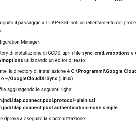
eguito il passaggio a LDAP+SSL noti un rallentamento del proc
e:
figuration Manager.
tory di installazione di GCDS, apri i file
sync-cmd.vmoptions
e
vmoptions
utilizzando un editor di testo.
te, la directory di installazione è
C:\Programmi\Google Cloud
) o
~/GoogleCloudDirSync
(Linux).
file aggiungendo le seguenti righe:
.jndi.ldap.connect.pool.protocol=plain ssl
.jndi.ldap.connect.pool.authentication=none simple
e e riprova a eseguire la sincronizzazione.