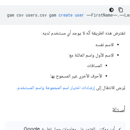
gam
csv
users
.
csv
gam
create
user
~~
FirstName
~~
.
~~
La
تفترض هذه الطريقة أنّه لا يوجد أي مستخدم لديه:
الاسم نفسه
الاسم الأول واسم العائلة مع:
المسافات
الأحرف الأخرى غير المسموح بها
يُرجى الانتقال إلى
إرشادات اختيار اسم المجموعة واسم المستخدم
.
أسئلة
أين يمكنني العثور على معلومات حول تطبيق Google