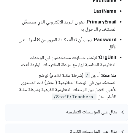
FirstName
LastName
PrimaryEmail
: عنوان البريد الإلكتروني الذي سيسجِّل
المستخدم الدخول به
Password
: يجب أن تتألّف كلمة المرور من 8 أحرف على
الأقل
OrgUnit
: لإنشاء حسابات مستخدمين في الوحدات
التنظيمية المناسبة لها، مع مراعاة المقترحات الواردة أعلاه
ملاحظة:
أدخِل
/
(شرطة مائلة للأمام) لوضع
المستخدمين في الوحدة التنظيمية (الجذر) ذات المستوى
الأعلى. افصِل بين الوحدات التنظيمية الفرعية بشرطة مائلة
للأمام، مثل
/Staff/Teachers.
مثال على المؤسسات التعليمية
مثال على المؤسسات الكبيرة