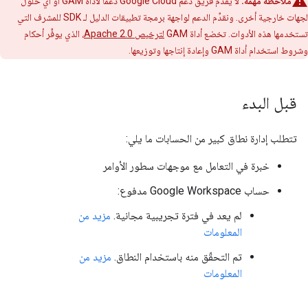
ملاحظة مهمة:
لا يقدّم فريق دعم Google Cloud دعمًا لأداة GAM أو أي حلول
لجهات خارجية أخرى. ونقدِّم الدعم لواجهة برمجة تطبيقات الدليل لـ SDK للمشرف التي
تستخدمها هذه الأدوات. تخضع أداة GAM
لترخيص Apache 2.0
، الذي يوفِّر أحكام
وشروط استخدام أداة GAM وإعادة إنتاجها وتوزيعها.
قبل البدء
تتطلب إدارة نطاق كبير من الحسابات ما يلي:
خبرة في التعامل مع موجهات سطور الأوامر
حساب Google Workspace مدفوع:
لم يعد في فترة تجريبية مجانية.
مزيد من
المعلومات
تم التحقّق منه باستخدام النطاق.
مزيد من
المعلومات