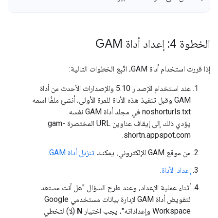
الخطوة 4: إعداد أداة GAM
إذا قررت استخدام أداة GAM، اتّبِع الخطوات التالية:
عند استخدام الإصدار 5.10 والإصدارات الأحدث من أداة
GAM وقبل تنفيذ هذه الأداة للمرة الأولى، أنشئ ملفًا اسمه
noshorturls.txt في مجلد أداة GAM نفسه.
يؤدي ذلك إلى إيقاف عناوين URL المختصرة gam-
shortn.appspot.com.
من موقع GAM الإلكتروني، يمكنك
تنزيل أداة GAM
.
إعداد الأداة
.
أثناء عملية الإعداد، وعند طرح السؤال "هل أنت مستعد
لتفويض أداة GAM لإدارة بيانات مستخدمي Google
Workspace وإعداداته"، يجب اختيار
N
(لا) لتخطي