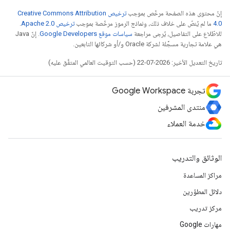
إنّ محتوى هذه الصفحة مرخّص بموجب
ترخيص Creative Commons Attribution
4.0‏
ما لم يُنصّ على خلاف ذلك، ونماذج الرموز مرخّصة بموجب
ترخيص Apache 2.0‏
.
للاطّلاع على التفاصيل، يُرجى مراجعة
سياسات موقع Google Developers‏
. إنّ Java
هي علامة تجارية مسجَّلة لشركة Oracle و/أو شركائها التابعين.
تاريخ التعديل الأخير: 2026-07-22 (حسب التوقيت العالمي المتفَّق عليه)
تجربة Google Workspace
منتدى المشرفين
خدمة العملاء
الوثائق والتدريب
مراكز المساعدة
دلائل المطوّرين
مركز تدريب
مهارات Google