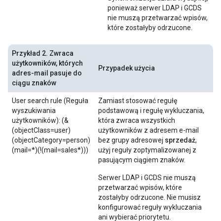
ponieważ serwer LDAP i GCDS
nie muszą przetwarzać wpisów,
które zostałyby odrzucone.
Przykład 2. Zwraca
użytkowników, których
Przypadek użycia
adres-mail pasuje do
ciągu znaków
User search rule (Reguła
Zamiast stosować regułę
wyszukiwania
podstawową i regułę wykluczania,
użytkowników): (&
która zwraca wszystkich
(objectClass=user)
użytkowników z adresem e-mail
(objectCategory=person)
bez grupy adresowej
sprzedaż
,
(mail=*)(!(mail=sales*)))
użyj reguły zoptymalizowanej z
pasującym ciągiem znaków.
Serwer LDAP i GCDS nie muszą
przetwarzać wpisów, które
zostałyby odrzucone. Nie musisz
konfigurować reguły wykluczania
ani wybierać priorytetu.