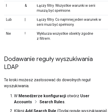
I
&
Łączy filtry. Wszystkie warunki w serii
muszą być spełnione.
Lub
|
Łączy filtry. Co najmniej jeden warunek w
serii musi być spełniony.
Nie
!
Wyklucza wszystkie obiekty zgodne
z filtrem.
Dodawanie reguły wyszukiwania
LDAP
Te kroki możesz zastosować do dowolnych reguł
wyszukiwania.
W
Menedżerze konfiguracji
otwórz
User
Accounts
Search Rules
.
Kliknij
Add Search Rule
(Dodaj regułę wyszukiwania).