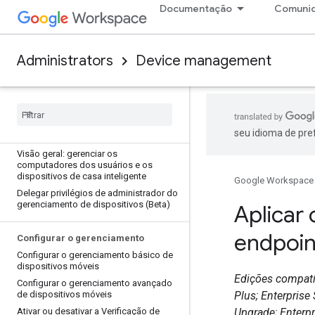
Gerenciamento de dispositivos móveis
Documentação
Comuni
Comparar os conjuntos de recursos de
gerenciamento de endpoints do
Google
Administrators
Device management
Requisitos do dispositivo para o
gerenciamento de endpoints do
Google
Lista de verificação de segurança do
gerenciamento de dispositivos
Introdução ao gerenciamento de
seu idioma de pre
dispositivos Chrome e Chrome
OS
Visão geral: gerenciar os
computadores dos usuários e os
dispositivos de casa inteligente
Google Workspace
Delegar privilégios de administrador do
gerenciamento de dispositivos (Beta)
Aplicar 
endpoin
Configurar o gerenciamento
Configurar o gerenciamento básico de
dispositivos móveis
Edições compatív
Configurar o gerenciamento avançado
de dispositivos móveis
Plus; Enterprise
Ativar ou desativar a Verificação de
Upgrade; Enterpr