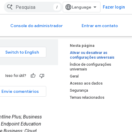
/
Fazer login
Console do administrador
Entrar em contato
Nesta página
Ativar ou desativar as
configurações universais
Índice de configurações
universais
Isso foi útil?
Geral
Acesso aos dados
Segurança
Envie comentários
Temas relacionados
ntline Plus; Business
e Endpoint Education
ite Business; Cloud