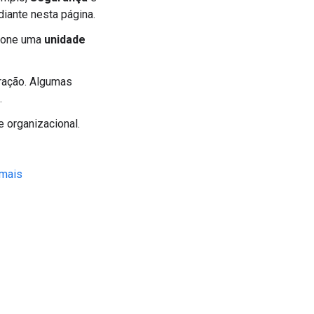
iante nesta página.
cione uma
unidade
uração. Algumas
.
 organizacional.
 mais