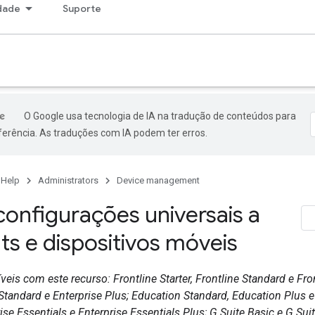
dade
Suporte
O Google usa tecnologia de IA na tradução de conteúdos para
ferência. As traduções com IA podem ter erros.
 Help
Administrators
Device management
configurações universais a
ts e dispositivos móveis
eis com este recurso: Frontline Starter, Frontline Standard e Fro
 Standard e Enterprise Plus; Education Standard, Education Plus 
ise Essentials e Enterprise Essentials Plus; G Suite Basic e G Su