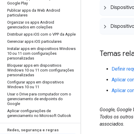
Google Play
Dispositiv
Publicar apps da Web Android
particulares
Organizar os apps Android
Dispositi
gerenciados em coleções
Distribuir apps i
OS com o VPP da Apple
Gerenciar apps i
OS particulares
Instalar apps em dispositivos Windows
Temas rel
10 ou 11 com configurações
personalizadas
Bloquear apps em dispositivos
Definir re
Windows 10 ou 11 com configurações
personalizadas
Aplicar co
Configurar apps em dispositivos
Windows 10 ou 11
Aplicar co
Usar o Drive para computador com o
gerenciamento de endpoints do
Google
Google, Google 
Aplicar configurações de
gerenciamento no Microsoft Outlook
Todos os outros
associados.
Redes
,
segurança e regras