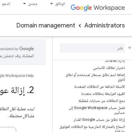
الوثائق
منتدى
الدعم
إضافة سجلّ CNAME إلى سجلّات نظام أسماء
النطاقات لنطاقك
إعداد سجلّات MX في Google Workspace
Domain management
Administrators
تجنُّب المشاكل عند تغيير سجلّات MX
قيم سجلّات TXT
إثبات ملكية نطاقك باستخدام سجل TXT
تحديد المشاكل في سجلات TXT وحلّها
المفضّلة، وقد تتضمّن ب
إدارة نطاقاتك
اختيار نطاقك الأساسي
إضافة اسم نطاق مستعار لمستخدم أو نطاق
le Workspace Help
ثانوي
2
.
إزالة عو
الأسئلة الشائعة عن النطاقات المتعددة
القيود المرتبطة بنطاقات متعددة
دمج النطاقات من حسابات مُنفصِّلة
فصل حساب Google Workspace إلى
حسابَين
مشاكل محتملة.
إزالة نطاق من حساب Google المُدار
السماح بالمشاركة الخارجية مع النطاقات الموثوق
بها فقط