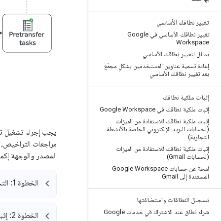
تغيير نطاقك الأساسي
تغيير نطاقك الأساسي في Google
Workspace
بدائل لتغيير نطاقك الأساسي
إعادة تسمية عناوين المستخدمين بشكلٍ مجمّع
بعد تغيير نطاقك الأساسي
إثبات ملكية نطاقك
إثبات ملكية نطاقك في Google Workspace
إثبات ملكية نطاقك للاستفادة من الميزات
(لحسابات البريد الإلكتروني الخاصة بالأنشطة
يجب إجراء تشغيل تجر
التجارية)
مراجعات التراخيص، ب
إثبات ملكية نطاقك للاستفادة من الميزات
المصدر والوجهة إكما
(لحسابات Gmail)
لمحة عن حسابات Google Workspace
المستندة إلى Gmail
الخطوة 1: التحقّق من وصول المشرف المتميّز (في كلا البيئتين)
تسجيل النطاقات واستضافتها
شراء نطاق عند الاشتراك في خدمات Google
الخطوة 2: إثبات ملكية نطاقاتك