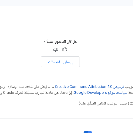
هل كان المحتوى مفيدًا؟
إرسال ملاحظات
بموجب
ترخيص Creative Commons Attribution 4.0‏
ما لم يُنصّ على خلاف ذلك، ونماذج الر
جعة
سياسات موقع Google Developers‏
. إنّ Java هي علامة تجارية مسجَّلة لشركة Oracle و/أو شركائها التابعين.