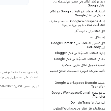
ربط موقعك الإلكتروني بنطاق تم تسجيله من
خلال Google
استخدام خدمات غير تابعة لـ Google مع نطاق
مسجَّل من خلال Google
إعداد Google Workspace باستخدام مضيف
نظام أسماء نطاقات تابع لجهة خارجية
نقل نطاقك إلى مضيف آخر
إلغاء قفل النط
نقل تسجيل النطاقات في Google Domains
إلى Go
Daddy
إدارة النطاقات المسجّلة من خلال Blogger
مشاكل النطاقات المسجَّلة من خلال Google
تجديد تسجيل نطاق منتهي الصلاحية
تأكيد معلومات الفوترة لتسجيلات النطاق القديمة
إنّ محتوى هذه الصفحة مرخّص 
للاطّلاع على التفاصيل، يُرجى مرا
خدمة Google Workspace Domain
تاريخ التعديل الأخير: 2026-07-22 (حسب التوقيت العالمي المتفَّق عليه)
Transfer
ما هو منتج Google Workspace Domain
Transfer؟
آلية عمل Domain Transfer
مصطلحات نقل نطاق Workspace المطلوب