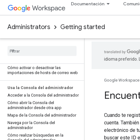
Documentación
Comuni
Permite que los usuarios migren sus
propios datos
Migra datos de Apple a Google
Workspace
Administrators
Getting started
Migra de Gmail o webmail a Google
Workspace
Migra de servidores IMAP a Google
Workspace
Transfiere datos entre cuentas de
idioma preferido.
Google Workspace
Cómo activar o desactivar las
importaciones de hosts de correo web
Google Workspace
Usa la Consola del administrador
Encuentr
Acceder a la Consola del administrador
Cómo abrir la Consola del
administrador desde otra app
Cuando te regist
Mapa de la Consola del administrador
cuenta. También 
Navega por la Consola del
administrador
electrónico de t
Cómo realizar búsquedas en la
buscar este ID e