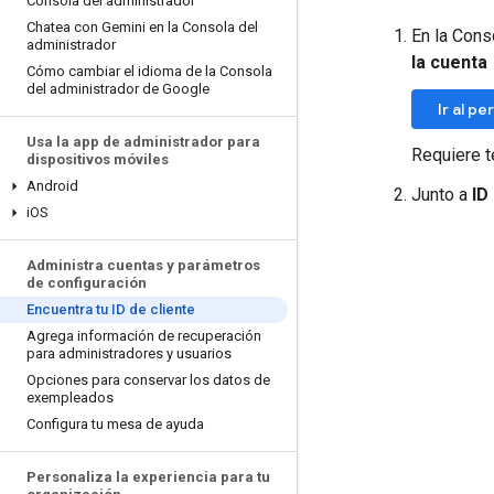
Consola del administrador
Chatea con Gemini en la Consola del
En la Cons
administrador
la cuenta
Cómo cambiar el idioma de la Consola
del administrador de Google
Ir al per
Usa la app de administrador para
Requiere t
dispositivos móviles
Android
Junto a
ID
i
OS
Administra cuentas y parámetros
de configuración
Encuentra tu ID de cliente
Agrega información de recuperación
para administradores y usuarios
Opciones para conservar los datos de
exempleados
Configura tu mesa de ayuda
Personaliza la experiencia para tu