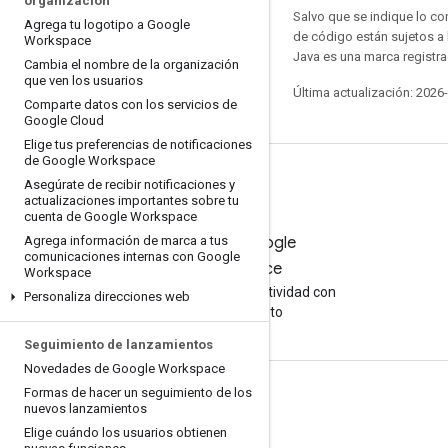
organización
Salvo que se indique lo con
Agrega tu logotipo a Google
de código están sujetos a
Workspace
Java es una marca registra
Cambia el nombre de la organización
que ven los usuarios
Última actualización: 2026
Comparte datos con los servicios de
Google Cloud
Elige tus preferencias de notificaciones
de Google Workspace
Asegúrate de recibir notificaciones y
actualizaciones importantes sobre tu
cuenta de Google Workspace
Agrega información de marca a tus
Prueba Google
comunicaciones internas con Google
Workspace
Workspace
Aumenta tu productividad con
Personaliza direcciones web
la IA sin costo
Seguimiento de lanzamientos
Novedades de Google Workspace
Formas de hacer un seguimiento de los
Documentación y capacitación
nuevos lanzamientos
Centros de ayuda
Elige cuándo los usuarios obtienen