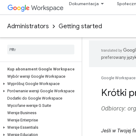
Dokumentacja
Społecz
Administrators
Getting started
preferowany języ
Kup abonament Google Workspace
Wybór wersji Google Workspace
Google Workspace
Wypróbuj Google Workspace
Krótki p
Porównanie wersji Google Workspace
Dodatki do Google Workspace
Wycofane wersje G Suite
Odbiorcy: or
Wersje Business
Wersje Enterprise
Wersje Essentials
Jeśli w Twojej f
Wersje Education