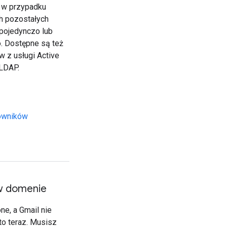
 w przypadku
ch pozostałych
pojedynczo lub
. Dostępne są też
w z usługi Active
 LDAP.
owników
 w domenie
ne, a Gmail nie
to teraz. Musisz