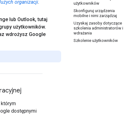
dużych organizacji
.
użytkowników
Skonfiguruj urządzenia
mobilne i nimi zarządzaj
nge lub Outlook
,
tutaj
Uzyskaj zasoby dotyczące
 grupy użytkowników
.
szkolenia administratorów i
wdrażania
raz wdrożysz Google
Szkolenie użytkowników
racyjnej
w którym
oogle dostępnymi