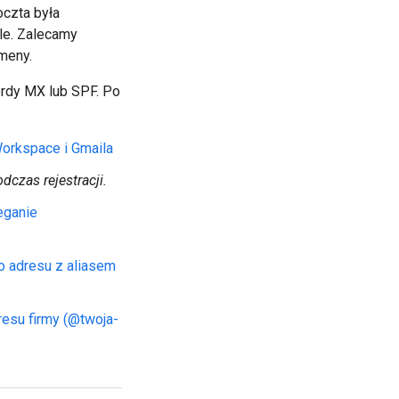
czta była
le. Zalecamy
meny.
kordy MX lub SPF. Po
orkspace i Gmaila
dczas rejestracji.
eganie
 adresu z aliasem
resu firmy (@twoja-