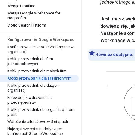
jednokrotnego l
Wersje Frontline
Wersja Google Workspace for
Nonprofits
Jeśli masz wie
Cloud Search Platform
dowiesz się
,
ja
Następnie skon
Konfigurowanie Google Workspace
Workspace w ca
Konfigurowanie Google Workspace w
organizacji
Również dostępne:
Krótki przewodnik dla firm
jednoosobowych
Krótki przewodnik dla małych firm
Krótki przewodnik dla średnich firm
Krótki przewodnik dla dużych
1
organizacji
Przewodnik wdrażania dla
przedsiębiorstw
Krótki przewodnik dla organizacji non-
profit
Wdrożenie pilotażowe w 5 etapach
Najczęstsze pytania dotyczące
konfiguracji Google Workspace