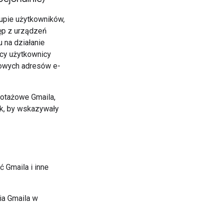
upie użytkowników,
tęp z urządzeń
 na działanie
scy użytkownicy
owych adresów e-
lotażowe Gmaila,
k, by wskazywały
 Gmaila i inne
ia Gmaila w