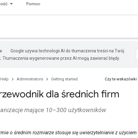
ność
Pomoc
Google używa technologii AI do tłumaczenia treści na Twój
k. Tłumaczenia wygenerowane przez AI mogą zawierać błędy.
 Help
Administrators
Getting started
Czy te wskazówki
rzewodnik dla średnich firm
ganizacje mające 10–300 użytkowników
irmie o średnim rozmiarze stosuje się uwierzytelnianie z użycie