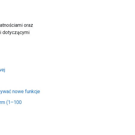
łatnościami oraz
i dotyczącymi
wej
mywać nowe funkcje
irm (1–100