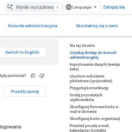
/
Zaloguj się
Konsola administracyjna
Skontaktuj się z nami
Na tej stronie
Uzyskaj dostęp do konsoli
administracyjnej
Importowanie danych (wersja
beta)
 były pomocne?
Uruchom wdrożenie
pilotażowe (opcjonalnie)
Przygotuj komunikację
Prześlij opinię
Dodaj pozostałych
użytkowników
Skonfiguruj firmowe konto e-
mail w domenie
Skonfiguruj konto organizacji
Przenieś pocztę e-mail,
m logowania
kalendarze i kontakty