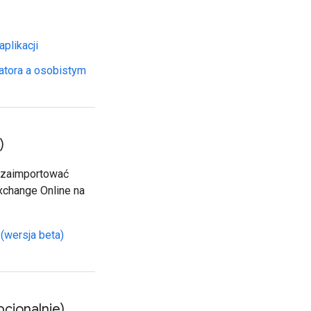
aplikacji
atora a osobistym
)
 zaimportować
xchange Online na
(wersja beta)
cjonalnie)