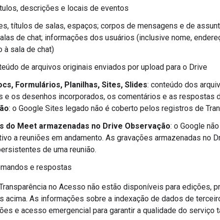
títulos, descrições e locais de eventos
es, títulos de salas, espaços; corpos de mensagens e de ass
salas de chat; informações dos usuários (inclusive nome, endere
 à sala de chat)
nteúdo de arquivos originais enviados por upload para o Drive
s, Formulários, Planilhas, Sites, Slides
: conteúdo dos arquiv
 e os desenhos incorporados, os comentários e as respostas d
ão
: o Google Sites legado não é coberto pelos registros de Tra
s do Meet armazenadas no Drive
Observação
: o Google nã
tivo a reuniões em andamento. As gravações armazenadas no Dr
persistentes de uma reunião.
comandos e respostas
 Transparência no Acesso não estão disponíveis para edições, p
 acima. As informações sobre a indexação de dados de terceiro
ões e acesso emergencial para garantir a qualidade do serviço