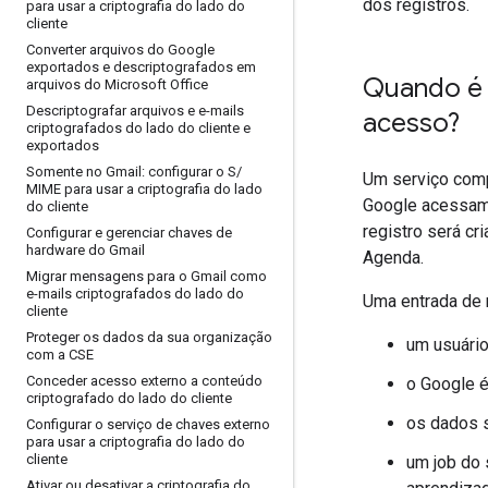
dos registros.
para usar a criptografia do lado do
cliente
Converter arquivos do Google
exportados e descriptografados em
Quando é 
arquivos do Microsoft Office
Descriptografar arquivos e e-mails
acesso?
criptografados do lado do cliente e
exportados
Somente no Gmail: configurar o S
/
Um serviço comp
MIME para usar a criptografia do lado
Google acessam 
do cliente
registro será cr
Configurar e gerenciar chaves de
hardware do Gmail
Agenda.
Migrar mensagens para o Gmail como
e-mails criptografados do lado do
Uma entrada de 
cliente
Proteger os dados da sua organização
um usuário
com a CSE
Conceder acesso externo a conteúdo
o Google é
criptografado do lado do cliente
os dados s
Configurar o serviço de chaves externo
para usar a criptografia do lado do
cliente
um job do
Ativar ou desativar a criptografia do