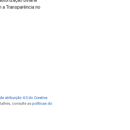
utorização binária
m a Transparência no
de atribuição 4.0 do Creative
etalhes, consulte as
políticas do