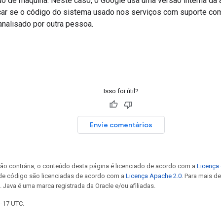
o de máquina. Neste caso, o Google usa uma versão interna da a
icar se o código do sistema usado nos serviços com suporte co
nalisado por outra pessoa.
Isso foi útil?
Envie comentários
ão contrária, o conteúdo desta página é licenciado de acordo com a
Licença 
 de código são licenciadas de acordo com a
Licença Apache 2.0
. Para mais d
. Java é uma marca registrada da Oracle e/ou afiliadas.
3-17 UTC.