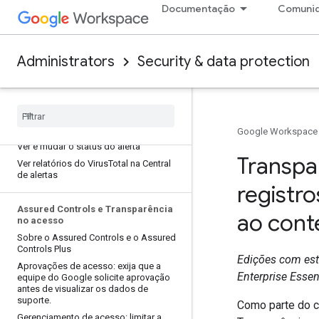
Documentação
Comuni
Iniciar uma investigação na Central de
alertas
Usar regras para ativar ou desativar
alertas
Administrators
Security & data protection
Usar a Central de alertas
Exibir detalhes do alerta
Ver e mudar os responsáveis por
alertas
Ver e mudar a gravidade de um alerta
Google Workspace
Ver e mudar o status do alerta
Transpa
Ver relatórios do Virus
Total na Central
de alertas
registr
Assured Controls e Transparência
ao cont
no acesso
Sobre o Assured Controls e o Assured
Controls Plus
Edições com este
Aprovações de acesso: exija que a
Enterprise Essen
equipe do Google solicite aprovação
antes de visualizar os dados de
suporte
.
Como parte do c
Gerenciamento de acesso: limitar a