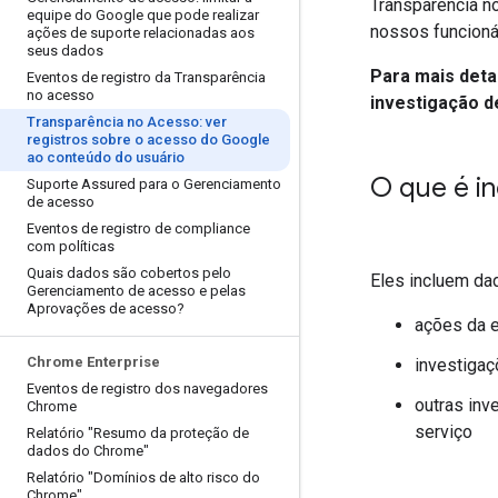
Transparência n
equipe do Google que pode realizar
nossos funcioná
ações de suporte relacionadas aos
seus dados
Para mais deta
Eventos de registro da Transparência
no acesso
investigação 
Transparência no Acesso: ver
registros sobre o acesso do Google
ao conteúdo do usuário
O que é in
Suporte Assured para o Gerenciamento
de acesso
Eventos de registro de compliance
com políticas
Quais dados são cobertos pelo
Eles incluem da
Gerenciamento de acesso e pelas
Aprovações de acesso?
ações da e
Chrome Enterprise
investigaç
Eventos de registro dos navegadores
outras inv
Chrome
serviço
Relatório "Resumo da proteção de
dados do Chrome"
Relatório "Domínios de alto risco do
Chrome"