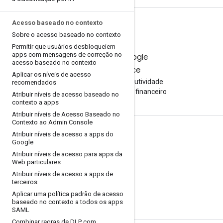
Acesso baseado no contexto
Sobre o acesso baseado no contexto
Permitir que usuários desbloqueiem
apps com mensagens de correção no
Teste o Google
acesso baseado no contexto
Workspace
Aplicar os níveis de acesso
Aumente sua produtividade
recomendados
com a IA sem custo financeiro
Atribuir níveis de acesso baseado no
contexto a apps
Atribuir níveis de Acesso Baseado no
Contexto ao Admin Console
Documentação e treinamento
Atribuir níveis de acesso a apps do
Google
Centrais de Ajuda
Atribuir níveis de acesso para apps da
Web particulares
Guias do desenvolvedor
Atribuir níveis de acesso a apps de
terceiros
Centro de aprendizagem
Aplicar uma política padrão de acesso
Google Cloud Ensina
baseado no contexto a todos os apps
SAML
Combinar regras de DLP com