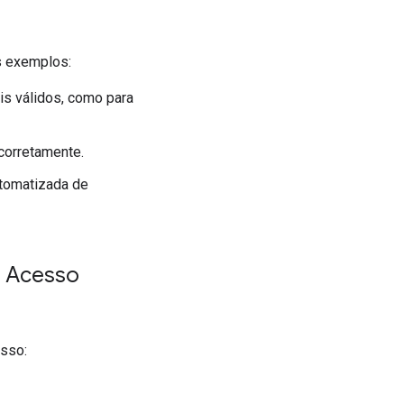
s exemplos:
s válidos, como para
corretamente.
utomatizada de
o Acesso
sso: