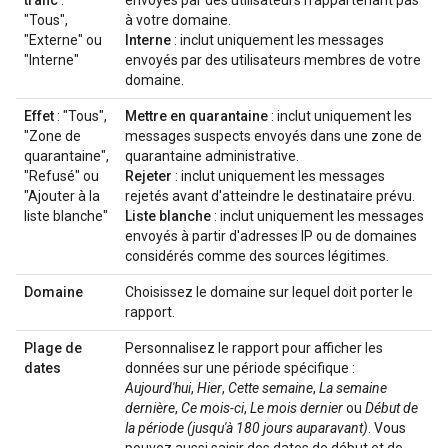
trafic
:
envoyés par des utilisateurs n'appartenant pas
"Tous",
à votre domaine.
"Externe" ou
Interne
: inclut uniquement les messages
"Interne"
envoyés par des utilisateurs membres de votre
domaine.
Effet
: "Tous",
Mettre en quarantaine
: inclut uniquement les
"Zone de
messages suspects envoyés dans une zone de
quarantaine",
quarantaine administrative.
"Refusé" ou
Rejeter
: inclut uniquement les messages
"Ajouter à la
rejetés avant d'atteindre le destinataire prévu.
liste blanche"
Liste blanche
: inclut uniquement les messages
envoyés à partir d'adresses IP ou de domaines
considérés comme des sources légitimes.
Domaine
Choisissez le domaine sur lequel doit porter le
rapport.
Plage de
Personnalisez le rapport pour afficher les
dates
données sur une période spécifique :
Aujourd'hui
,
Hier
,
Cette semaine
,
La semaine
dernière
,
Ce mois-ci
,
Le mois dernier
ou
Début de
la période (jusqu'à 180 jours auparavant)
. Vous