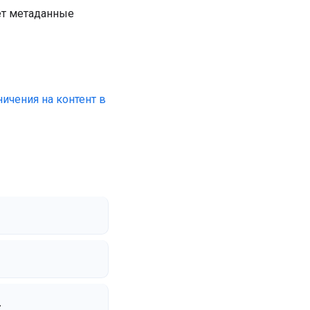
ет метаданные
ичения на контент в
.