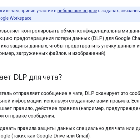
гите нам, приняв участие в
небольшом опросе
о задачах, связанн
ogle Workspace.
позволяет контролировать обмен конфиденциальными данн
кцию предотвращения потери данных (DLP) для Google Cha
ила защиты данных, чтобы предотвратить утечку данных из
ример, загруженных файлов и изображений).
ает DLP для чата?
тель отправляет сообщение в чате, DLP сканирует это соо
ной информации, используя созданные вами правила. Есл
шает правило, действие правила (например, предупрежде
ри отправке сообщения.
авать правила защиты данных специально для чата или дл
le (таких как Google Drive или Gmail).