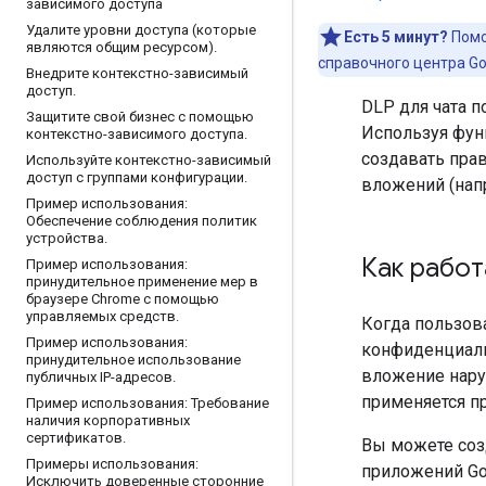
зависимого доступа
Удалите уровни доступа (которые
Есть 5 минут?
Помо
являются общим ресурсом)
.
справочного центра Go
Внедрите контекстно-зависимый
доступ
.
DLP для чата 
Защитите свой бизнес с помощью
Используя фун
контекстно-зависимого доступа
.
создавать прав
Используйте контекстно-зависимый
доступ с группами конфигурации
.
вложений (нап
Пример использования:
Обеспечение соблюдения политик
устройства
.
Как работ
Пример использования:
принудительное применение мер в
браузере Chrome с помощью
управляемых средств
.
Когда пользова
Пример использования:
конфиденциаль
принудительное использование
вложение нару
публичных IP-адресов
.
применяется п
Пример использования: Требование
наличия корпоративных
сертификатов
.
Вы можете созд
Примеры использования:
приложений Goog
Исключить доверенные сторонние