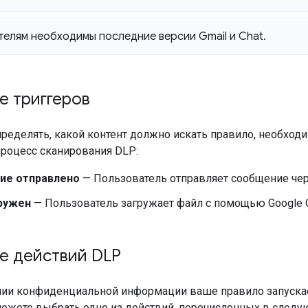
елям необходимы последние версии Gmail и Chat
.
е триггеров
ределять, какой контент должно искать правило, необход
роцесс сканирования DLP:
ие отправлено
— Пользователь отправляет сообщение чере
ружен
— Пользователь загружает файл с помощью Google C
е действий DLP
ии конфиденциальной информации ваше правило запуска
можете выбрать одно из действий, перечисленных в следу