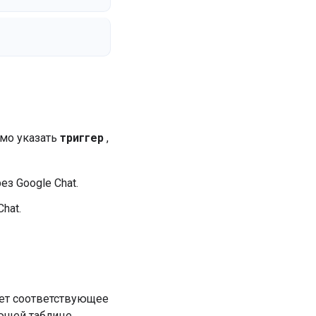
имо указать
триггер
,
з Google Chat.
hat.
ет соответствующее
ющей таблице.