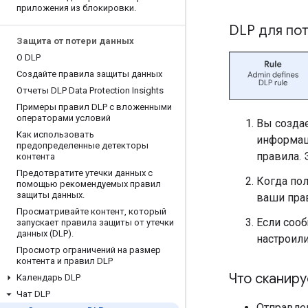
приложения из блокировки
.
DLP для пот
Защита от потери данных
О DLP
Создайте правила защиты данных
Отчеты DLP Data Protection Insights
Примеры правил DLP с вложенными
операторами условий
Вы созда
Как использовать
информац
предопределенные детекторы
правила. 
контента
Предотвратите утечки данных с
Когда пол
помощью рекомендуемых правил
защиты данных
.
ваши прав
Просматривайте контент
,
который
Если соо
запускает правила защиты от утечки
данных (DLP)
.
настроили
Просмотр ограничений на размер
контента и правил DLP
Что сканиру
Календарь DLP
Чат DLP
Отправле