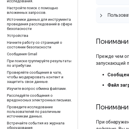
исследования
.
Настройте поиск с помощью
вложенных запросов
.
Пользоват
Источники данных для инструмента
проведения расследований в сфере
безопасности
Устройства
Понимани
Начните работу со страницей о
состоянии безопасности
Сообщения Gmail
Прежде чем оп
При поиске группируйте результаты
запускающий п
по атрибутам
.
Проверяйте сообщения в чате
,
Сообщен
чтобы модерировать контент и
защитить свои данные
.
Файл заг
Изучите вопрос обмена файлами
.
Расследуйте сообщения о
вредоносных электронных письмах
.
Понимани
Проведите исследование
пользователей по различным
источникам данных
.
При обнаружен
Встречайте события из журнала
оборудования
действие. Вы 