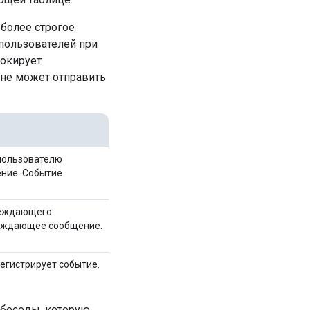
 более строгое
 пользователей при
локирует
 не может отправить
 пользователю
ние. Событие
реждающего
реждающее сообщение.
егистрирует событие.
 беседы, которую