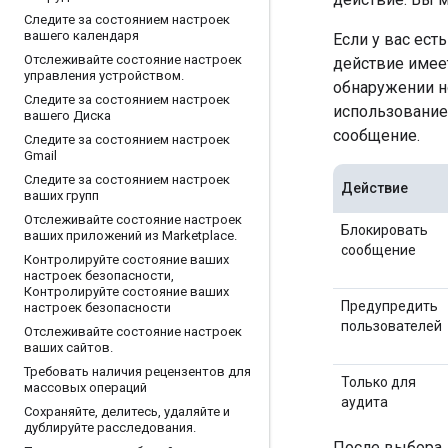
Следите за состоянием настроек
вашего календаря
Если у вас ест
Отслеживайте состояние настроек
действие имее
управления устройством
.
обнаружении но
Следите за состоянием настроек
использование
вашего Диска
сообщение.
Следите за состоянием настроек
Gmail
Следите за состоянием настроек
Действие
ваших групп
Отслеживайте состояние настроек
Блокировать
ваших приложений из Marketplace
.
сообщение
Контролируйте состояние ваших
настроек безопасности
,
Контролируйте состояние ваших
Предупредить
настроек безопасности
пользователей
Отслеживайте состояние настроек
ваших сайтов
.
Требовать наличия рецензентов для
Только для
массовых операций
аудита
Сохраняйте
,
делитесь
,
удаляйте и
дублируйте расследования
.
После выбора 