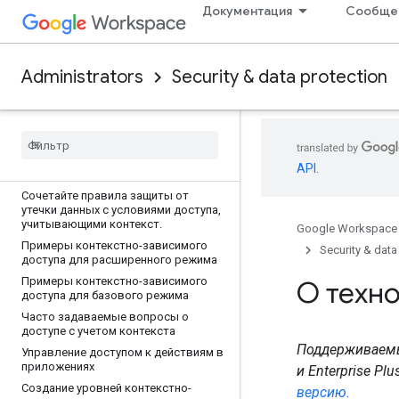
администратора.
Документация
Сообще
Назначайте уровни доступа
приложениям, принадлежащим
Google.
Administrators
Security & data protection
Назначьте уровни доступа для
частных веб-приложений.
Назначайте уровни доступа
сторонним приложениям
.
Примените политику контекстно-
зависимого доступа по умолчанию
API
.
ко всем приложениям SAML
.
Сочетайте правила защиты от
утечки данных с условиями доступа
,
учитывающими контекст
.
Google Workspace
Примеры контекстно-зависимого
Security & data
доступа для расширенного режима
Примеры контекстно-зависимого
О техно
доступа для базового режима
Часто задаваемые вопросы о
доступе с учетом контекста
Поддерживаемые 
Управление доступом к действиям в
приложениях
и Enterprise Pl
Создание уровней контекстно-
версию.