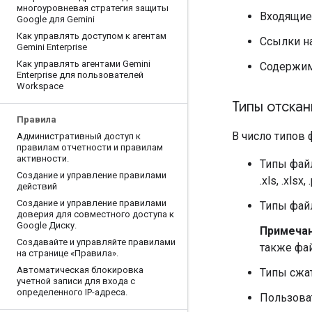
многоуровневая стратегия защиты
Входящие
Google для Gemini
Как управлять доступом к агентам
Ссылки на
Gemini Enterprise
Как управлять агентами Gemini
Содержим
Enterprise для пользователей
Workspace
Типы отска
Правила
В число типов
Административный доступ к
правилам отчетности и правилам
активности
.
Типы файлов
Создание и управление правилами
.xls, .xlsx, 
действий
Создание и управление правилами
Типы фай
доверия для совместного доступа к
Google Диску
.
Примечан
Создавайте и управляйте правилами
также фай
на странице «Правила»
.
Автоматическая блокировка
Типы сжат
учетной записи для входа с
определенного IP-адреса
.
Пользовате