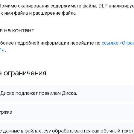
Помимо сканирования содержимого файла, DLP анализиру
ак имя файла и расширение файла.
 на контент
 более подробной информации перейдите по
ссылке «Огран
P»
.
е ограничения
Диске подлежат правилам Диска
.
ержка
е данные в файлах
.
csv обрабатываются как обычный текст