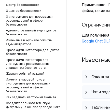
Примечание
: 
Центр безопасности
файла, такие к
О центре безопасности
О инструменте для проведения
расследований в сфере
Ограничения
безопасности
Административный аудит центра
безопасности
Для получения
Изменения в журнале событий
Google Chat DL
администратора
Права администратора для центра
безопасности
Известны
Права администратора для
инструмента расследования
инцидентов безопасности
.
Журнал событий заданий
Файлы на 
Изменить часовой пояс в
инструменте для проведения
расследований в сфере
безопасности
.
Чат и зад
Как задавать настройки анализа
Создайте пользовательскую
Табличны
диаграмму на основе проведенного