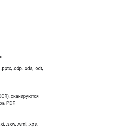
т:
.pptx, .odp, .ods, .odt,
CR), сканируются
ов PDF.
, .sxw, .wml, .xps.