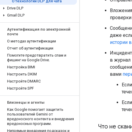
О технологии DLP для чата
Drive DLP
Вложения
Gmail DLP
проверки
Сообщения
Аутентификация по электронной
почте
даже если
О методах аутентификации
истории в
Отчет об аутентификации
Инцидент
Помогите предотвратить спам и
в журнал
фишинг на Google Drive
.
сообщения
Настройка BIMI
вами
пер
Настроить DKIM
Настройте DMARC
Если
Настройте SPF
тече
Если
Близнецы и агенты
тече
Как Google помогает защитить
пользователей Gemini от
вредоносного контента и внедрения
вредоносных программ
.
Что не скан
Непрямые внедрения подсказок и