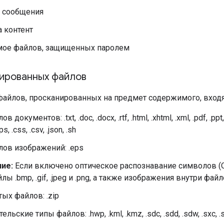
 сообщения
 контент
ое файлов, защищенных паролем
нированных файлов
 файлов, просканированных на предмет содержимого, входя
 документов: .txt, .doc, .docx, .rtf, .html, .xhtml, .xml, .pdf, .ppt, 
.ps, .css, .csv, .json, .sh
лов изображений: .eps
ие:
Если включено оптическое распознавание символов (O
лы .bmp, .gif, .jpeg и .png, а также изображения внутри файл
ых файлов: .zip
льские типы файлов: .hwp, .kml, .kmz, .sdc, .sdd, .sdw, .sxc, .sxi