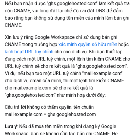
Nếu bạn nhận được "ghs.googlehosted.com" làm kết quả tra
cứu CNAME, vui lòng đặt lại chế độ cài đặt DNS để đảm
bảo rằng bạn không sử dụng tên miền của mình làm bản ghi
CNAME.
Xin lưu ý rằng Google Workspace chỉ sử dụng bản ghi
CNAME trong trường hợp
xác minh quyền sở hữu miền
hoặc
kích hoạt URL tuỳ chỉnh
cho các dịch vụ. Khi bạn thiết lập
đúng cách một URL tuỳ chỉnh, một lệnh tìm kiếm CNAME cho
URL tuỳ chỉnh sẽ cho ra kết quả là "ghs.googlehosted.com".
Ví dụ: nếu bạn tạo một URL tuỳ chỉnh "mail.example.com"
cho dịch vụ email của mình, thì một lệnh tìm kiếm CNAME
cho mail.example.com sẽ cho ra kết quả là
"ghs.googlehosted.com" như minh hoạ dưới đây:
Câu trả lời không có thẩm quyền: tên chuẩn
mail.example.com = ghs.googlehosted.com
Lưu ý
: Nếu đã mua tên miền trong khi đăng ký Google
Workspace, bạn sẽ không cần tạo bản ghi CNAME. Hệ