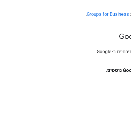
.
Groups for Business
השירות הנוסף של קבוצות Google מופעל כברירת מחדל, מלבד במוסדות חינוך יסודיים ותיכוניים ב-Google