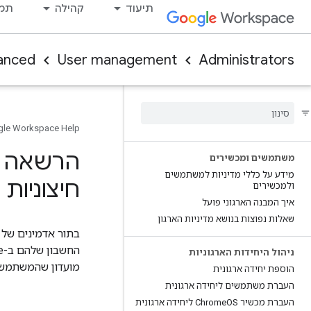
תיעוד
קהילה
תמי
anced
User management
Administrators
le Workspace Help
הרשאה א
משתמשים ומכשירים
מידע על כללי מדיניות למשתמשים
חיצוניות
ולמכשירים
איך המבנה הארגוני פועל
שאלות נפוצות בנושא מדיניות הארגון
ניהול היחידות הארגוניות
מועדון שהמשתמש 
הוספת יחידה ארגונית
העברת משתמשים ליחידה ארגונית
העברת מכשיר Chrome
OS ליחידה ארגונית