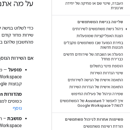
על מה אתם ש
העברה
,
שינוי שם או מחיקה של יחידה
ארגונית
שליטה בגישת המשתמשים
כדי לשלוט בגישה 
ניהול גישת משתמשים לשירותים
הצגת האפליקציות שמופעלות
מהחשבון שלהם ב-Google Workspace
בחירת המועד שבו משתמשים מקבלים
תכונות חדשות
הפעלה או השבתה של שירותים חדשים
אם השירות הנוסף של
כברירת מחדל
הוספת מינוי בתשלום
מופעל
שינוי הגדרות השירות
התאמה אישית של הגישה לשירותים
קבוצות Google של הארגון.
התאמה אישית של הגדרות השירות
מהדורות Google Workspace for Education בלבד
שמירה וניהול של פעילות החיפוש
כפופים למגבלות נוספות לגב
איך לאפשר ל-Assistant של המשתמשים
לגשת ל-Google Workspace
נוסף
מושבת
משימות אחרות לניהול משתמשים
הורדת רשימת משתמשים