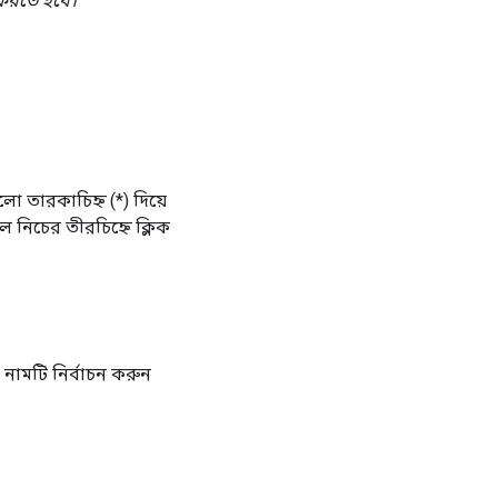
করতে হবে।
লো তারকাচিহ্ন (*) দিয়ে
ে নিচের তীরচিহ্নে ক্লিক
 নামটি নির্বাচন করুন