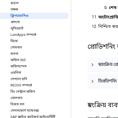
হাডল
শেষ 
রক্ষক
ক্লিপফোলিও
অটোপ্রোভ
প্রশংসা
নিশ্চিত ক
লুসিডচার্ট
Lum
Apps সম্পর্কে
মিরো
প্রোভিশনিং
সোমবার
ধারণা
অফিস 365
স্বয়ংক্রিয়
অফিসস্পেস
ওমনিসা
পেপ্যাল ​​হানি
ডিপ্রভিশনিং
RECOG সম্পর্কে
রিং সেন্ট্রাল অফিস
রোলবার
স্বয়ংক্রিয়
বিক্রয় বল
সেলসফোর্স স্যান্ডবক্স
SAP ক্লাউড প্ল্যাটফর্ম আইডেন্টিটি