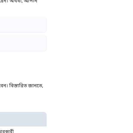
পারেন। অথবা, আপনি
েন। বিস্তারিত জানতে,
যবহারকারী