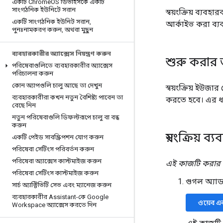
একটি Chrome
OS ডিভাইসকে একটি
সাংগঠনিক ইউনিটে সরান
স্বয়ংক্রিয় ব্যব
একটি সাংগঠনিক ইউনিট সরান
,
আর্কাইভ করা ব্যবহ
পুনঃনামকরণ করুন
,
অথবা মুছুন
ব্যবহারকারীর অ্যাক্সেস নিয়ন্ত্রণ করুন
শুরু করার
পরিষেবাগুলিতে ব্যবহারকারীর অ্যাক্সেস
পরিচালনা করুন
কোন অ্যাপগুলি চালু আছে তা দেখুন
স্বয়ংক্রিয় ই
ব্যবহারকারীরা কখন নতুন বৈশিষ্ট্য পাবেন তা
করতে হবে। এর ধ
বেছে নিন
নতুন পরিষেবাগুলি ডিফল্টরূপে চালু বা বন্ধ
করুন
স্বয়ংক্রিয় ব
একটি পেইড সাবস্ক্রিপশন যোগ করুন
পরিষেবা সেটিংস পরিবর্তন করুন
পরিষেবা অ্যাক্সেস কাস্টমাইজ করুন
এই কাজটি করার
পরিষেবা সেটিংস কাস্টমাইজ করুন
গুগল অ্যা
সার্চ অ্যাক্টিভিটি সেভ এবং ম্যানেজ করুন
ব্যবহারকারীর Assistant-কে Google
ওয়েব এ
Workspace অ্যাক্সেস করতে দিন