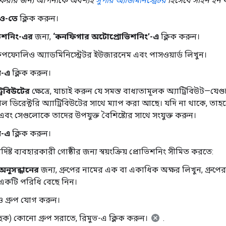
করার জন্য আপনাকে অবশ্যই
সুপার অ্যাডমিনিস্ট্রেটর
হিসেবে সাইন ইন 
িও-তে
ক্লিক করুন।
িশনিং-এর
জন্য,
‘কনফিগার অটোপ্রোভিশনিং’-এ
ক্লিক করুন।
পফোলিও অ্যাডমিনিস্ট্রেটর ইউজারনেম এবং পাসওয়ার্ড লিখুন।
ন-এ
ক্লিক করুন।
্রিবিউটের
ক্ষেত্রে, যাচাই করুন যে সমস্ত বাধ্যতামূলক অ্যাট্রিবিউট—যেগু
গল ডিরেক্টরি অ্যাট্রিবিউটের সাথে ম্যাপ করা আছে। যদি না থাকে, তাহল
বং সেগুলোকে তাদের উপযুক্ত বৈশিষ্ট্যের সাথে সংযুক্ত করুন।
ন-এ
ক্লিক করুন।
র্দিষ্ট ব্যবহারকারী গোষ্ঠীর জন্য স্বয়ংক্রিয় প্রোভিশনিং সীমিত করতে:
 অনুসন্ধানের
জন্য, গ্রুপের নামের এক বা একাধিক অক্ষর লিখুন, গ্রুপের
একটি পরিধি বেছে নিন।
গ্রুপ যোগ করুন।
ছিক) কোনো গ্রুপ সরাতে, রিমুভ-এ ক্লিক করুন।
.