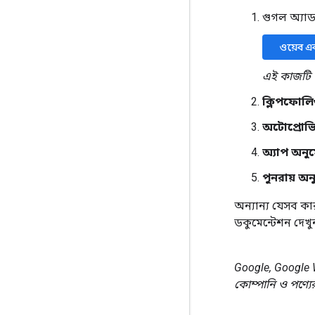
গুগল অ্যা
ওয়েব এ
এই কাজটি 
ক্লিপফোল
অটোপ্রোভ
অ্যাপ অনু
পুনরায় অ
অন্যান্য যেসব ক
ডকুমেন্টেশন দেখু
Google, Google W
কোম্পানি ও পণ্যের