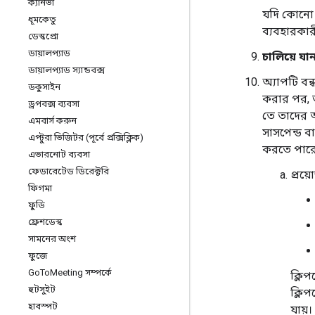
ক্যানভা
যদি কোনো গ
ধূমকেতু
ব্যবহারকার
ডেস্কপ্রো
ডায়ালপ্যাড
চালিয়ে যা
ডায়ালপ্যাড স্যান্ডবক্স
অ্যাপটি বন
ডকুসাইন
করার পর, 
ড্রপবক্স ব্যবসা
তে তাদের অ
এমবার্স করুন
সাসপেন্ড ব
এপ্টুরা ভিজিটর (পূর্বে প্রক্সিক্লিক)
করতে পারে
এভারনোট ব্যবসা
ফেডারেটেড ডিরেক্টরি
প্রয়
ফিগমা
ফুডি
ফ্রেশডেস্ক
সামনের অংশ
ফুজে
Go
To
Meeting সম্পর্কে
ক্লিপ
হুটসুইট
ক্লিপ
হাবস্পট
যায়