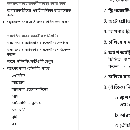
এই কাজটি 
অন্যান্য ব্যবহারকারী ব্যবস্থাপনার কাজ
ক্লিপফোল
ব্যবহারকারীদের একটি তালিকা ডাউনলোড
করুন
অটোপ্রোভ
ওয়ার্কস্পেসের অতিথিদের পরিচালনা করুন
আপনার ক্লি
স্বয়ংক্রিয় ব্যবহারকারীর প্রভিশনিং
চালিয়ে যা
স্বয়ংক্রিয় ব্যবহারকারীর প্রভিশনিং সম্পর্কে
স্বয়ংক্রিয় ব্যবহারকারীর প্রভিশনিং পর্যবেক্ষণ
অ্যাপ অ্যাট
করুন
চিহ্নিত—গু
অটো-প্রভিশনিং ত্রুটিগুলি দেখুন
করুন।
এ
অ্যাপের জন্য প্রভিশনিং গাইড
১৫ফাইভ
চালিয়ে যা
অ্যাডোব
(ঐচ্ছিক) নি
আমাজন ওয়েব সার্ভিসেস
আসন
গ্রুপ
আটলাসিয়ান ক্লাউড
এবং 
বোনাসলি
আরও 
বুমি
বক্স
(ঐচ্