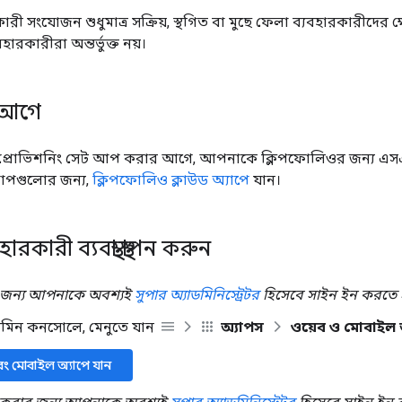
হারকারী সংযোজন শুধুমাত্র সক্রিয়, স্থগিত বা মুছে ফেলা ব্যবহারকারীদের 
ারকারীরা অন্তর্ভুক্ত নয়।
 আগে
উজার প্রোভিশনিং সেট আপ করার আগে, আপনাকে ক্লিপফোলিওর জন্য 
াপগুলোর জন্য,
ক্লিপফোলিও ক্লাউড অ্যাপে
যান।
্যবহারকারী ব্যবস্থা স্থাপন করুন
 জন্য আপনাকে অবশ্যই
সুপার অ্যাডমিনিস্ট্রেটর
হিসেবে সাইন ইন করতে 
ডমিন কনসোলে, মেনুতে যান
অ্যাপস
ওয়েব ও মোবাইল 
বং মোবাইল অ্যাপে যান