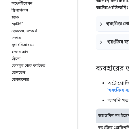
আপনি কনফিগারেশ
অথেনটিকেশন
অটোপ্রোভিজনিং 
স্ক্রিনস্টেপস
স্ল্যাক
স্বয়ংক্রিয় 
স্মার্টশিট
Space
IQ সম্পর্কে
স্পোক
স্বয়ংক্রিয়
সুগারসিআরএম
হাজার চোখ
ট্রেলো
ফেসবুক থেকে কর্মক্ষেত্র
ব্যবহারের 
জেনডেস্ক
জেডস্কেলার
অটোপ্রোভি
‘স্বয়ংক্রি
আপনি গত ৩
অ্যাডমিন লগ ইভেন
স্বয়ংক্রিয় প্রোভি