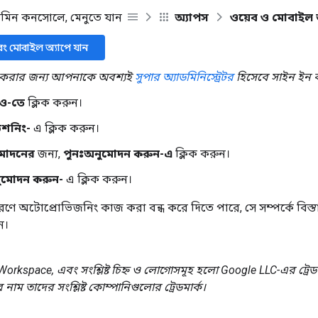
ডমিন কনসোলে, মেনুতে যান
অ্যাপস
ওয়েব ও মোবাইল 
বং মোবাইল অ্যাপে যান
করার জন্য আপনাকে অবশ্যই
সুপার অ্যাডমিনিস্ট্রেটর
হিসেবে সাইন ইন 
িও-তে
ক্লিক করুন।
িশনিং-
এ ক্লিক করুন।
মোদনের
জন্য,
পুনঃঅনুমোদন করুন-এ
ক্লিক করুন।
নুমোদন করুন-
এ ক্লিক করুন।
ারণে অটোপ্রোভিজনিং কাজ করা বন্ধ করে দিতে পারে, সে সম্পর্কে বিস
ন।
orkspace, এবং সংশ্লিষ্ট চিহ্ন ও লোগোসমূহ হলো Google LLC-এর ট্রেড
 নাম তাদের সংশ্লিষ্ট কোম্পানিগুলোর ট্রেডমার্ক।