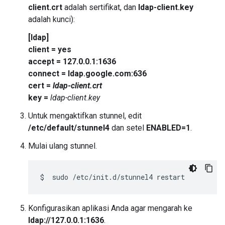
client.crt
adalah sertifikat, dan
ldap-client.key
adalah kunci):
[ldap]
client = yes
accept = 127.0.0.1:1636
connect = ldap.google.com:636
cert =
ldap-client.crt
key =
ldap-client.key
Untuk mengaktifkan stunnel, edit
/etc/default/stunnel4
dan setel
ENABLED=1
.
Mulai ulang stunnel.
$
sudo
/etc/init.d/stunnel4
Konfigurasikan aplikasi Anda agar mengarah ke
ldap://127.0.0.1:1636
.