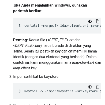
Jika Anda menjalankan Windows, gunakan
perintah berikut:
$
certutil
-mergepfx
ldap-client.crt
Penting:
Kedua file (
<CERT_FILE>.crt
dan
<CERT_FILE>.key
) harus berada di direktori yang
sama. Selain itu, pastikan
key
dan
crt
memiliki nama
identik (dengan dua ekstensi yang berbeda). Dalam
contoh ini, kami menggunakan nama
ldap-client.crt
dan
ldap-client.key
.
Impor sertifikat ke keystore:
$
keytool
-v
-importkeystore
-srckeystore
ja