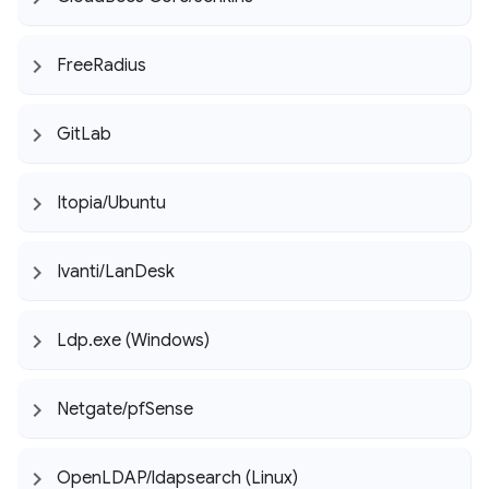
Free
Radius
Git
Lab
Itopia
/
Ubuntu
Ivanti
/
Lan
Desk
Ldp
.
exe (Windows)
Netgate
/
pf
Sense
Open
LDAP
/
ldapsearch (Linux)