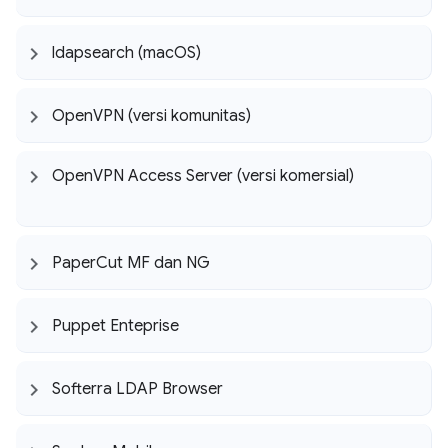
ldapsearch (mac
OS)
Open
VPN (versi komunitas)
Open
VPN Access Server (versi komersial)
Paper
Cut MF dan NG
Puppet Enteprise
Softerra LDAP Browser