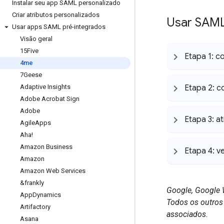
Instalar seu app SAML personalizado
Criar atributos personalizados
Usar SAML
Usar apps SAML pré-integrados
Visão geral
15Five
Etapa 1: 
4me
7Geese
Adaptive Insights
Etapa 2: 
Adobe Acrobat Sign
Adobe
Etapa 3: a
Agile
Apps
Aha!
Amazon Business
Etapa 4: v
Amazon
Amazon Web Services
&frankly
Google, Google 
App
Dynamics
Todos os outros
Artifactory
associados.
Asana