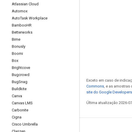
Atlassian Cloud
Automox
Auto
Task Workplace
Bamboo
HR
Betterworks
Bime
Bonusly
Boomi
Box
Brightcove
Bugcrowd
Exceto em caso de indicaç
Bug
Snag
Commons
, e as amostras
Buildkite
site do Google Developers
Canva
Última atualização 2026-0
Canvas LMS
Carbonite
Cigna
Cisco Umbrella
Clarizen