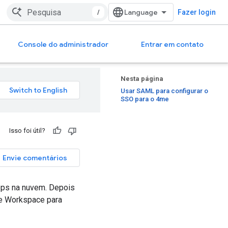
/
Fazer login
Console do administrador
Entrar em contato
Nesta página
Usar SAML para configurar o
SSO para o 4me
Isso foi útil?
Envie comentários
pps na nuvem. Depois
le Workspace para