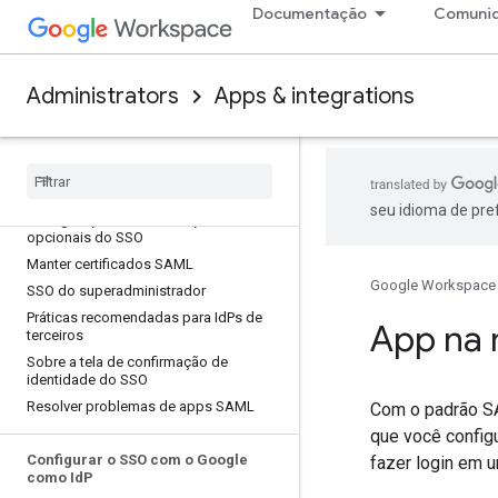
Sobre o SSO
Documentação
Comuni
Configurar o SSO
Visão geral técnica do SSO baseado
em SAML
Administrators
Apps & integrations
Requisitos de declaração de SSO
Fluxo de login do SSO ao usar dicas de
login
Migrar do SSO legado para perfis de
SSO
seu idioma de pre
Configurações e manutenção
opcionais do SSO
Manter certificados SAML
Google Workspace
SSO do superadministrador
Práticas recomendadas para Id
Ps de
App na
terceiros
Sobre a tela de confirmação de
identidade do SSO
Resolver problemas de apps SAML
Com o padrão SA
que você config
Configurar o SSO com o Google
fazer login em 
como Id
P