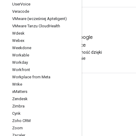
User
Voice
Veracode
VMware (wcześniej Apteligent)
VMware Tanzu Cloud
Health
Wdesk
Wypróbuj Google
Webex
Workspace
Weekdone
Zwiększ produktywność dzięki
Workable
AI bezpłatnie
Workday
Workfront
Workplace from Meta
Dokumentacja i szkolenia
Wrike
x
Matters
Centrum pomocy
Zendesk
Przewodniki dla programistów
Zimbra
Cynk
Centrum edukacji
Zoho CRM
Google Skills
Zoom
Zscaler