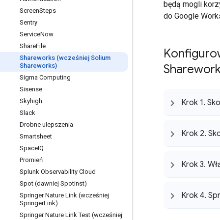
będą mogli korzy
Screen
Steps
do Google Work
Sentry
Service
Now
Share
File
Konfiguro
Shareworks (wcześniej Solium
Shareworks)
Sharewor
Sigma Computing
Sisense
Skyhigh
Krok 1
.
Sko
Slack
Drobne ulepszenia
Krok 2
.
Sko
Smartsheet
Space
IQ
Promień
Krok 3
.
Włą
Splunk Observability Cloud
Spot (dawniej Spotinst)
Krok 4
.
Sp
Springer Nature Link (wcześniej
Springer
Link)
Springer Nature Link Test (wcześniej