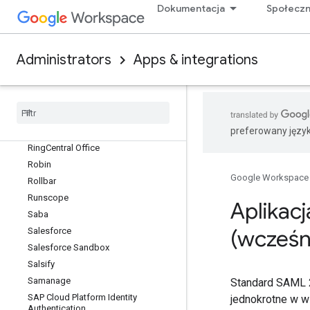
Dokumentacja
Społecz
PurelyHR
Qmarkets
Qualtrics
Administrators
Apps & integrations
Qubole
RECOG
Reflektive
Remedyforce
preferowany języ
Replicon
Ring
Central Office
Robin
Google Workspace
Rollbar
Runscope
Aplikac
Saba
(wcześn
Salesforce
Salesforce Sandbox
Salsify
Samanage
Standard SAML 2
SAP Cloud Platform Identity
jednokrotne w w
Authentication