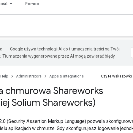
ność
Pomoc
Google używa technologii AI do tłumaczenia treści na Twój
k. Tłumaczenia wygenerowane przez AI mogą zawierać błędy.
 Help
Administrators
Apps & integrations
Czy te wskazówki
ja chmurowa Shareworks
iej Solium Shareworks)
.0 (Security Assertion Markup Language) pozwala skonfigurow
ielu aplikacjach w chmurze. Gdy skonfigurujesz logowanie jedno