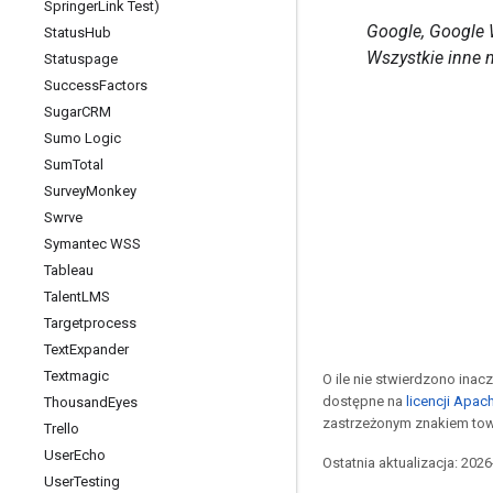
Springer
Link Test)
Google, Google 
Status
Hub
Wszystkie inne 
Statuspage
Success
Factors
Sugar
CRM
Sumo Logic
Sum
Total
Survey
Monkey
Swrve
Symantec WSS
Tableau
Talent
LMS
Targetprocess
Text
Expander
Textmagic
O ile nie stwierdzono inacze
dostępne na
licencji Apac
Thousand
Eyes
zastrzeżonym znakiem tow
Trello
User
Echo
Ostatnia aktualizacja: 202
User
Testing