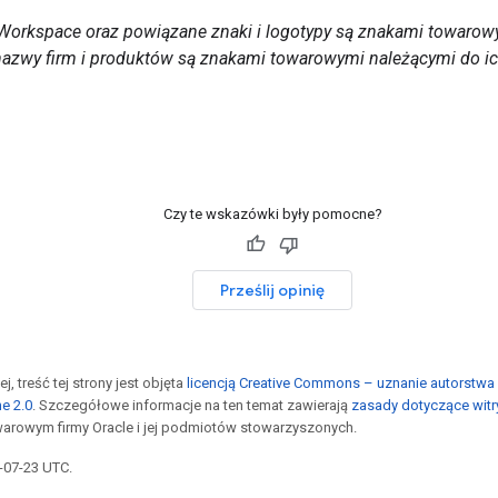
Workspace oraz powiązane znaki i logotypy są znakami towarowy
nazwy firm i produktów są znakami towarowymi należącymi do ich
Czy te wskazówki były pomocne?
Prześlij opinię
j, treść tej strony jest objęta
licencją Creative Commons – uznanie autorstwa 
he 2.0
. Szczegółowe informacje na ten temat zawierają
zasady dotyczące witr
arowym firmy Oracle i jej podmiotów stowarzyszonych.
6-07-23 UTC.