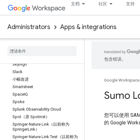
文档
社区
支持
ScreenSteps
Sentry
ServiceNow
Administrators
Apps & integrations
ShareFile
Shareworks（原 Solium
Shareworks）
Sigma Computing
Sisense
包含错误。
Skyhigh
Slack
小幅改进
Google Workspace
Smartsheet
Sumo 
Space
IQ
Spoke
Splunk Observability Cloud
您可以使用 SA
Spot（原 Spotinst）
的 Google 
Springer Nature Link（以前称为
Springer
Link）
Springer Nature Link Test（以前称为