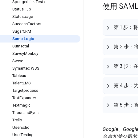
Springer
Link Test）
使用 SAML
Status
Hub
Statuspage
Success
Factors
第 1 步：将
Sugar
CRM
Sumo Logic
Sum
Total
第 2 步：将 
Survey
Monkey
Swrve
第 3 步：
Symantec WSS
Tableau
Talent
LMS
第 4 步
Targetprocess
Text
Expander
第 5 步
Textmagic
Thousand
Eyes
Trello
User
Echo
Google、Goo
User
Testing
各自相关公司的