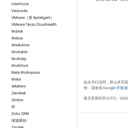
User
Voice
Veracode
VMware（原 Apteligent）
VMware Tanzu Cloud
Health
Wdesk
Webex
Weekdone
Workable
Workday
Workfront
Meta Workspace
Wrike
如未另行说明，那么本页
x
Matters
情，请参阅
Google 开
Zendesk
最后更新时间 (UTC)：2026-
Zimbra
锌
Zoho CRM
缩放级别
Zscaler