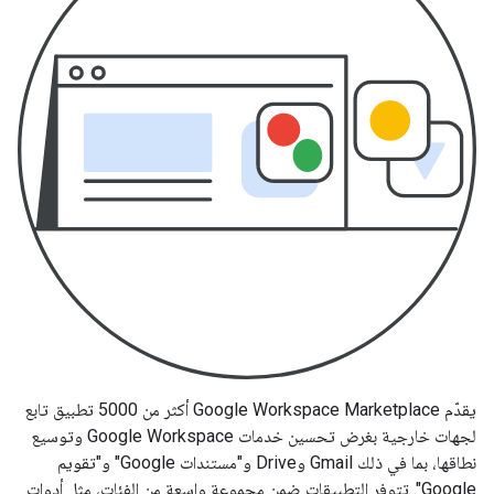
يقدّم Google Workspace Marketplace أكثر من 5000 تطبيق تابع
لجهات خارجية بغرض تحسين خدمات Google Workspace وتوسيع
نطاقها، بما في ذلك Gmail وDrive و"مستندات Google" و"تقويم
Google". تتوفر التطبيقات ضمن مجموعة واسعة من الفئات، مثل أدوات