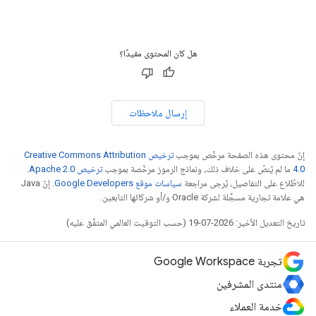
هل كان المحتوى مفيدًا؟
إرسال ملاحظات
إنّ محتوى هذه الصفحة مرخّص بموجب
ترخيص Creative Commons Attribution
4.0‏
ما لم يُنصّ على خلاف ذلك، ونماذج الرموز مرخّصة بموجب
ترخيص Apache 2.0‏
.
للاطّلاع على التفاصيل، يُرجى مراجعة
سياسات موقع Google Developers‏
. إنّ Java
هي علامة تجارية مسجَّلة لشركة Oracle و/أو شركائها التابعين.
تاريخ التعديل الأخير: 2026-07-19 (حسب التوقيت العالمي المتفَّق عليه)
تجربة Google Workspace
منتدى المشرفين
خدمة العملاء