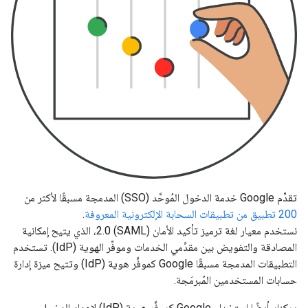
تقدِّم Google خدمة الدخول المُوحَّد (SSO) المدمجة مسبقًا لأكثر من
200 تطبيق من تطبيقات السحابة الإلكترونية المعروفة
.
نستخدم معيار لغة ترميز تأكيد الأمان (SAML) 2.0، الذي يتيح إمكانية
المصادقة والتفويض بين مقدِّمي الخدمات وموفِّر الهوية (IdP). تستخدم
التطبيقات المدمجة مسبقًا Google كموفِّر هوية (IdP) وتتيح ميزة إدارة
حسابات المستخدمين المُبرمَجة.
يمكنك أيضًا استخدام Google كموفِّر هوية (IdP) لإعداد الدخول